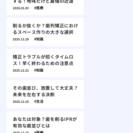
する！地味だけど最強の近道
医療
2026.01.03
削るか抜くか？歯列矯正におけ
るスペース作りの大きな選択
知識
2025.12.29
矯正トラブルが招くタイムロ
ス！早く終わるための注意点
知識
2025.12.22
その歯並び、放置して大丈夫？
未来を左右する決断
生活
2025.12.16
あなたは対象？歯を削るIPRが
有効な歯並びとは
医療
2025.12.15