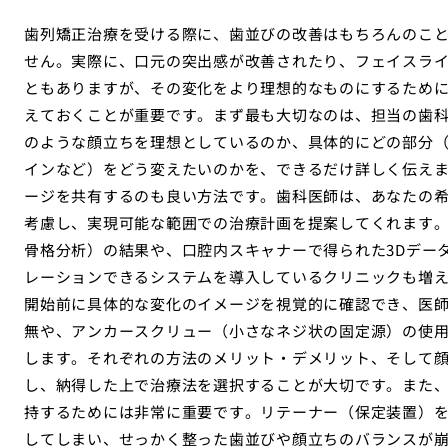
歯列矯正治療を受ける際に、歯並びの改善はもちろんのこ
せん。実際に、口元の突出感が改善されたり、フェイスラ
ともありますが、その変化をより理想的なものにするため
えておくことが重要です。まず最も大切なのは、担当の歯
のような顔立ちを理想としているのか、具体的にどの部分（
インなど）をどう変えたいのかを、できるだけ詳しく伝え
ージを共有するのも良い方法です。歯科医師は、あなたの
考慮し、実現可能な範囲での治療計画を提案してくれます。
骨格分析）の結果や、口腔内スキャナーで得られた3Dデー
レーションできるシステムを導入しているクリニックも増
開始前に具体的な変化のイメージを視覚的に確認でき、医
無や、アンカースクリュー（小さなネジ状の固定源）の使
します。それぞれの方法のメリット・デメリット、そして
し、納得した上で治療法を選択することが大切です。また
持するためには非常に重要です。リテーナー（保定装置）
してしまい、せっかく整った歯並びや顔立ちのバランスが