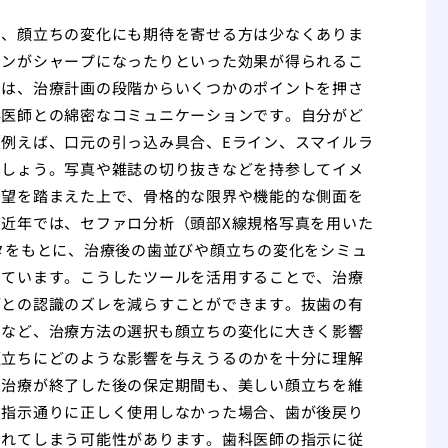
と、顔立ちの変化にも期待を寄せる方は少なくありま
インがシャープになったりといった効果が得られるこ
には、治療計画の段階からいくつかのポイントを押さ
科医師との綿密なコミュニケーションです。自分がど
例えば、口元の引っ込み具合、Eライン、スマイルラ
ましょう。写真や雑誌の切り抜きなどを持参してイメ
希望を踏まえた上で、骨格的な限界や機能的な側面を
近年では、セファロ分析（頭部X線規格写真を用いた
タをもとに、治療後の歯並びや顔立ちの変化をシミュ
えています。こうしたツールを活用することで、治療
師との認識のズレを減らすことができます。抜歯の有
用など、治療方法の選択も顔立ちの変化に大きく影響
顔立ちにどのような影響を与えうるのかを十分に理解
、治療が終了した後の保定期間も、美しい顔立ちを維
を指示通りに正しく使用しなかった場合、歯が後戻り
崩れてしまう可能性があります。歯科医師の指示に従