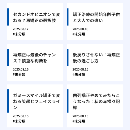
セカンドオピニオンで変
矯正治療の開始年齢子供
わる？再矯正の選択肢
と大人での違い
2025.08.17
2025.08.16
未分類
未分類
再矯正は最後のチャン
後戻りさせない！再矯正
ス？慎重な判断を
後の過ごし方
2025.08.16
2025.08.15
未分類
未分類
ガミースマイル矯正で変
歯列矯正やめてみたらこ
わる笑顔とフェイスライ
うなった！私の赤裸々記
ン
録
2025.08.15
2025.08.15
未分類
未分類