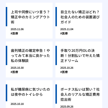
上司や同僚にいつ言う？
目立たない矯正はどれ？
矯正中のカミングアウト
社会人のための装置選び
術
ガイド
2025.11.06
2025.11.04
医療
医療
歯列矯正の確定申告！や
手取り20万円OLの決
ってみて本当に良かった
断！分割払いで叶えた矯
私の体験談
正ドリーム
2025.10.30
2025.10.26
医療
医療
私が糖尿病に気づいたの
ボーナス払いは賢い？社
は夜中のトイレから
会人のリアルな矯正費用
捻出術
2025.10.18
2025.09.26