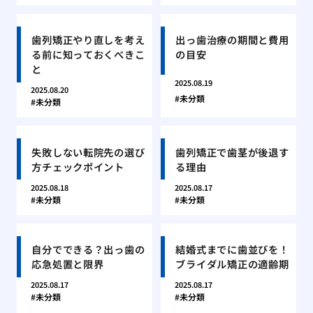
歯列矯正やり直しを考え
出っ歯治療の期間と費用
る前に知っておくべきこ
の目安
と
2025.08.19
2025.08.20
未分類
未分類
失敗しない転院先の選び
歯列矯正で歯茎が後退す
方チェックポイント
る理由
2025.08.18
2025.08.17
未分類
未分類
自分でできる？出っ歯の
結婚式までに歯並びを！
応急処置と限界
ブライダル矯正の適齢期
2025.08.17
2025.08.17
未分類
未分類