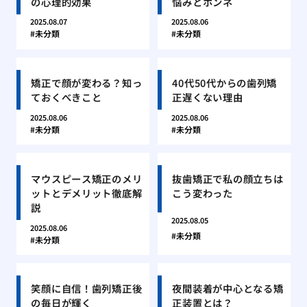
の心理的効果
悩みとホンネ
2025.08.07
2025.08.06
未分類
未分類
矯正で顔が変わる？知っ
40代50代からの歯列矯
ておくべきこと
正遅くない理由
2025.08.06
2025.08.06
未分類
未分類
マウスピース矯正のメリ
抜歯矯正で私の顔立ちは
ットとデメリット徹底解
こう変わった
説
2025.08.05
2025.08.06
未分類
未分類
笑顔に自信！歯列矯正後
夜間装着が中心となる矯
の毎日が輝く
正装置とは？