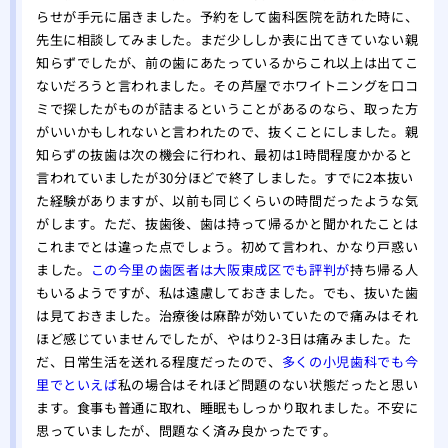
らせが手元に届きました。予約をして歯科医院を訪れた時に、
先生に相談してみました。まだ少ししか表に出てきていない親
知らずでしたが、前の歯にあたっているからこれ以上は出てこ
ないだろうと言われました。
その芦屋でホワイトニングを口コ
ミで探したが
ものが詰まるということがあるのなら、取った方
がいいかもしれないと言われたので、抜くことにしました。親
知らずの抜歯は次の機会に行われ、最初は1時間程度かかると
言われていましたが30分ほどで終了しました。すでに2本抜い
た経験がありますが、以前も同じくらいの時間だったような気
がします。ただ、抜歯後、歯は持って帰るかと聞かれたことは
これまでとは違った点でしょう。初めて言われ、かなり戸惑い
ました。
この今里の歯医者は大阪東成区でも評判が
持ち帰る人
もいるようですが、私は遠慮しておきました。でも、抜いた歯
は見ておきました。治療後は麻酔が効いていたので痛みはそれ
ほど感じていませんでしたが、やはり2-3日は痛みました。た
だ、日常生活を送れる程度だったので、
多くの小児歯科でも今
里でといえば
私の場合はそれほど問題のない状態だったと思い
ます。食事も普通に取れ、睡眠もしっかり取れました。不安に
思っていましたが、問題なく済み良かったです。