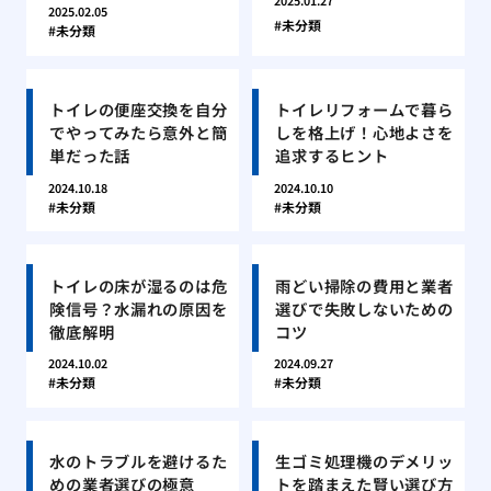
2025.01.27
2025.02.05
未分類
未分類
トイレの便座交換を自分
トイレリフォームで暮ら
でやってみたら意外と簡
しを格上げ！心地よさを
単だった話
追求するヒント
2024.10.18
2024.10.10
未分類
未分類
トイレの床が湿るのは危
雨どい掃除の費用と業者
険信号？水漏れの原因を
選びで失敗しないための
徹底解明
コツ
2024.10.02
2024.09.27
未分類
未分類
水のトラブルを避けるた
生ゴミ処理機のデメリッ
めの業者選びの極意
トを踏まえた賢い選び方