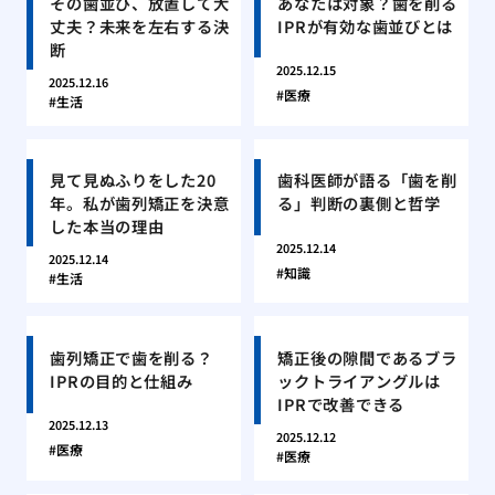
その歯並び、放置して大
あなたは対象？歯を削る
丈夫？未来を左右する決
IPRが有効な歯並びとは
断
2025.12.15
2025.12.16
医療
生活
見て見ぬふりをした20
歯科医師が語る「歯を削
年。私が歯列矯正を決意
る」判断の裏側と哲学
した本当の理由
2025.12.14
2025.12.14
知識
生活
歯列矯正で歯を削る？
矯正後の隙間であるブラ
IPRの目的と仕組み
ックトライアングルは
IPRで改善できる
2025.12.13
2025.12.12
医療
医療