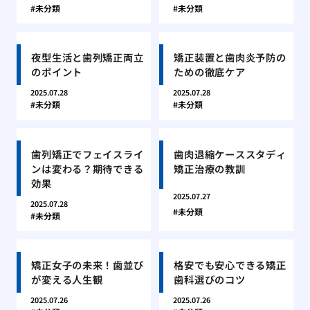
未分類
未分類
夜型生活と歯列矯正両立
矯正装置と歯肉炎予防の
のポイント
ための徹底ケア
2025.07.28
2025.07.28
未分類
未分類
歯列矯正でフェイスライ
歯肉退縮ケーススタディ
ンは変わる？期待できる
矯正治療の教訓
効果
2025.07.27
2025.07.28
未分類
未分類
矯正女子の未来！歯並び
格安でも安心できる矯正
が変える人生観
歯科選びのコツ
2025.07.26
2025.07.26