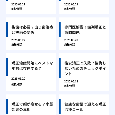
2025.06.22
2025.06.22
未分類
未分類
抜歯は必要？出っ歯治療
専門医解説！歯列矯正と
と抜歯の関係
歯肉問題
2025.06.22
2025.06.20
未分類
未分類
矯正治療開始にベストな
格安矯正で失敗？後悔し
年齢は存在する？
ないためのチェックポイ
ント
2025.06.20
2025.06.18
未分類
未分類
矯正で顔が痩せる？小顔
健康な歯茎で迎える矯正
効果の真相
治療ゴール