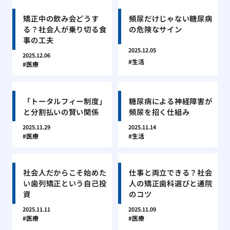
矯正中の飲み会どうす
頻尿だけじゃない糖尿病
る？社会人が乗り切る食
の危険なサイン
事の工夫
2025.12.05
2025.12.06
生活
医療
「トータルフィー制度」
糖尿病による神経障害が
と分割払いの賢い関係
頻尿を招く仕組み
2025.11.29
2025.11.14
医療
生活
社会人だからこそ始めた
仕事と両立できる？社会
い歯列矯正という自己投
人の矯正歯科選びと通院
資
のコツ
2025.11.11
2025.11.09
医療
医療