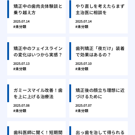
矯正中の歯肉炎体験談と
やり直しを考えたらまず
乗り越え方
主治医に相談を
2025.07.14
2025.07.14
未分類
未分類
矯正中のフェイスライン
歯列矯正「夜だけ」装着
の変化はいつから実感？
で効果はあるの？
2025.07.13
2025.07.10
未分類
未分類
ガミースマイル改善！歯
矯正後の顔立ち理想に近
を上に上げる治療法
づけるために
2025.07.08
2025.07.07
未分類
未分類
歯科医師に聞く！短期間
出っ歯を治して得られる