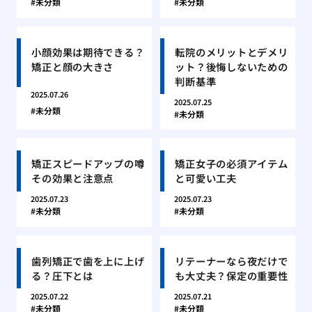
未分類
未分類
小顔効果は期待できる？
転院のメリットとデメリ
矯正と顔の大きさ
ット？後悔しないための
判断基準
2025.07.26
2025.07.25
未分類
未分類
矯正スピードアップの噂
矯正女子の必須アイテム
その効果と注意点
と可愛い工夫
2025.07.23
2025.07.23
未分類
未分類
歯列矯正で歯を上に上げ
リテーナーなら夜だけで
る？圧下とは
も大丈夫？保定の重要性
2025.07.22
2025.07.21
未分類
未分類