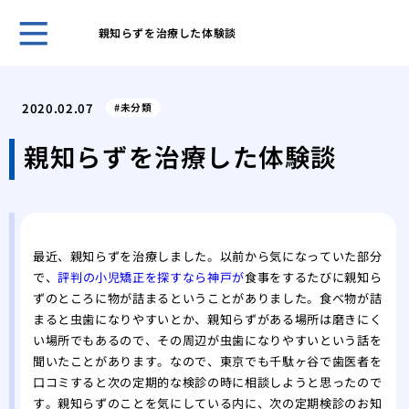
親知らずを治療した体験談
５０
き合
2020.02.07
未分類
ヒア
おす
親知らずを治療した体験談
ヒア
ヒア
メイ
リニ
最近、親知らずを治療しました。以前から気になっていた部分
歯科
で、
評判の小児矯正を探すなら神戸が
食事をするたびに親知ら
美容
ずのところに物が詰まるということがありました。食べ物が詰
の詳
まると虫歯になりやすいとか、親知らずがある場所は磨きにく
い場所でもあるので、その周辺が虫歯になりやすいという話を
聞いたことがあります。なので、
東京でも千駄ヶ谷で歯医者を
口コミすると
次の定期的な検診の時に相談しようと思ったので
す。親知らずのことを気にしている内に、次の定期検診のお知