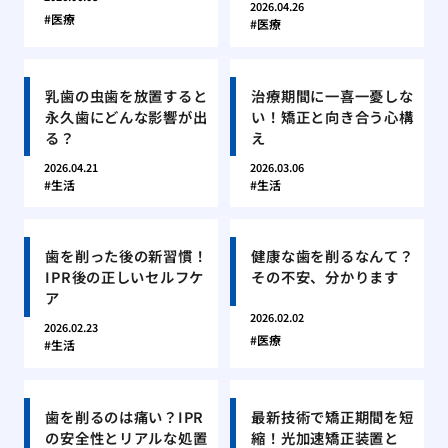
2026.04.26
医療
医療
乳歯の虫歯を放置すると
治療期間に一喜一憂しな
永久歯にどんな影響が出
い！矯正と向き合う心構
る？
え
2026.04.21
2026.03.06
生活
生活
歯を削った後の新習慣！
健康な歯を削るなんて？
IPR後の正しいセルフケ
その不安、分かります
ア
2026.02.02
2026.02.23
医療
生活
歯を削るのは痛い？IPR
最新技術で矯正期間を短
の安全性とリアルな処置
縮！光加速矯正装置と