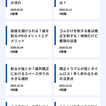
の流れ
は？
2026.02.01
2026.01.11
医療
知識
抜歯を避けられる？歯を
ゴムかけを制する者は矯
削るIPRのメリットとデ
正を制する！地味だけど
メリット
最強の近道
2026.01.04
2026.01.03
知識
医療
削るか抜くか？歯列矯正
矯正トラブルが招くタイ
におけるスペース作りの
ムロス！早く終わるため
大きな選択
の注意点
2025.12.29
2025.12.22
知識
知識