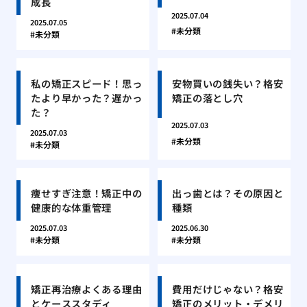
成長
2025.07.04
2025.07.05
未分類
未分類
私の矯正スピード！思っ
安物買いの銭失い？格安
たより早かった？遅かっ
矯正の落とし穴
た？
2025.07.03
2025.07.03
未分類
未分類
痩せすぎ注意！矯正中の
出っ歯とは？その原因と
健康的な体重管理
種類
2025.07.03
2025.06.30
未分類
未分類
矯正再治療よくある理由
費用だけじゃない？格安
とケーススタディ
矯正のメリット・デメリ