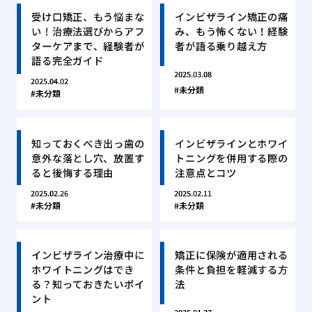
受け口矯正、もう悩まな
インビザライン矯正の痛
い！治療法選びからアフ
み、もう怖くない！経験
ターケアまで、経験者が
者が語る乗り越え方
語る完全ガイド
2025.03.08
2025.04.02
未分類
未分類
知っておくべき出っ歯の
インビザラインとホワイ
意外な落とし穴、放置す
トニングを併用する際の
ると後悔する理由
注意点とコツ
2025.02.26
2025.02.11
未分類
未分類
インビザライン治療中に
矯正に保険が適用される
ホワイトニングはでき
条件と負担を軽減する方
る？知っておきたいポイ
法
ント