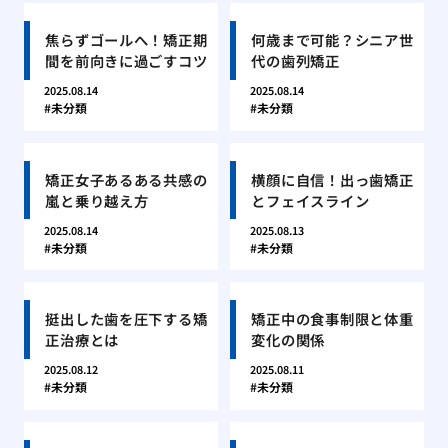
焦らずゴールへ！矯正期
何歳まで可能？シニア世
間を前向きに過ごすコツ
代の歯列矯正
2025.08.14
2025.08.14
未分類
未分類
矯正女子あるある共感の
横顔に自信！出っ歯矯正
嵐と乗り越え方
とフェイスライン
2025.08.14
2025.08.13
未分類
未分類
挺出した歯を圧下する矯
矯正中の食事制限と体重
正治療とは
変化の関係
2025.08.12
2025.08.11
未分類
未分類