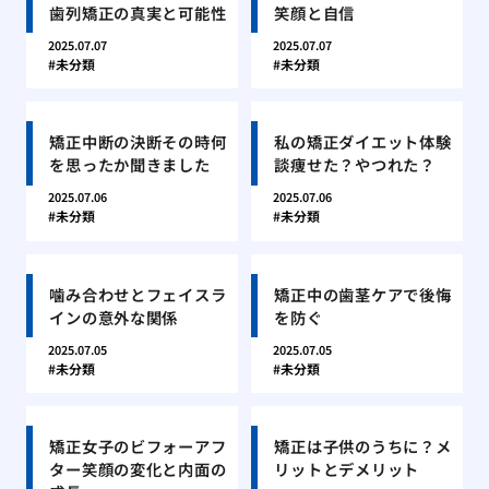
歯列矯正の真実と可能性
笑顔と自信
2025.07.07
2025.07.07
未分類
未分類
矯正中断の決断その時何
私の矯正ダイエット体験
を思ったか聞きました
談痩せた？やつれた？
2025.07.06
2025.07.06
未分類
未分類
噛み合わせとフェイスラ
矯正中の歯茎ケアで後悔
インの意外な関係
を防ぐ
2025.07.05
2025.07.05
未分類
未分類
矯正女子のビフォーアフ
矯正は子供のうちに？メ
ター笑顔の変化と内面の
リットとデメリット