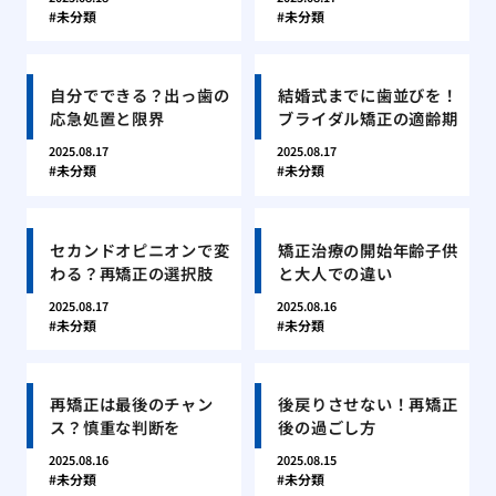
未分類
未分類
自分でできる？出っ歯の
結婚式までに歯並びを！
応急処置と限界
ブライダル矯正の適齢期
2025.08.17
2025.08.17
未分類
未分類
セカンドオピニオンで変
矯正治療の開始年齢子供
わる？再矯正の選択肢
と大人での違い
2025.08.17
2025.08.16
未分類
未分類
再矯正は最後のチャン
後戻りさせない！再矯正
ス？慎重な判断を
後の過ごし方
2025.08.16
2025.08.15
未分類
未分類