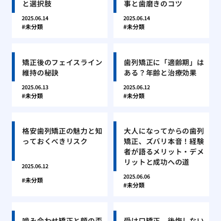
と選択肢
事と歯磨きのコツ
2025.06.14
2025.06.14
未分類
未分類
矯正後のフェイスライン
歯列矯正に「適齢期」は
維持の秘訣
ある？年齢と治療効果
2025.06.13
2025.06.12
未分類
未分類
格安歯列矯正の魅力と知
大人になってからの歯列
っておくべきリスク
矯正、ズバリ本音！経験
者が語るメリット・デメ
リットと成功への道
2025.06.12
2025.06.06
未分類
未分類
噛み合わせ矯正と顔の歪
受け口矯正、後悔しない