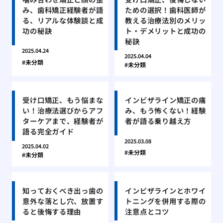
み、歯科矯正経験者が語
ための選択！歯科医師が
る、リアルな体験談と成
教える治療法別のメリッ
功の秘訣
ト・デメリットと成功の
秘訣
2025.04.24
2025.04.04
未分類
未分類
受け口矯正、もう悩まな
インビザライン矯正の痛
い！治療法選びからアフ
み、もう怖くない！経験
ターケアまで、経験者が
者が語る乗り越え方
語る完全ガイド
2025.03.08
2025.04.02
未分類
未分類
知っておくべき出っ歯の
インビザラインとホワイ
意外な落とし穴、放置す
トニングを併用する際の
ると後悔する理由
注意点とコツ