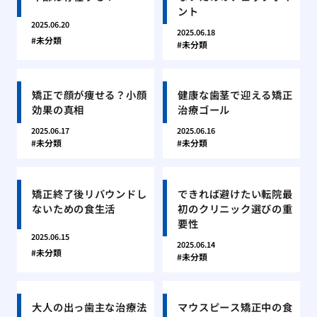
ント
2025.06.20
2025.06.18
未分類
未分類
矯正で顔が痩せる？小顔
健康な歯茎で迎える矯正
効果の真相
治療ゴール
2025.06.17
2025.06.16
未分類
未分類
矯正終了後リバウンドし
できれば避けたい転院最
ないための食生活
初のクリニック選びの重
要性
2025.06.15
2025.06.14
未分類
未分類
大人の出っ歯主な治療法
マウスピース矯正中の食