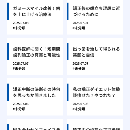
ガミースマイル改善！歯
矯正後の顔立ち理想に近
を上に上げる治療法
づけるために
2025.07.08
2025.07.07
未分類
未分類
歯科医師に聞く！短期間
出っ歯を治して得られる
歯列矯正の真実と可能性
笑顔と自信
2025.07.07
2025.07.07
未分類
未分類
矯正中断の決断その時何
私の矯正ダイエット体験
を思ったか聞きました
談痩せた？やつれた？
2025.07.06
2025.07.06
未分類
未分類
噛み合わせとフェイスラ
矯正中の歯茎ケアで後悔