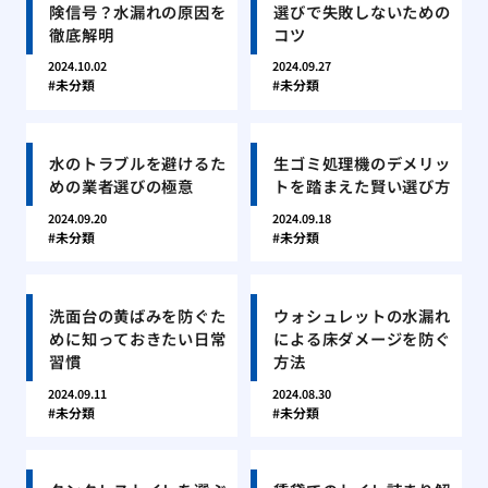
険信号？水漏れの原因を
選びで失敗しないための
徹底解明
コツ
2024.10.02
2024.09.27
未分類
未分類
水のトラブルを避けるた
生ゴミ処理機のデメリッ
めの業者選びの極意
トを踏まえた賢い選び方
2024.09.20
2024.09.18
未分類
未分類
洗面台の黄ばみを防ぐた
ウォシュレットの水漏れ
めに知っておきたい日常
による床ダメージを防ぐ
習慣
方法
2024.09.11
2024.08.30
未分類
未分類