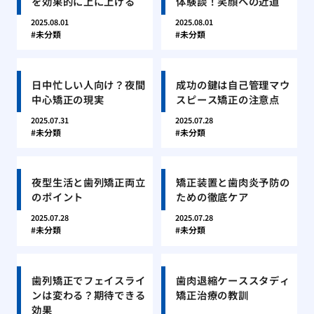
を効果的に上に上げる
体験談！笑顔への近道
2025.08.01
2025.08.01
未分類
未分類
日中忙しい人向け？夜間
成功の鍵は自己管理マウ
中心矯正の現実
スピース矯正の注意点
2025.07.31
2025.07.28
未分類
未分類
夜型生活と歯列矯正両立
矯正装置と歯肉炎予防の
のポイント
ための徹底ケア
2025.07.28
2025.07.28
未分類
未分類
歯列矯正でフェイスライ
歯肉退縮ケーススタディ
ンは変わる？期待できる
矯正治療の教訓
効果