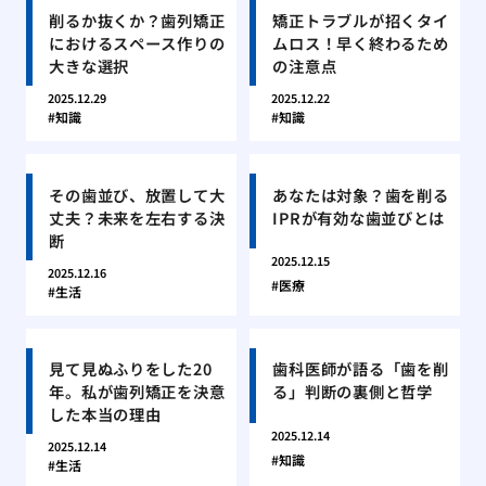
削るか抜くか？歯列矯正
矯正トラブルが招くタイ
におけるスペース作りの
ムロス！早く終わるため
大きな選択
の注意点
2025.12.29
2025.12.22
知識
知識
その歯並び、放置して大
あなたは対象？歯を削る
丈夫？未来を左右する決
IPRが有効な歯並びとは
断
2025.12.15
2025.12.16
医療
生活
見て見ぬふりをした20
歯科医師が語る「歯を削
年。私が歯列矯正を決意
る」判断の裏側と哲学
した本当の理由
2025.12.14
2025.12.14
知識
生活