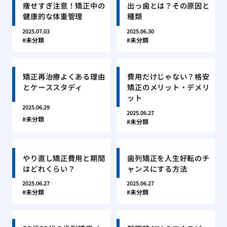
痩せすぎ注意！矯正中の
出っ歯とは？その原因と
健康的な体重管理
種類
2025.07.03
2025.06.30
未分類
未分類
矯正再治療よくある理由
費用だけじゃない？格安
とケーススタディ
矯正のメリット・デメリ
ット
2025.06.29
2025.06.27
未分類
未分類
やり直し矯正費用と期間
歯列矯正を人生好転のチ
はどれくらい？
ャンスにする方法
2025.06.27
2025.06.27
未分類
未分類