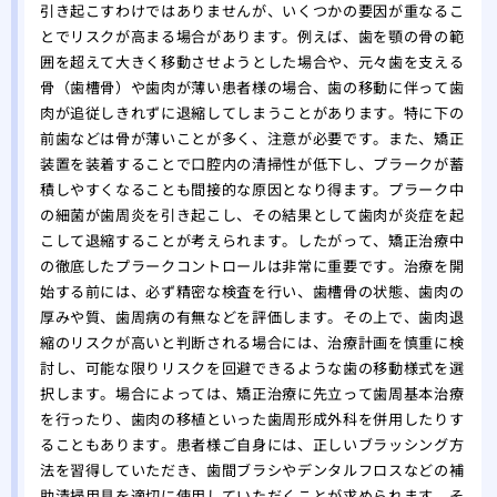
引き起こすわけではありませんが、いくつかの要因が重なるこ
とでリスクが高まる場合があります。例えば、歯を顎の骨の範
囲を超えて大きく移動させようとした場合や、元々歯を支える
骨（歯槽骨）や歯肉が薄い患者様の場合、歯の移動に伴って歯
肉が追従しきれずに退縮してしまうことがあります。特に下の
前歯などは骨が薄いことが多く、注意が必要です。また、矯正
装置を装着することで口腔内の清掃性が低下し、プラークが蓄
積しやすくなることも間接的な原因となり得ます。プラーク中
の細菌が歯周炎を引き起こし、その結果として歯肉が炎症を起
こして退縮することが考えられます。したがって、矯正治療中
の徹底したプラークコントロールは非常に重要です。治療を開
始する前には、必ず精密な検査を行い、歯槽骨の状態、歯肉の
厚みや質、歯周病の有無などを評価します。その上で、歯肉退
縮のリスクが高いと判断される場合には、治療計画を慎重に検
討し、可能な限りリスクを回避できるような歯の移動様式を選
択します。場合によっては、矯正治療に先立って歯周基本治療
を行ったり、歯肉の移植といった歯周形成外科を併用したりす
ることもあります。患者様ご自身には、正しいブラッシング方
法を習得していただき、歯間ブラシやデンタルフロスなどの補
助清掃用具を適切に使用していただくことが求められます。そ