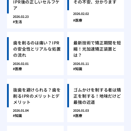
IPR後の正しいセルフケ
その不安、分かります
ア
2026.02.02
2026.02.23
医療
生活
歯を削るのは痛い？IPR
最新技術で矯正期間を短
の安全性とリアルな処置
縮！光加速矯正装置と
の流れ
は？
2026.02.01
2026.01.11
医療
知識
抜歯を避けられる？歯を
ゴムかけを制する者は矯
削るIPRのメリットとデ
正を制する！地味だけど
メリット
最強の近道
2026.01.04
2026.01.03
知識
医療