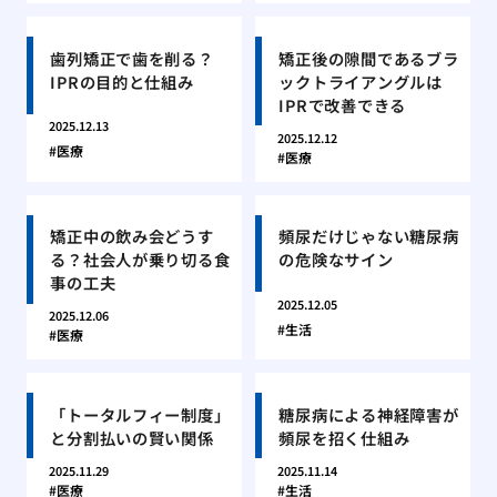
歯列矯正で歯を削る？
矯正後の隙間であるブラ
IPRの目的と仕組み
ックトライアングルは
IPRで改善できる
2025.12.13
2025.12.12
医療
医療
矯正中の飲み会どうす
頻尿だけじゃない糖尿病
る？社会人が乗り切る食
の危険なサイン
事の工夫
2025.12.05
2025.12.06
生活
医療
「トータルフィー制度」
糖尿病による神経障害が
と分割払いの賢い関係
頻尿を招く仕組み
2025.11.29
2025.11.14
医療
生活