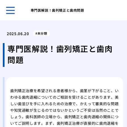
専門医解説！歯列矯正と歯肉問題
５０
き合
2025.06.20
未分類
ヒア
おす
専門医解説！歯列矯正と歯肉
ヒア
問題
ヒア
メイ
リニ
歯科
美容
歯列矯正治療を希望される患者様から、歯茎が下がること、い
の詳
わゆる歯肉退縮についてのご相談を受けることがあります。美
しい歯並びを手に入れるための治療で、かえって審美的な問題
や知覚過敏が生じるのではないかというご不安は当然のことで
しょう。歯科医師の立場から、歯列矯正と歯肉退縮の関係につ
いてご説明します。まず、歯列矯正治療が直接的に歯肉退縮を