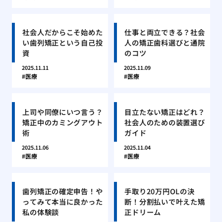
社会人だからこそ始めた
仕事と両立できる？社会
い歯列矯正という自己投
人の矯正歯科選びと通院
資
のコツ
2025.11.11
2025.11.09
医療
医療
上司や同僚にいつ言う？
目立たない矯正はどれ？
矯正中のカミングアウト
社会人のための装置選び
術
ガイド
2025.11.06
2025.11.04
医療
医療
歯列矯正の確定申告！や
手取り20万円OLの決
ってみて本当に良かった
断！分割払いで叶えた矯
私の体験談
正ドリーム