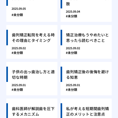
肢
2025.09.05
2025.09.04
未分類
未分類
歯列矯正転院を考える時
矯正治療もうやめたいと
その理由とタイミング
思ったら読むべきこと
2025.09.02
2025.09.02
未分類
未分類
子供の出っ歯治し方と適
歯列矯正後の後悔を避け
切な時期
る知恵
2025.09.01
2025.09.01
未分類
未分類
歯科医師が解説歯を圧下
私が考える短期間歯列矯
するメカニズム
正のメリットと注意点