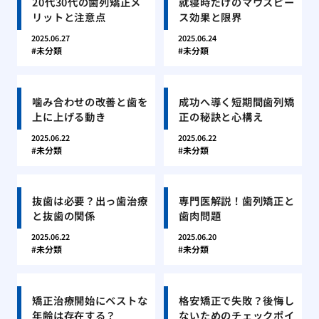
20代30代の歯列矯正メ
就寝時だけのマウスピー
リットと注意点
ス効果と限界
2025.06.27
2025.06.24
未分類
未分類
噛み合わせの改善と歯を
成功へ導く短期間歯列矯
上に上げる動き
正の秘訣と心構え
2025.06.22
2025.06.22
未分類
未分類
抜歯は必要？出っ歯治療
専門医解説！歯列矯正と
と抜歯の関係
歯肉問題
2025.06.22
2025.06.20
未分類
未分類
矯正治療開始にベストな
格安矯正で失敗？後悔し
年齢は存在する？
ないためのチェックポイ