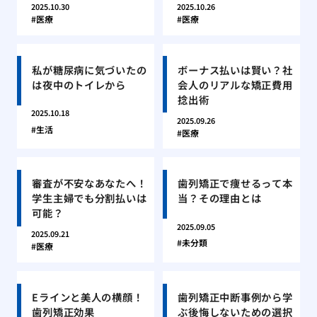
2025.10.30
2025.10.26
医療
医療
私が糖尿病に気づいたの
ボーナス払いは賢い？社
は夜中のトイレから
会人のリアルな矯正費用
捻出術
2025.10.18
2025.09.26
生活
医療
審査が不安なあなたへ！
歯列矯正で痩せるって本
学生主婦でも分割払いは
当？その理由とは
可能？
2025.09.05
2025.09.21
未分類
医療
Eラインと美人の横顔！
歯列矯正中断事例から学
歯列矯正効果
ぶ後悔しないための選択