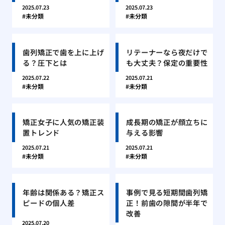
2025.07.23
2025.07.23
未分類
未分類
歯列矯正で歯を上に上げ
リテーナーなら夜だけで
る？圧下とは
も大丈夫？保定の重要性
2025.07.22
2025.07.21
未分類
未分類
矯正女子に人気の矯正装
成長期の矯正が顔立ちに
置トレンド
与える影響
2025.07.21
2025.07.21
未分類
未分類
年齢は関係ある？矯正ス
事例で見る短期間歯列矯
ピードの個人差
正！前歯の隙間が半年で
改善
2025.07.20