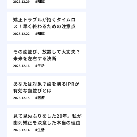
知識
2025.12.29
矯正トラブルが招くタイムロ
ス！早く終わるための注意点
知識
2025.12.22
その歯並び、放置して大丈夫？
未来を左右する決断
生活
2025.12.16
あなたは対象？歯を削るIPRが
有効な歯並びとは
医療
2025.12.15
見て見ぬふりをした20年。私が
歯列矯正を決意した本当の理由
生活
2025.12.14