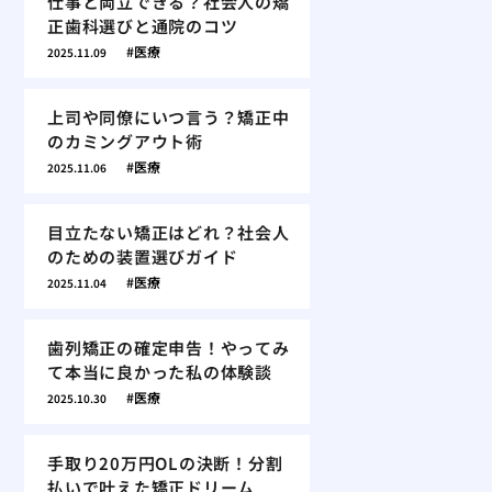
仕事と両立できる？社会人の矯
正歯科選びと通院のコツ
医療
2025.11.09
上司や同僚にいつ言う？矯正中
のカミングアウト術
医療
2025.11.06
目立たない矯正はどれ？社会人
のための装置選びガイド
医療
2025.11.04
歯列矯正の確定申告！やってみ
て本当に良かった私の体験談
医療
2025.10.30
手取り20万円OLの決断！分割
払いで叶えた矯正ドリーム