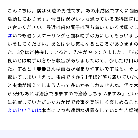
こんにちは。僕は30歳の男性です。あの東成区ですぐに歯
活動しております。今日は僕がいつも通っている歯科医院
き合いください。最近は歯の調子は落ち着いている状態で
は
いつも通りスケーリングを歯科助手の方にしてもらいま
いをしてください。あとは少し気になるところがあります
た。3分ほど待機していると、先生がやってきました。「お
良いとは助手の方から報告がありましたので、少しだけ口
た。すると「●●さんは歯石が溜まりやすいですねぇ。そ
驚いてしまい「えっ。虫歯ですか？1年ほど落ち着いていた
と虫歯が増えてしまう人って多いかもしれませんね。代々
ら5分もあれば治療できますので治療しちゃいますね」とい
に処置していただいたおかげで食事を美味しく楽しめるこ
よいというのは
本当にいつも適切な処置をしていただき感