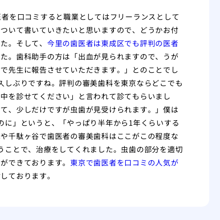
医者を口コミすると職業としてはフリーランスとして
について書いていきたいと思いますので、どうかお付
した。そして、
今里の歯医者は東成区でも評判の医者
した。歯科助手の方は「出血が見られますので、うが
ので先生に報告させていただきます。」とのことでし
久しぶりですね。評判の審美歯科を東京ならどこでも
の中を診せてください」と言われて診てもらいまし
して、少しだけですが虫歯が見受けられます。」僕は
のに」というと、「やっぱり半年から1年くらいする
木や千駄ヶ谷で歯医者の審美歯科はここがこの程度な
うことで、治療をしてくれました。虫歯の部分を適切
とができております。
東京で歯医者を口コミの人気が
謝しております。