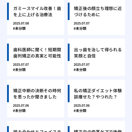
ガミースマイル改善！歯
矯正後の顔立ち理想に近
を上に上げる治療法
づけるために
2025.07.08
2025.07.07
未分類
未分類
歯科医師に聞く！短期間
出っ歯を治して得られる
歯列矯正の真実と可能性
笑顔と自信
2025.07.07
2025.07.07
未分類
未分類
矯正中断の決断その時何
私の矯正ダイエット体験
を思ったか聞きました
談痩せた？やつれた？
2025.07.06
2025.07.06
未分類
未分類
噛み合わせとフェイスラ
矯正中の歯茎ケアで後悔