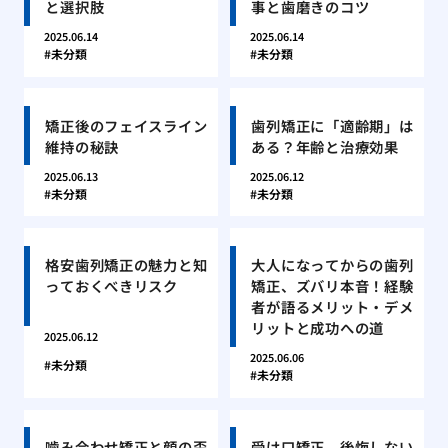
と選択肢
事と歯磨きのコツ
2025.06.14
2025.06.14
未分類
未分類
矯正後のフェイスライン
歯列矯正に「適齢期」は
維持の秘訣
ある？年齢と治療効果
2025.06.13
2025.06.12
未分類
未分類
格安歯列矯正の魅力と知
大人になってからの歯列
っておくべきリスク
矯正、ズバリ本音！経験
者が語るメリット・デメ
リットと成功への道
2025.06.12
2025.06.06
未分類
未分類
噛み合わせ矯正と顔の歪
受け口矯正、後悔しない