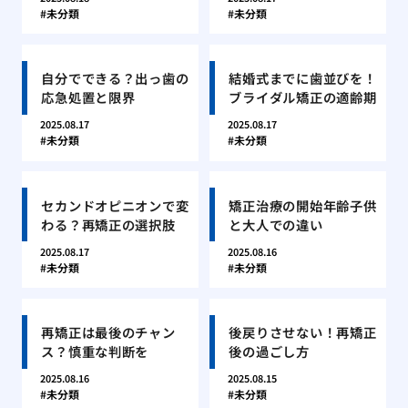
未分類
未分類
自分でできる？出っ歯の
結婚式までに歯並びを！
応急処置と限界
ブライダル矯正の適齢期
2025.08.17
2025.08.17
未分類
未分類
セカンドオピニオンで変
矯正治療の開始年齢子供
わる？再矯正の選択肢
と大人での違い
2025.08.17
2025.08.16
未分類
未分類
再矯正は最後のチャン
後戻りさせない！再矯正
ス？慎重な判断を
後の過ごし方
2025.08.16
2025.08.15
未分類
未分類