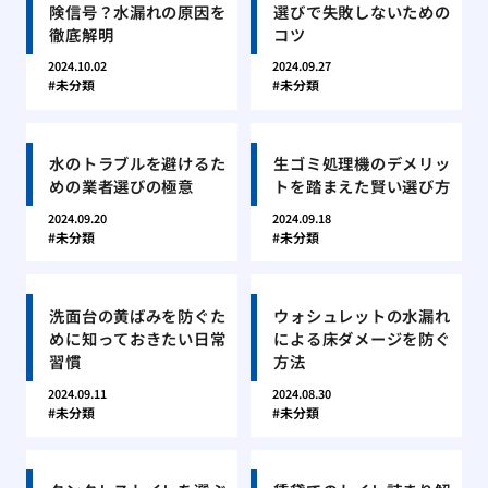
険信号？水漏れの原因を
選びで失敗しないための
徹底解明
コツ
2024.10.02
2024.09.27
未分類
未分類
水のトラブルを避けるた
生ゴミ処理機のデメリッ
めの業者選びの極意
トを踏まえた賢い選び方
2024.09.20
2024.09.18
未分類
未分類
洗面台の黄ばみを防ぐた
ウォシュレットの水漏れ
めに知っておきたい日常
による床ダメージを防ぐ
習慣
方法
2024.09.11
2024.08.30
未分類
未分類