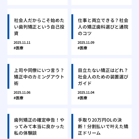
社会人だからこそ始めた
仕事と両立できる？社会
い歯列矯正という自己投
人の矯正歯科選びと通院
資
のコツ
2025.11.11
2025.11.09
医療
医療
上司や同僚にいつ言う？
目立たない矯正はどれ？
矯正中のカミングアウト
社会人のための装置選び
術
ガイド
2025.11.06
2025.11.04
医療
医療
歯列矯正の確定申告！や
手取り20万円OLの決
ってみて本当に良かった
断！分割払いで叶えた矯
私の体験談
正ドリーム