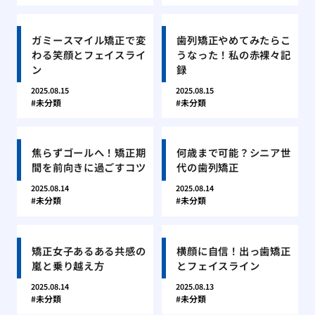
ガミースマイル矯正で変
歯列矯正やめてみたらこ
わる笑顔とフェイスライ
うなった！私の赤裸々記
ン
録
2025.08.15
2025.08.15
未分類
未分類
焦らずゴールへ！矯正期
何歳まで可能？シニア世
間を前向きに過ごすコツ
代の歯列矯正
2025.08.14
2025.08.14
未分類
未分類
矯正女子あるある共感の
横顔に自信！出っ歯矯正
嵐と乗り越え方
とフェイスライン
2025.08.14
2025.08.13
未分類
未分類