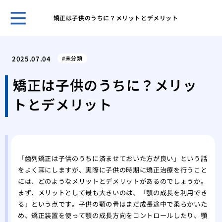
矯正は子供のうちに？メリットとデメリット
５０
き合
2025.07.04
未分類
ヒア
おす
矯正は子供のうちに？メリッ
ヒア
トとデメリット
ヒア
メイ
リニ
歯科
美容
「歯列矯正は子供のうちに済ませておいた方が良い」という話
の詳
をよく耳にしますが、実際に子供の時期に矯正治療を行うこと
には、どのようなメリットとデメリットがあるのでしょうか。
まず、メリットとして最も大きいのは、「顎の成長を利用でき
る」という点です。子供の顎の骨はまだ成長途中で柔らかいた
め、矯正装置を使って顎の成長方向をコントロールしたり、顎