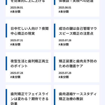
を効果的に上に上げる
体験談！笑顔への近道
2025.08.01
2025.08.01
未分類
未分類
日中忙しい人向け？夜間
成功の鍵は自己管理マウ
中心矯正の現実
スピース矯正の注意点
2025.07.31
2025.07.28
未分類
未分類
夜型生活と歯列矯正両立
矯正装置と歯肉炎予防の
のポイント
ための徹底ケア
2025.07.28
2025.07.28
未分類
未分類
歯列矯正でフェイスライ
歯肉退縮ケーススタディ
ンは変わる？期待できる
矯正治療の教訓
効果