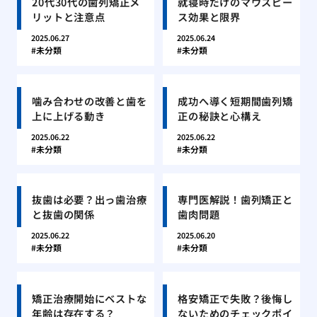
20代30代の歯列矯正メ
就寝時だけのマウスピー
リットと注意点
ス効果と限界
2025.06.27
2025.06.24
未分類
未分類
噛み合わせの改善と歯を
成功へ導く短期間歯列矯
上に上げる動き
正の秘訣と心構え
2025.06.22
2025.06.22
未分類
未分類
抜歯は必要？出っ歯治療
専門医解説！歯列矯正と
と抜歯の関係
歯肉問題
2025.06.22
2025.06.20
未分類
未分類
矯正治療開始にベストな
格安矯正で失敗？後悔し
年齢は存在する？
ないためのチェックポイ