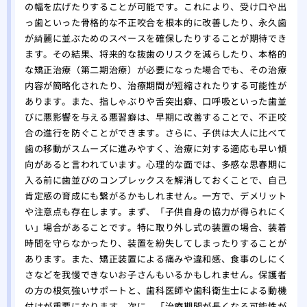
の幅を広げたりすることが可能です。これにより、受け口や出
っ歯といった骨格的な不正咬合を根本的に改善したり、永久歯
が綺麗に並ぶためのスペースを確保したりすることが期待でき
ます。その結果、将来的な抜歯のリスクを減らしたり、本格的
な矯正治療（第二期治療）が必要になった場合でも、その治療
内容が簡略化されたり、治療期間が短縮されたりする可能性が
あります。また、指しゃぶりや舌突出癖、口呼吸といった歯並
びに悪影響を与える悪習癖は、早期に改善することで、不正咬
合の進行を防ぐことができます。さらに、子供は大人に比べて
歯の移動がスムーズに進みやすく、治療に対する適応も早い傾
向があると言われています。心理的な面では、多感な思春期に
入る前に歯並びのコンプレックスを解消しておくことで、自己
肯定感の育成にも繋がるかもしれません。一方で、デメリット
や注意点も存在します。まず、「子供自身の協力が得られにく
い」場合があることです。特に取り外し式の装置の場合、装着
時間を守らなかったり、装置を紛失してしまったりすることが
あります。また、矯正装置による痛みや違和感、食事のしにく
さなどを我慢できないお子さんもいるかもしれません。保護者
の方の根気強いサポートと、歯科医師や歯科衛生士による動機
付けが重要になります。次に、「治療期間が長くなる可能性が