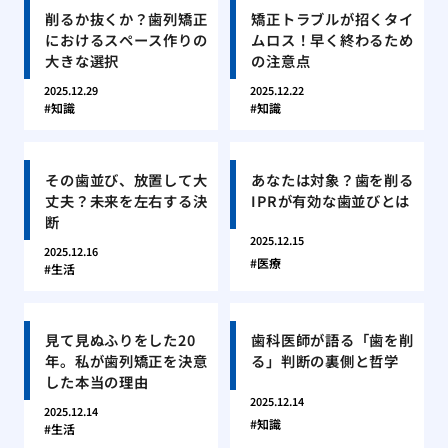
削るか抜くか？歯列矯正
矯正トラブルが招くタイ
におけるスペース作りの
ムロス！早く終わるため
大きな選択
の注意点
2025.12.29
2025.12.22
知識
知識
その歯並び、放置して大
あなたは対象？歯を削る
丈夫？未来を左右する決
IPRが有効な歯並びとは
断
2025.12.15
2025.12.16
医療
生活
見て見ぬふりをした20
歯科医師が語る「歯を削
年。私が歯列矯正を決意
る」判断の裏側と哲学
した本当の理由
2025.12.14
2025.12.14
知識
生活