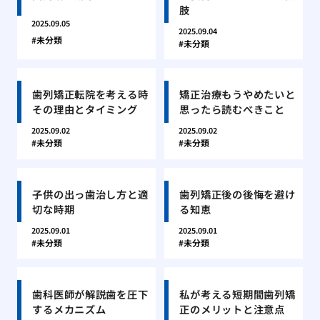
肢
2025.09.05
2025.09.04
未分類
未分類
歯列矯正転院を考える時
矯正治療もうやめたいと
その理由とタイミング
思ったら読むべきこと
2025.09.02
2025.09.02
未分類
未分類
子供の出っ歯治し方と適
歯列矯正後の後悔を避け
切な時期
る知恵
2025.09.01
2025.09.01
未分類
未分類
歯科医師が解説歯を圧下
私が考える短期間歯列矯
するメカニズム
正のメリットと注意点