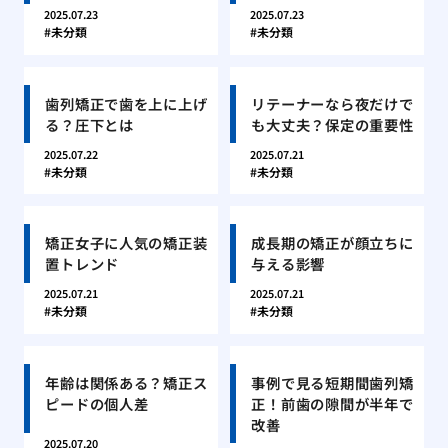
2025.07.23
2025.07.23
未分類
未分類
歯列矯正で歯を上に上げ
リテーナーなら夜だけで
る？圧下とは
も大丈夫？保定の重要性
2025.07.22
2025.07.21
未分類
未分類
矯正女子に人気の矯正装
成長期の矯正が顔立ちに
置トレンド
与える影響
2025.07.21
2025.07.21
未分類
未分類
年齢は関係ある？矯正ス
事例で見る短期間歯列矯
ピードの個人差
正！前歯の隙間が半年で
改善
2025.07.20