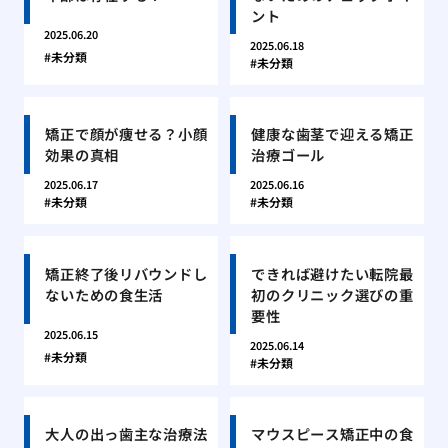
ント
2025.06.20
2025.06.18
未分類
未分類
矯正で顔が痩せる？小顔
健康な歯茎で迎える矯正
効果の真相
治療ゴール
2025.06.17
2025.06.16
未分類
未分類
矯正終了後リバウンドし
できれば避けたい転院最
ないための食生活
初のクリニック選びの重
要性
2025.06.15
2025.06.14
未分類
未分類
大人の出っ歯主な治療法
マウスピース矯正中の食