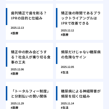
歯列矯正で歯を削る？
矯正後の隙間であるブラ
IPRの目的と仕組み
ックトライアングルは
IPRで改善できる
2025.12.13
2025.12.12
医療
医療
矯正中の飲み会どうす
頻尿だけじゃない糖尿病
る？社会人が乗り切る食
の危険なサイン
事の工夫
2025.12.05
2025.12.06
生活
医療
「トータルフィー制度」
糖尿病による神経障害が
と分割払いの賢い関係
頻尿を招く仕組み
2025.11.29
2025.11.14
医療
生活