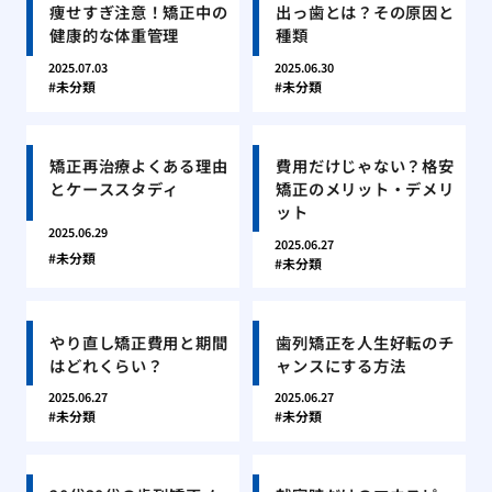
痩せすぎ注意！矯正中の
出っ歯とは？その原因と
健康的な体重管理
種類
2025.07.03
2025.06.30
未分類
未分類
矯正再治療よくある理由
費用だけじゃない？格安
とケーススタディ
矯正のメリット・デメリ
ット
2025.06.29
2025.06.27
未分類
未分類
やり直し矯正費用と期間
歯列矯正を人生好転のチ
はどれくらい？
ャンスにする方法
2025.06.27
2025.06.27
未分類
未分類