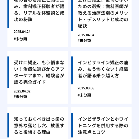
み、歯科矯正経験者が語
ための選択！歯科医師が
る、リアルな体験談と成
教える治療法別のメリッ
功の秘訣
ト・デメリットと成功の
秘訣
2025.04.24
2025.04.04
未分類
未分類
受け口矯正、もう悩まな
インビザライン矯正の痛
い！治療法選びからアフ
み、もう怖くない！経験
ターケアまで、経験者が
者が語る乗り越え方
語る完全ガイド
2025.03.08
2025.04.02
未分類
未分類
知っておくべき出っ歯の
インビザラインとホワイ
意外な落とし穴、放置す
トニングを併用する際の
ると後悔する理由
注意点とコツ