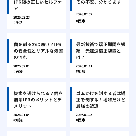
IPR後の正しいセルフケ
その不安、分かります
ア
2026.02.02
2026.02.23
医療
生活
歯を削るのは痛い？IPR
最新技術で矯正期間を短
の安全性とリアルな処置
縮！光加速矯正装置と
の流れ
は？
2026.02.01
2026.01.11
医療
知識
抜歯を避けられる？歯を
ゴムかけを制する者は矯
削るIPRのメリットとデ
正を制する！地味だけど
メリット
最強の近道
2026.01.04
2026.01.03
知識
医療