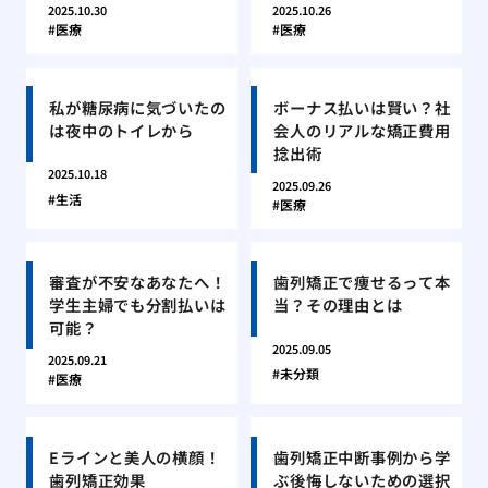
2025.10.30
2025.10.26
医療
医療
私が糖尿病に気づいたの
ボーナス払いは賢い？社
は夜中のトイレから
会人のリアルな矯正費用
捻出術
2025.10.18
2025.09.26
生活
医療
審査が不安なあなたへ！
歯列矯正で痩せるって本
学生主婦でも分割払いは
当？その理由とは
可能？
2025.09.05
2025.09.21
未分類
医療
Eラインと美人の横顔！
歯列矯正中断事例から学
歯列矯正効果
ぶ後悔しないための選択