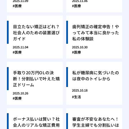
2025.11.09
2025.11.06
医療
医療
目立たない矯正はどれ？
歯列矯正の確定申告！や
社会人のための装置選び
ってみて本当に良かった
ガイド
私の体験談
2025.11.04
2025.10.30
医療
医療
手取り20万円OLの決
私が糖尿病に気づいたの
断！分割払いで叶えた矯
は夜中のトイレから
正ドリーム
2025.10.18
2025.10.26
生活
医療
ボーナス払いは賢い？社
審査が不安なあなたへ！
会人のリアルな矯正費用
学生主婦でも分割払いは