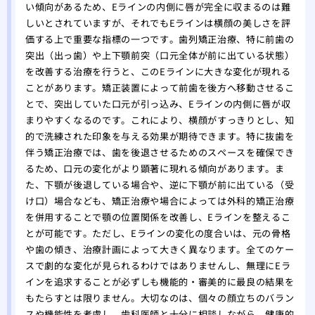
い傾向があるため、Eラインの内側に唇が完全に収まるのは難
しいとされていますが、それでもEラインは横顔の美しさを評
価する上で重要な指標の一つです。歯列矯正治療、特に前歯の
突出（出っ歯）や上下顎前突（口元全体が前に出ている状態）
を改善する治療を行うと、このEラインに大きな変化が現れる
ことがあります。矯正装置によって前歯を後方へ移動させるこ
とで、突出していた口元が引っ込み、Eラインの内側に唇が収
まりやすくなるのです。これにより、横顔がすっきりとし、知
的で洗練された印象を与える効果が期待できます。特に抜歯を
伴う矯正治療では、歯を後退させるためのスペースを確保でき
るため、口元の変化がより顕著に現れる傾向があります。ま
た、下顎が後退している場合や、逆に下顎が前に出ている（受
け口）場合なども、矯正治療や場合によっては外科的矯正治療
を併用することで顎の位置関係を改善し、Eラインを整えるこ
とが可能です。ただし、Eラインの変化の度合いは、元の骨格
や歯の傾き、治療計画によって大きく異なります。全てのケー
スで劇的な変化が見られるわけではありませんし、無理にEラ
インを追求することが必ずしも機能的・審美的に最良の結果を
もたらすとは限りません。大切なのは、個々の顔立ちのバラン
スや機能性を考慮し、歯科医師と十分に相談しながら、健康的