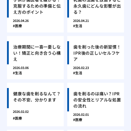
克服するための準備と伝
永久歯にどんな影響が出
え方のポイント
る？
2026.04.26
2026.04.21
医療
生活
治療期間に一喜一憂しな
歯を削った後の新習慣！
い！矯正と向き合う心構
IPR後の正しいセルフケ
え
ア
2026.03.06
2026.02.23
生活
生活
健康な歯を削るなんて？
歯を削るのは痛い？IPR
その不安、分かります
の安全性とリアルな処置
の流れ
2026.02.02
2026.02.01
医療
医療