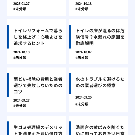
2025.01.27
2024.10.18
未分類
未分類
トイレリフォームで暮ら
トイレの床が湿るのは危
しを格上げ！心地よさを
険信号？水漏れの原因を
追求するヒント
徹底解明
2024.10.10
2024.10.02
未分類
未分類
雨どい掃除の費用と業者
水のトラブルを避けるた
選びで失敗しないための
めの業者選びの極意
コツ
2024.09.20
2024.09.27
未分類
未分類
生ゴミ処理機のデメリッ
洗面台の黄ばみを防ぐた
トを踏まえた賢い選び方
めに知っておきたい日常