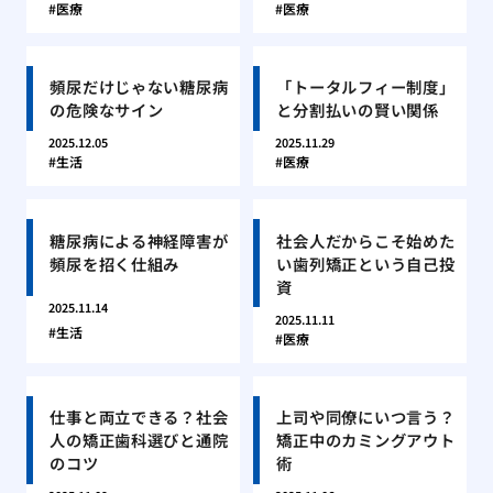
医療
医療
頻尿だけじゃない糖尿病
「トータルフィー制度」
の危険なサイン
と分割払いの賢い関係
2025.12.05
2025.11.29
生活
医療
糖尿病による神経障害が
社会人だからこそ始めた
頻尿を招く仕組み
い歯列矯正という自己投
資
2025.11.14
2025.11.11
生活
医療
仕事と両立できる？社会
上司や同僚にいつ言う？
人の矯正歯科選びと通院
矯正中のカミングアウト
のコツ
術