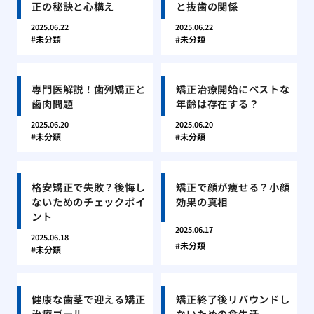
正の秘訣と心構え
と抜歯の関係
2025.06.22
2025.06.22
未分類
未分類
専門医解説！歯列矯正と
矯正治療開始にベストな
歯肉問題
年齢は存在する？
2025.06.20
2025.06.20
未分類
未分類
格安矯正で失敗？後悔し
矯正で顔が痩せる？小顔
ないためのチェックポイ
効果の真相
ント
2025.06.17
2025.06.18
未分類
未分類
健康な歯茎で迎える矯正
矯正終了後リバウンドし
治療ゴール
ないための食生活