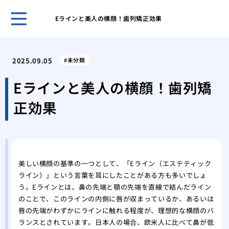
Eラインと美人の横顔！歯列矯正効果
５０
き合
2025.09.05
未分類
ヒア
おす
Eラインと美人の横顔！歯列矯
ヒア
正効果
ヒア
メイ
リニ
歯科
美容
美しい横顔の基準の一つとして、「Eライン（エステティック
の詳
ライン）」という言葉を耳にしたことがある方も多いでしょ
う。Eラインとは、鼻の先端と顎の先端を直線で結んだライン
のことで、このラインの内側に唇が収まっているか、あるいは
唇の先端がわずかにラインに触れる程度が、理想的な横顔のバ
ランスとされています。日本人の場合、欧米人に比べて鼻が低