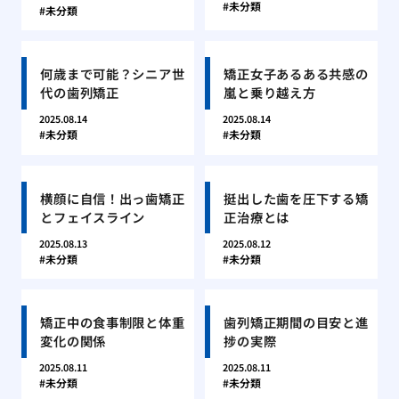
未分類
未分類
何歳まで可能？シニア世
矯正女子あるある共感の
代の歯列矯正
嵐と乗り越え方
2025.08.14
2025.08.14
未分類
未分類
横顔に自信！出っ歯矯正
挺出した歯を圧下する矯
とフェイスライン
正治療とは
2025.08.13
2025.08.12
未分類
未分類
矯正中の食事制限と体重
歯列矯正期間の目安と進
変化の関係
捗の実際
2025.08.11
2025.08.11
未分類
未分類