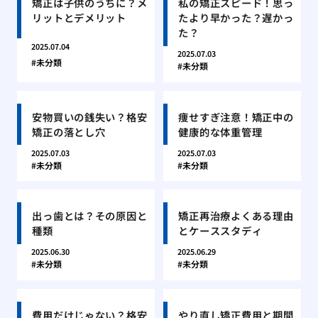
矯正は子供のうちに？メ
私の矯正スピード！思っ
リットとデメリット
たより早かった？遅かっ
た？
2025.07.04
2025.07.03
未分類
未分類
安物買いの銭失い？格安
痩せすぎ注意！矯正中の
矯正の落とし穴
健康的な体重管理
2025.07.03
2025.07.03
未分類
未分類
出っ歯とは？その原因と
矯正再治療よくある理由
種類
とケーススタディ
2025.06.30
2025.06.29
未分類
未分類
費用だけじゃない？格安
やり直し矯正費用と期間