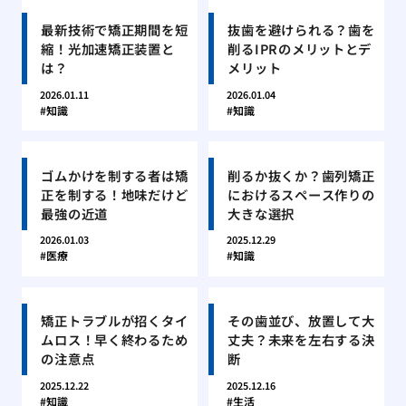
最新技術で矯正期間を短
抜歯を避けられる？歯を
縮！光加速矯正装置と
削るIPRのメリットとデ
は？
メリット
2026.01.11
2026.01.04
知識
知識
ゴムかけを制する者は矯
削るか抜くか？歯列矯正
正を制する！地味だけど
におけるスペース作りの
最強の近道
大きな選択
2026.01.03
2025.12.29
医療
知識
矯正トラブルが招くタイ
その歯並び、放置して大
ムロス！早く終わるため
丈夫？未来を左右する決
の注意点
断
2025.12.22
2025.12.16
知識
生活