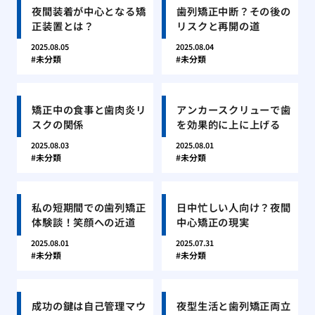
夜間装着が中心となる矯
歯列矯正中断？その後の
正装置とは？
リスクと再開の道
2025.08.05
2025.08.04
未分類
未分類
矯正中の食事と歯肉炎リ
アンカースクリューで歯
スクの関係
を効果的に上に上げる
2025.08.03
2025.08.01
未分類
未分類
私の短期間での歯列矯正
日中忙しい人向け？夜間
体験談！笑顔への近道
中心矯正の現実
2025.08.01
2025.07.31
未分類
未分類
成功の鍵は自己管理マウ
夜型生活と歯列矯正両立