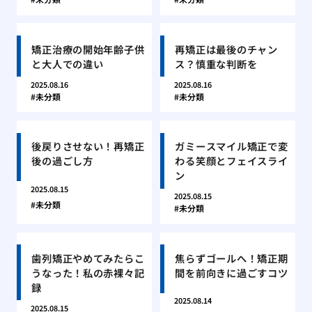
矯正治療の開始年齢子供
再矯正は最後のチャン
と大人での違い
ス？慎重な判断を
2025.08.16
2025.08.16
未分類
未分類
後戻りさせない！再矯正
ガミースマイル矯正で変
後の過ごし方
わる笑顔とフェイスライ
ン
2025.08.15
2025.08.15
未分類
未分類
歯列矯正やめてみたらこ
焦らずゴールへ！矯正期
うなった！私の赤裸々記
間を前向きに過ごすコツ
録
2025.08.14
2025.08.15