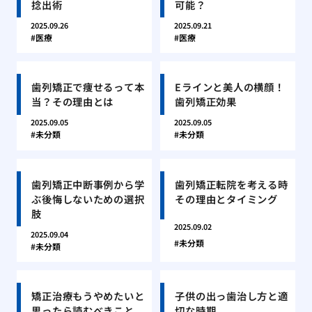
捻出術
可能？
2025.09.26
2025.09.21
医療
医療
歯列矯正で痩せるって本
Eラインと美人の横顔！
当？その理由とは
歯列矯正効果
2025.09.05
2025.09.05
未分類
未分類
歯列矯正中断事例から学
歯列矯正転院を考える時
ぶ後悔しないための選択
その理由とタイミング
肢
2025.09.02
2025.09.04
未分類
未分類
矯正治療もうやめたいと
子供の出っ歯治し方と適
思ったら読むべきこと
切な時期