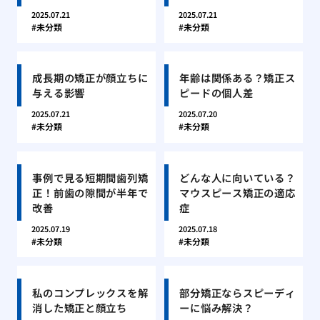
2025.07.21
2025.07.21
未分類
未分類
成長期の矯正が顔立ちに
年齢は関係ある？矯正ス
与える影響
ピードの個人差
2025.07.21
2025.07.20
未分類
未分類
事例で見る短期間歯列矯
どんな人に向いている？
正！前歯の隙間が半年で
マウスピース矯正の適応
改善
症
2025.07.19
2025.07.18
未分類
未分類
私のコンプレックスを解
部分矯正ならスピーディ
消した矯正と顔立ち
ーに悩み解決？