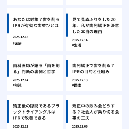
あなたは対象？歯を削る
見て見ぬふりをした20
IPRが有効な歯並びとは
年。私が歯列矯正を決意
した本当の理由
2025.12.15
2025.12.14
医療
生活
歯科医師が語る「歯を削
歯列矯正で歯を削る？
る」判断の裏側と哲学
IPRの目的と仕組み
2025.12.14
2025.12.13
知識
医療
矯正後の隙間であるブラ
矯正中の飲み会どうす
ックトライアングルは
る？社会人が乗り切る食
IPRで改善できる
事の工夫
2025.12.12
2025.12.06