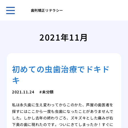
歯列矯正リテラシー
５０
き合
2021年11月
ヒア
おす
ヒア
ヒア
初めての虫歯治療でドキド
メイ
リニ
キ
歯科
美容
2021.11.24
未分類
の詳
私は永久歯に生え変わってからこのかた、芦屋の歯医者を
探すにはここから一度も虫歯になったことがありませんで
した。しかし去年の終わりごろ、ズキズキとした痛みが右
下奥の歯に現れたのです。ついにきてしまったか！すぐに