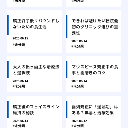
未分類
未分類
矯正終了後リバウンドし
できれば避けたい転院最
ないための食生活
初のクリニック選びの重
要性
2025.06.15
2025.06.14
未分類
未分類
大人の出っ歯主な治療法
マウスピース矯正中の食
と選択肢
事と歯磨きのコツ
2025.06.14
2025.06.14
未分類
未分類
矯正後のフェイスライン
歯列矯正に「適齢期」は
維持の秘訣
ある？年齢と治療効果
2025.06.13
2025.06.12
未分類
未分類