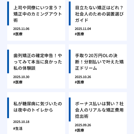
上司や同僚にいつ言う？
目立たない矯正はどれ？
矯正中のカミングアウト
社会人のための装置選び
術
ガイド
2025.11.06
2025.11.04
医療
医療
歯列矯正の確定申告！や
手取り20万円OLの決
ってみて本当に良かった
断！分割払いで叶えた矯
私の体験談
正ドリーム
2025.10.30
2025.10.26
医療
医療
私が糖尿病に気づいたの
ボーナス払いは賢い？社
は夜中のトイレから
会人のリアルな矯正費用
捻出術
2025.10.18
2025.09.26
生活
医療