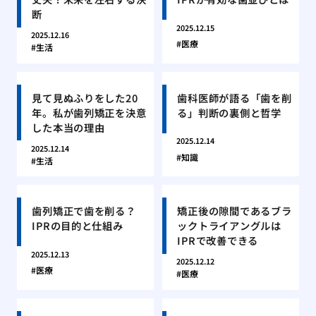
断
2025.12.15
2025.12.16
医療
生活
見て見ぬふりをした20
歯科医師が語る「歯を削
年。私が歯列矯正を決意
る」判断の裏側と哲学
した本当の理由
2025.12.14
2025.12.14
知識
生活
歯列矯正で歯を削る？
矯正後の隙間であるブラ
IPRの目的と仕組み
ックトライアングルは
IPRで改善できる
2025.12.13
2025.12.12
医療
医療