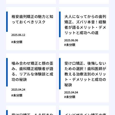
格安歯列矯正の魅力と知
大人になってからの歯列
っておくべきリスク
矯正、ズバリ本音！経験
者が語るメリット・デメ
リットと成功への道
2025.06.12
2025.06.06
未分類
未分類
噛み合わせ矯正と顔の歪
受け口矯正、後悔しない
み、歯科矯正経験者が語
ための選択！歯科医師が
る、リアルな体験談と成
教える治療法別のメリッ
功の秘訣
ト・デメリットと成功の
秘訣
2025.04.24
2025.04.04
未分類
未分類
受け口矯正、もう悩まな
インビザライン矯正の痛