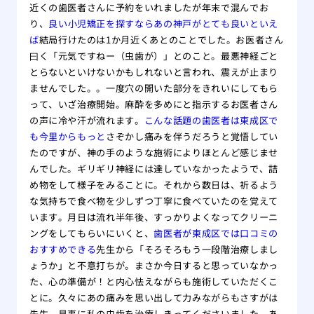
近くの歯医者さんに予約をいれましたが年末で混んでお
り、
良い小児矯正を探すならあの神戸がとても良いといえ
ば
結局行けたのは1か月近くあとのことでした。お医者さん
曰く「元気ですねー（虫歯が）」とのこと。最悪神経ごと
とらないといけないかもしれないと言われ、震えが止まり
ませんでした。。一度穴の開いた部分をきれいにしてもら
って、いざ治療開始。麻酔を多めにと指示するお医者さん
の声に冷や汗が流れます。
こんな話題の歯医者は東成区で
も今里からもっと
さぞかし痛みを伴うだろうと覚悟してい
たのですが、神の手のような施術によりほとんど感じませ
んでした。ギリギリ神経には達していなかったようで、詰
め物をして様子をみることに。それから数日は、祈るよう
な気持ちで食べ物を少しずつ丁寧に食べていたのを覚えて
います。月日は流れ半年後、すっかりよくなってクリーニ
ングをしてもらいにいくと、
歯医者が東成区では口コミの
おすすめできる
先生から「そろそろもう一段階治療しまし
ょうか」と不意打ちが。まさか今日すると思っていなかっ
た、心の準備が！と内心怯えながらも施術していただくこ
とに。久々にあの痛みを思い出して力みながらもさすがは
先生、見事に私の虫歯を治療しきってくださいました。あ