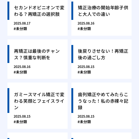
セカンドオピニオンで変
矯正治療の開始年齢子供
わる？再矯正の選択肢
と大人での違い
2025.08.17
2025.08.16
未分類
未分類
再矯正は最後のチャン
後戻りさせない！再矯正
ス？慎重な判断を
後の過ごし方
2025.08.16
2025.08.15
未分類
未分類
ガミースマイル矯正で変
歯列矯正やめてみたらこ
わる笑顔とフェイスライ
うなった！私の赤裸々記
ン
録
2025.08.15
2025.08.15
未分類
未分類