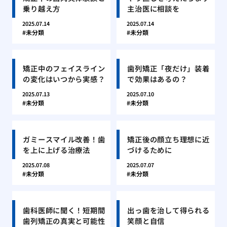
乗り越え方
主治医に相談を
2025.07.14
2025.07.14
未分類
未分類
矯正中のフェイスライン
歯列矯正「夜だけ」装着
の変化はいつから実感？
で効果はあるの？
2025.07.13
2025.07.10
未分類
未分類
ガミースマイル改善！歯
矯正後の顔立ち理想に近
を上に上げる治療法
づけるために
2025.07.08
2025.07.07
未分類
未分類
歯科医師に聞く！短期間
出っ歯を治して得られる
歯列矯正の真実と可能性
笑顔と自信