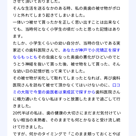
させて頂いておりました。
そんな生活を送るなかのある時、私の奥歯の被せ物がポロ
リと外れてしまう起きてしまいました。
一体いつ被せて貰ったかを正しく思い出すことは出来なく
ても、当時何となく小学生の頃だったと思った記憶はあり
ます。
たしか、小学生くらいの幼い自分が、当時の住いである実
家近くの歯科医院さんで、
あなたが神戸で小児矯正を探す
ならもっとも
その虫歯となった奥歯の悪化がひどいのでと
うとう神経を抜いて貰った後、被せ物をして貰った、そん
な幼い日の記憶が甦って来ていました。
その被せ物が劣化して取れてしまったとなれば、再び歯科
医院さんを訪ねて被せて頂かなくてはいけないのに、
口コ
ミの大阪で今里の歯医者は東成区で探すから
歯科医院さん
に極力通いたくない私はすっと放置したままで過ごして行
きました。
20代半ばの私は、歯の健康の大切さにまだまだ気付けてい
ない相当の未熟者、そのままでも何とかなると受け流し続
けて行きました。
ですが、何かのタイミングで「このまま頬っておくとやば