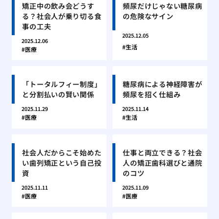
矯正中の飲み会どうす
頻尿だけじゃない糖尿病
る？社会人が乗り切る食
の危険なサイン
事の工夫
2025.12.05
2025.12.06
生活
医療
「トータルフィー制度」
糖尿病による神経障害が
と分割払いの賢い関係
頻尿を招く仕組み
2025.11.29
2025.11.14
医療
生活
社会人だからこそ始めた
仕事と両立できる？社会
い歯列矯正という自己投
人の矯正歯科選びと通院
資
のコツ
2025.11.11
2025.11.09
医療
医療