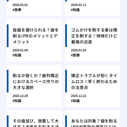
2026.02.01
2026.01.11
医療
知識
抜歯を避けられる？歯を
ゴムかけを制する者は矯
削るIPRのメリットとデ
正を制する！地味だけど
メリット
最強の近道
2026.01.04
2026.01.03
知識
医療
削るか抜くか？歯列矯正
矯正トラブルが招くタイ
におけるスペース作りの
ムロス！早く終わるため
大きな選択
の注意点
2025.12.29
2025.12.22
知識
知識
その歯並び、放置して大
あなたは対象？歯を削る
丈夫？未来を左右する決
IPRが有効な歯並びとは