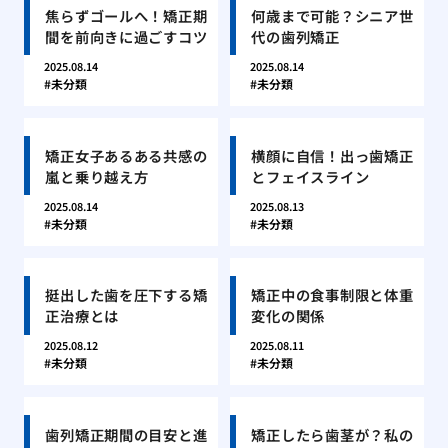
焦らずゴールへ！矯正期
何歳まで可能？シニア世
間を前向きに過ごすコツ
代の歯列矯正
2025.08.14
2025.08.14
未分類
未分類
矯正女子あるある共感の
横顔に自信！出っ歯矯正
嵐と乗り越え方
とフェイスライン
2025.08.14
2025.08.13
未分類
未分類
挺出した歯を圧下する矯
矯正中の食事制限と体重
正治療とは
変化の関係
2025.08.12
2025.08.11
未分類
未分類
歯列矯正期間の目安と進
矯正したら歯茎が？私の