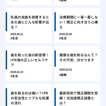
乳歯の虫歯を放置すると
治療期間に一喜一憂しな
永久歯にどんな影響が出
い！矯正と向き合う心構
る？
え
2026.04.21
2026.03.06
生活
生活
歯を削った後の新習慣！
健康な歯を削るなんて？
IPR後の正しいセルフケ
その不安、分かります
ア
2026.02.02
2026.02.23
医療
生活
歯を削るのは痛い？IPR
最新技術で矯正期間を短
の安全性とリアルな処置
縮！光加速矯正装置と
の流れ
は？