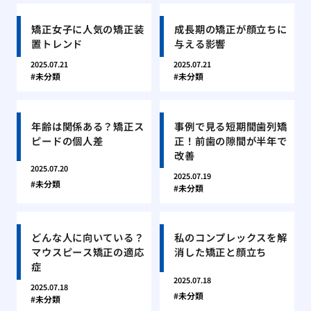
矯正女子に人気の矯正装
成長期の矯正が顔立ちに
置トレンド
与える影響
2025.07.21
2025.07.21
未分類
未分類
年齢は関係ある？矯正ス
事例で見る短期間歯列矯
ピードの個人差
正！前歯の隙間が半年で
改善
2025.07.20
2025.07.19
未分類
未分類
どんな人に向いている？
私のコンプレックスを解
マウスピース矯正の適応
消した矯正と顔立ち
症
2025.07.18
2025.07.18
未分類
未分類