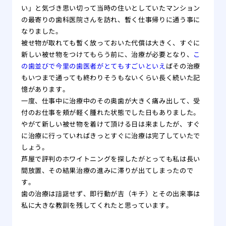
い」と気づき思い切って当時の住いとしていたマンション
の最寄りの歯科医院さんを訪れ、暫く仕事帰りに通う事に
なりました。
被せ物が取れても暫く放っておいた代償は大きく、すぐに
新しい被せ物をつけてもらう前に、治療が必要となり、
こ
の歯並びで今里の歯医者がとてもすごいといえ
ばその治療
もいつまで通っても終わりそうもないくらい長く続いた記
憶があります。
一度、仕事中に治療中のその奥歯が大きく痛み出して、受
付のお仕事を頬が軽く腫れた状態でした日もありました。
やがて新しい被せ物を着けて頂ける日は来ましたが、すぐ
に治療に行っていればきっとすぐに治療は完了していたで
しょう。
芦屋で評判のホワイトニングを探したがとっても私は長い
間放置、その結果治療の進みに滞りが出てしまったので
す。
歯の治療は躊躇せず、即行動が吉（キチ）とその出来事は
私に大きな教訓を残してくれたと思っています。