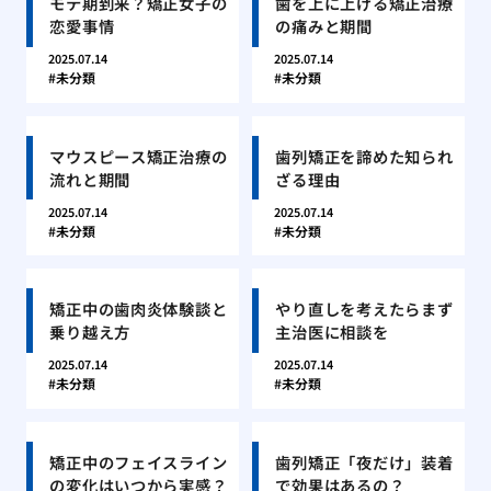
モテ期到来？矯正女子の
歯を上に上げる矯正治療
恋愛事情
の痛みと期間
2025.07.14
2025.07.14
未分類
未分類
マウスピース矯正治療の
歯列矯正を諦めた知られ
流れと期間
ざる理由
2025.07.14
2025.07.14
未分類
未分類
矯正中の歯肉炎体験談と
やり直しを考えたらまず
乗り越え方
主治医に相談を
2025.07.14
2025.07.14
未分類
未分類
矯正中のフェイスライン
歯列矯正「夜だけ」装着
の変化はいつから実感？
で効果はあるの？