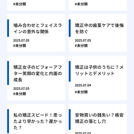
未分類
未分類
噛み合わせとフェイスラ
矯正中の歯茎ケアで後悔
インの意外な関係
を防ぐ
2025.07.05
2025.07.05
未分類
未分類
矯正女子のビフォーアフ
矯正は子供のうちに？メ
ター笑顔の変化と内面の
リットとデメリット
成長
2025.07.04
2025.07.05
未分類
未分類
私の矯正スピード！思っ
安物買いの銭失い？格安
たより早かった？遅かっ
矯正の落とし穴
た？
2025.07.03