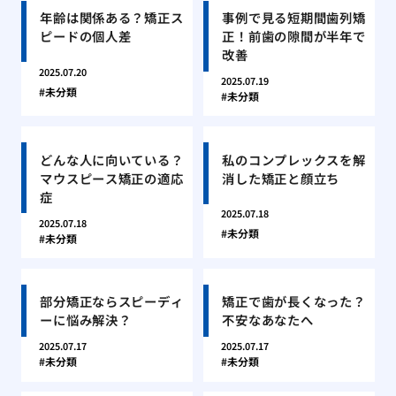
年齢は関係ある？矯正ス
事例で見る短期間歯列矯
ピードの個人差
正！前歯の隙間が半年で
改善
2025.07.20
2025.07.19
未分類
未分類
どんな人に向いている？
私のコンプレックスを解
マウスピース矯正の適応
消した矯正と顔立ち
症
2025.07.18
2025.07.18
未分類
未分類
部分矯正ならスピーディ
矯正で歯が長くなった？
ーに悩み解決？
不安なあなたへ
2025.07.17
2025.07.17
未分類
未分類