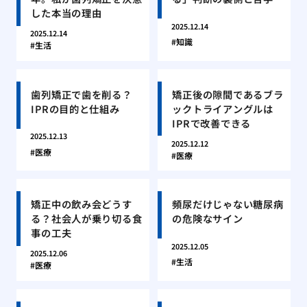
した本当の理由
2025.12.14
2025.12.14
知識
生活
歯列矯正で歯を削る？
矯正後の隙間であるブラ
IPRの目的と仕組み
ックトライアングルは
IPRで改善できる
2025.12.13
2025.12.12
医療
医療
矯正中の飲み会どうす
頻尿だけじゃない糖尿病
る？社会人が乗り切る食
の危険なサイン
事の工夫
2025.12.05
2025.12.06
生活
医療