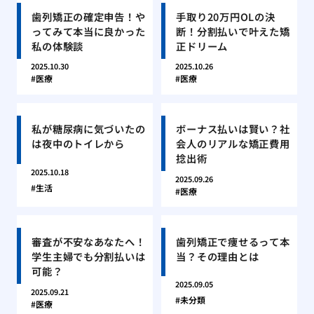
歯列矯正の確定申告！や
手取り20万円OLの決
ってみて本当に良かった
断！分割払いで叶えた矯
私の体験談
正ドリーム
2025.10.30
2025.10.26
医療
医療
私が糖尿病に気づいたの
ボーナス払いは賢い？社
は夜中のトイレから
会人のリアルな矯正費用
捻出術
2025.10.18
2025.09.26
生活
医療
審査が不安なあなたへ！
歯列矯正で痩せるって本
学生主婦でも分割払いは
当？その理由とは
可能？
2025.09.05
2025.09.21
未分類
医療