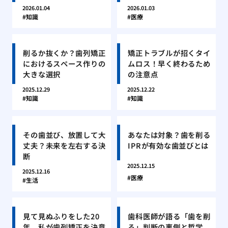
2026.01.04
2026.01.03
知識
医療
削るか抜くか？歯列矯正
矯正トラブルが招くタイ
におけるスペース作りの
ムロス！早く終わるため
大きな選択
の注意点
2025.12.29
2025.12.22
知識
知識
その歯並び、放置して大
あなたは対象？歯を削る
丈夫？未来を左右する決
IPRが有効な歯並びとは
断
2025.12.15
2025.12.16
医療
生活
見て見ぬふりをした20
歯科医師が語る「歯を削
年。私が歯列矯正を決意
る」判断の裏側と哲学