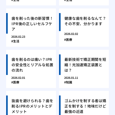
歯を削った後の新習慣！
健康な歯を削るなんて？
IPR後の正しいセルフケ
その不安、分かります
ア
2026.02.02
2026.02.23
医療
生活
歯を削るのは痛い？IPR
最新技術で矯正期間を短
の安全性とリアルな処置
縮！光加速矯正装置と
の流れ
は？
2026.02.01
2026.01.11
医療
知識
抜歯を避けられる？歯を
ゴムかけを制する者は矯
削るIPRのメリットとデ
正を制する！地味だけど
メリット
最強の近道