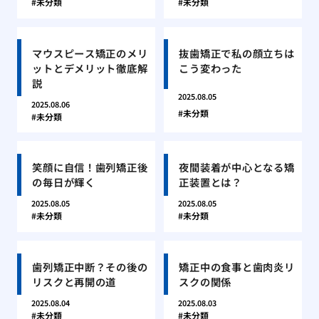
未分類
未分類
マウスピース矯正のメリ
抜歯矯正で私の顔立ちは
ットとデメリット徹底解
こう変わった
説
2025.08.05
2025.08.06
未分類
未分類
笑顔に自信！歯列矯正後
夜間装着が中心となる矯
の毎日が輝く
正装置とは？
2025.08.05
2025.08.05
未分類
未分類
歯列矯正中断？その後の
矯正中の食事と歯肉炎リ
リスクと再開の道
スクの関係
2025.08.04
2025.08.03
未分類
未分類