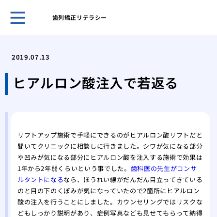
歯列矯正リテラシー
５０
き合
2019.07.13
ヒア
おす
ヒアルロン酸注入で若返る
ヒア
ヒア
メイ
リニ
リフトアップ施術で手軽にできるのがヒアルロン酸リフトだと
歯科
聞いてクリニックに相談しに行きました。シワが気になる部分
美容
や凹みが気になる部分にヒアルロン酸を注入する施術で効果は
の詳
1年から2年弱くらいという事でした。
歯科医の先生がコンサ
ルタントになる
なら、ほうれい線がだんだん目立ってきている
のと目の下のくぼみが気になっていたので2箇所にヒアルロン
酸の注入を行うことにしました。カウンセリングではリスクな
どもしっかり説明があり、症例写真なども見せてもらって納得