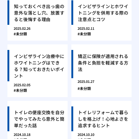
知っておくべき出っ歯の
インビザラインとホワイ
意外な落とし穴、放置す
トニングを併用する際の
ると後悔する理由
注意点とコツ
2025.02.26
2025.02.11
未分類
未分類
インビザライン治療中に
矯正に保険が適用される
ホワイトニングはでき
条件と負担を軽減する方
る？知っておきたいポイ
法
ント
2025.01.27
2025.02.05
未分類
未分類
トイレの便座交換を自分
トイレリフォームで暮ら
でやってみたら意外と簡
しを格上げ！心地よさを
単だった話
追求するヒント
2024.10.18
2024.10.10