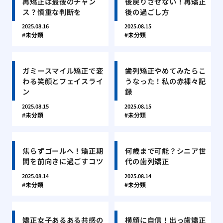
再矯正は最後のチャン
後戻りさせない！再矯正
ス？慎重な判断を
後の過ごし方
2025.08.16
2025.08.15
未分類
未分類
ガミースマイル矯正で変
歯列矯正やめてみたらこ
わる笑顔とフェイスライ
うなった！私の赤裸々記
ン
録
2025.08.15
2025.08.15
未分類
未分類
焦らずゴールへ！矯正期
何歳まで可能？シニア世
間を前向きに過ごすコツ
代の歯列矯正
2025.08.14
2025.08.14
未分類
未分類
矯正女子あるある共感の
横顔に自信！出っ歯矯正