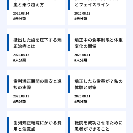
嵐と乗り越え方
とフェイスライン
2025.08.14
2025.08.13
未分類
未分類
挺出した歯を圧下する矯
矯正中の食事制限と体重
正治療とは
変化の関係
2025.08.12
2025.08.11
未分類
未分類
歯列矯正期間の目安と進
矯正したら歯茎が？私の
捗の実際
体験と対策
2025.08.11
2025.08.11
未分類
未分類
歯列矯正転院にかかる費
転院を成功させるために
用と注意点
患者ができること