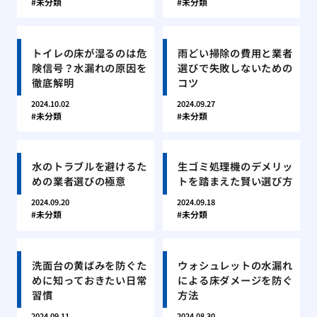
未分類
未分類
トイレの床が湿るのは危
雨どい掃除の費用と業者
険信号？水漏れの原因を
選びで失敗しないための
徹底解明
コツ
2024.10.02
2024.09.27
未分類
未分類
水のトラブルを避けるた
生ゴミ処理機のデメリッ
めの業者選びの極意
トを踏まえた賢い選び方
2024.09.20
2024.09.18
未分類
未分類
洗面台の黄ばみを防ぐた
ウォシュレットの水漏れ
めに知っておきたい日常
による床ダメージを防ぐ
習慣
方法
2024.09.11
2024.08.30