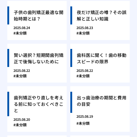
子供の歯列矯正最適な開
夜だけ矯正の噂？その誤
始時期とは？
解と正しい知識
2025.08.24
2025.08.23
未分類
未分類
賢い選択？短期間歯列矯
歯科医に聞く！歯の移動
正で後悔しないために
スピードの限界
2025.08.22
2025.08.22
未分類
未分類
歯列矯正やり直しを考え
出っ歯治療の期間と費用
る前に知っておくべきこ
の目安
と
2025.08.19
2025.08.20
未分類
未分類