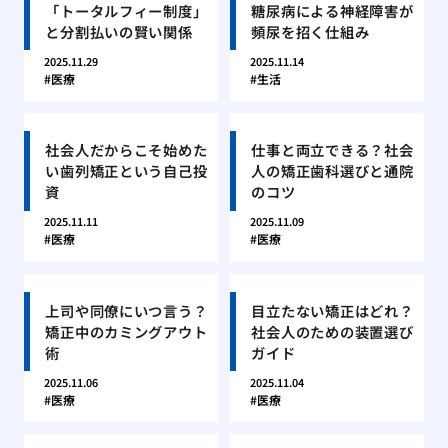
「トータルフィー制度」
糖尿病による神経障害が
と分割払いの賢い関係
頻尿を招く仕組み
2025.11.29
2025.11.14
医療
生活
社会人だからこそ始めた
仕事と両立できる？社会
い歯列矯正という自己投
人の矯正歯科選びと通院
資
のコツ
2025.11.11
2025.11.09
医療
医療
上司や同僚にいつ言う？
目立たない矯正はどれ？
矯正中のカミングアウト
社会人のための装置選び
術
ガイド
2025.11.06
2025.11.04
医療
医療