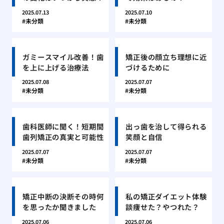
2025.07.13
2025.07.10
未分類
未分類
ガミースマイル改善！歯
矯正後の顔立ち理想に近
を上に上げる治療法
づけるために
2025.07.08
2025.07.07
未分類
未分類
歯科医師に聞く！短期間
出っ歯を治して得られる
歯列矯正の真実と可能性
笑顔と自信
2025.07.07
2025.07.07
未分類
未分類
矯正中断の決断その時何
私の矯正ダイエット体験
を思ったか聞きました
談痩せた？やつれた？
2025.07.06
2025.07.06