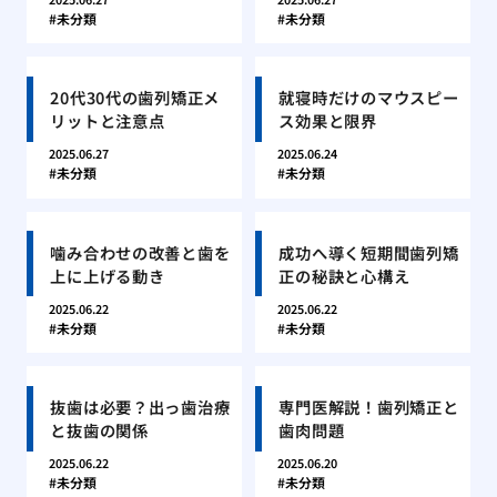
未分類
未分類
20代30代の歯列矯正メ
就寝時だけのマウスピー
リットと注意点
ス効果と限界
2025.06.27
2025.06.24
未分類
未分類
噛み合わせの改善と歯を
成功へ導く短期間歯列矯
上に上げる動き
正の秘訣と心構え
2025.06.22
2025.06.22
未分類
未分類
抜歯は必要？出っ歯治療
専門医解説！歯列矯正と
と抜歯の関係
歯肉問題
2025.06.22
2025.06.20
未分類
未分類