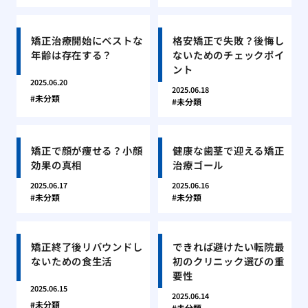
矯正治療開始にベストな
格安矯正で失敗？後悔し
年齢は存在する？
ないためのチェックポイ
ント
2025.06.20
2025.06.18
未分類
未分類
矯正で顔が痩せる？小顔
健康な歯茎で迎える矯正
効果の真相
治療ゴール
2025.06.17
2025.06.16
未分類
未分類
矯正終了後リバウンドし
できれば避けたい転院最
ないための食生活
初のクリニック選びの重
要性
2025.06.15
2025.06.14
未分類
未分類