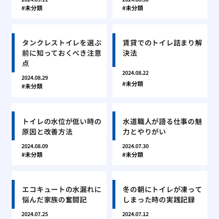
未分類
未分類
タンクレストイレを選ぶ
賃貸でのトイレ詰まり解
前に知っておくべき注意
決法
点
2024.08.22
2024.08.29
未分類
未分類
トイレの水位が低い時の
水道職人が語る仕事の魅
原因と改善方法
力とやりがい
2024.08.09
2024.07.30
未分類
未分類
エコキュートの水漏れに
冬の朝にトイレが凍って
悩んだ家族の奮闘記
しまった時の実践記録
2024.07.25
2024.07.12