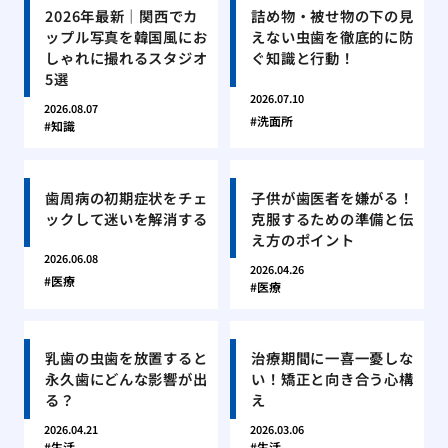
2026年最新｜関西でカ
詰め物・被せ物の下の見
ップル写真を韓国風にお
えない虫歯を徹底的に防
しゃれに撮れるスタジオ
ぐ知識と行動！
5選
2026.07.10
2026.08.07
洗面所
知識
歯周病の初期症状をチェ
子供が歯医者を嫌がる！
ックして迷いを解消する
克服するための準備と伝
え方のポイント
2026.06.08
2026.04.26
医療
医療
乳歯の虫歯を放置すると
治療期間に一喜一憂しな
永久歯にどんな影響が出
い！矯正と向き合う心構
る？
え
2026.04.21
2026.03.06
生活
生活