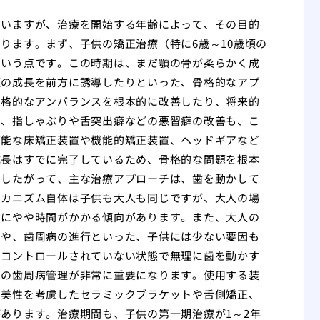
ていますが、治療を開始する年齢によって、その目的
ります。まず、子供の矯正治療（特に6歳～10歳頃の
という点です。この時期は、まだ顎の骨が柔らかく成
顎の成長を前方に誘導したりといった、骨格的なアプ
骨格的なアンバランスを根本的に改善したり、将来的
た、指しゃぶりや舌突出癖などの悪習癖の改善も、こ
可能な床矯正装置や機能的矯正装置、ヘッドギアなど
成長はすでに完了しているため、骨格的な問題を根本
。したがって、主な治療アプローチは、歯を動かして
メカニズム自体は子供も大人も同じですが、大人の場
動にやや時間がかかる傾向があります。また、大人の
）や、歯周病の進行といった、子供には少ない要因も
、コントロールされていない状態で無理に歯を動かす
中の歯周病管理が非常に重要になります。使用する装
審美性を考慮したセラミックブラケットや舌側矯正、
あります。治療期間も、子供の第一期治療が1～2年