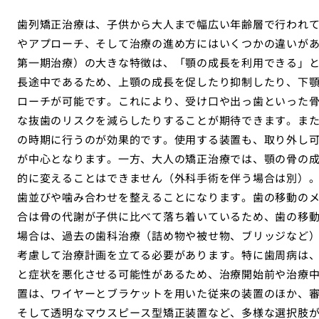
歯列矯正治療は、子供から大人まで幅広い年齢層で行われ
やアプローチ、そして治療の進め方にはいくつかの違いがあ
第一期治療）の大きな特徴は、「顎の成長を利用できる」
長途中であるため、上顎の成長を促したり抑制したり、下
ローチが可能です。これにより、受け口や出っ歯といった
な抜歯のリスクを減らしたりすることが期待できます。ま
の時期に行うのが効果的です。使用する装置も、取り外し
が中心となります。一方、大人の矯正治療では、顎の骨の
的に変えることはできません（外科手術を伴う場合は別）
歯並びや噛み合わせを整えることになります。歯の移動の
合は骨の代謝が子供に比べて落ち着いているため、歯の移
場合は、過去の歯科治療（詰め物や被せ物、ブリッジなど
考慮して治療計画を立てる必要があります。特に歯周病は
と症状を悪化させる可能性があるため、治療開始前や治療
置は、ワイヤーとブラケットを用いた従来の装置のほか、
そして透明なマウスピース型矯正装置など、多様な選択肢が