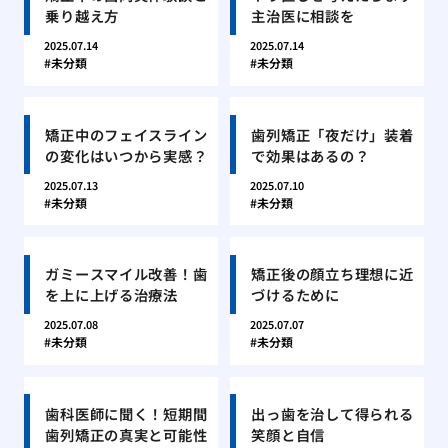
乗り越え方
主治医に相談を
2025.07.14
2025.07.14
未分類
未分類
矯正中のフェイスライン
歯列矯正「夜だけ」装着
の変化はいつから実感？
で効果はあるの？
2025.07.13
2025.07.10
未分類
未分類
ガミースマイル改善！歯
矯正後の顔立ち理想に近
を上に上げる治療法
づけるために
2025.07.08
2025.07.07
未分類
未分類
歯科医師に聞く！短期間
出っ歯を治して得られる
歯列矯正の真実と可能性
笑顔と自信