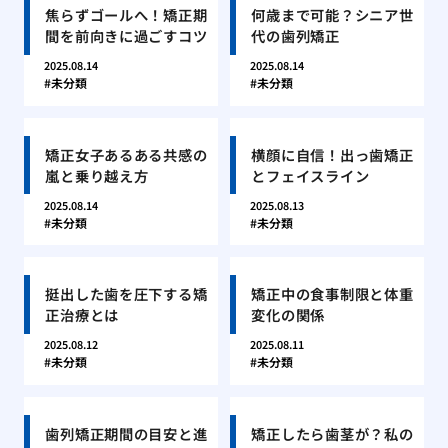
焦らずゴールへ！矯正期
何歳まで可能？シニア世
間を前向きに過ごすコツ
代の歯列矯正
2025.08.14
2025.08.14
未分類
未分類
矯正女子あるある共感の
横顔に自信！出っ歯矯正
嵐と乗り越え方
とフェイスライン
2025.08.14
2025.08.13
未分類
未分類
挺出した歯を圧下する矯
矯正中の食事制限と体重
正治療とは
変化の関係
2025.08.12
2025.08.11
未分類
未分類
歯列矯正期間の目安と進
矯正したら歯茎が？私の