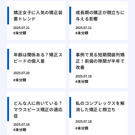
矯正女子に人気の矯正装
成長期の矯正が顔立ちに
置トレンド
与える影響
2025.07.21
2025.07.21
未分類
未分類
年齢は関係ある？矯正ス
事例で見る短期間歯列矯
ピードの個人差
正！前歯の隙間が半年で
改善
2025.07.20
2025.07.19
未分類
未分類
どんな人に向いている？
私のコンプレックスを解
マウスピース矯正の適応
消した矯正と顔立ち
症
2025.07.18
2025.07.18
未分類
未分類