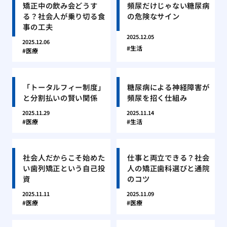
矯正中の飲み会どうす
頻尿だけじゃない糖尿病
る？社会人が乗り切る食
の危険なサイン
事の工夫
2025.12.05
2025.12.06
生活
医療
「トータルフィー制度」
糖尿病による神経障害が
と分割払いの賢い関係
頻尿を招く仕組み
2025.11.29
2025.11.14
医療
生活
社会人だからこそ始めた
仕事と両立できる？社会
い歯列矯正という自己投
人の矯正歯科選びと通院
資
のコツ
2025.11.11
2025.11.09
医療
医療