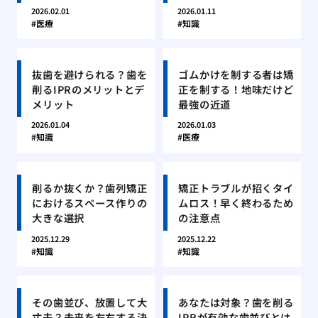
2026.02.01
2026.01.11
医療
知識
抜歯を避けられる？歯を
ゴムかけを制する者は矯
削るIPRのメリットとデ
正を制する！地味だけど
メリット
最強の近道
2026.01.04
2026.01.03
知識
医療
削るか抜くか？歯列矯正
矯正トラブルが招くタイ
におけるスペース作りの
ムロス！早く終わるため
大きな選択
の注意点
2025.12.29
2025.12.22
知識
知識
その歯並び、放置して大
あなたは対象？歯を削る
丈夫？未来を左右する決
IPRが有効な歯並びとは