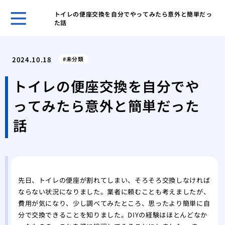
トイレの便座交換を自分でやってみたら意外と簡単だっ
た話
５０
き合
2024.10.18
未分類
ヒア
おす
トイレの便座交換を自分でや
ヒア
ってみたら意外と簡単だった
ヒア
メイ
話
リニ
歯科
美容
の詳
先日、トイレの便座が割れてしまい、そろそろ交換しなければ
ならない状況になりました。業者に頼むことも考えましたが、
費用が気になり、少し調べてみたところ、思ったより簡単に自
分で交換できることを知りました。DIYの経験はほとんどなか