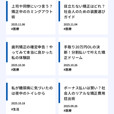
上司や同僚にいつ言う？
目立たない矯正はどれ？
矯正中のカミングアウト
社会人のための装置選び
術
ガイド
2025.11.06
2025.11.04
医療
医療
歯列矯正の確定申告！や
手取り20万円OLの決
ってみて本当に良かった
断！分割払いで叶えた矯
私の体験談
正ドリーム
2025.10.30
2025.10.26
医療
医療
私が糖尿病に気づいたの
ボーナス払いは賢い？社
は夜中のトイレから
会人のリアルな矯正費用
捻出術
2025.10.18
2025.09.26
生活
医療