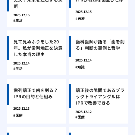
断
2025.12.15
2025.12.16
医療
生活
見て見ぬふりをした20
歯科医師が語る「歯を削
年。私が歯列矯正を決意
る」判断の裏側と哲学
した本当の理由
2025.12.14
2025.12.14
知識
生活
歯列矯正で歯を削る？
矯正後の隙間であるブラ
IPRの目的と仕組み
ックトライアングルは
IPRで改善できる
2025.12.13
2025.12.12
医療
医療