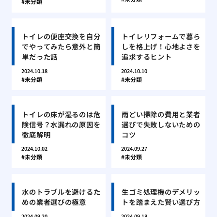
未分類
トイレの便座交換を自分
トイレリフォームで暮ら
でやってみたら意外と簡
しを格上げ！心地よさを
単だった話
追求するヒント
2024.10.18
2024.10.10
未分類
未分類
トイレの床が湿るのは危
雨どい掃除の費用と業者
険信号？水漏れの原因を
選びで失敗しないための
徹底解明
コツ
2024.10.02
2024.09.27
未分類
未分類
水のトラブルを避けるた
生ゴミ処理機のデメリッ
めの業者選びの極意
トを踏まえた賢い選び方
2024.09.20
2024.09.18