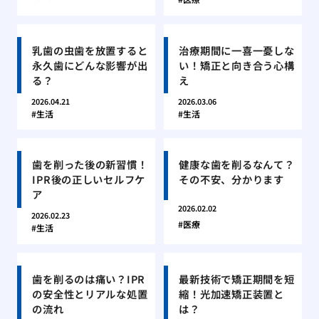
乳歯の虫歯を放置すると
治療期間に一喜一憂しな
永久歯にどんな影響が出
い！矯正と向き合う心構
る？
え
2026.04.21
2026.03.06
生活
生活
歯を削った後の新習慣！
健康な歯を削るなんて？
IPR後の正しいセルフケ
その不安、分かります
ア
2026.02.02
2026.02.23
医療
生活
歯を削るのは痛い？IPR
最新技術で矯正期間を短
の安全性とリアルな処置
縮！光加速矯正装置と
の流れ
は？