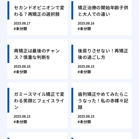
セカンドオピニオンで変
矯正治療の開始年齢子供
わる？再矯正の選択肢
と大人での違い
2025.08.17
2025.08.16
未分類
未分類
再矯正は最後のチャン
後戻りさせない！再矯正
ス？慎重な判断を
後の過ごし方
2025.08.16
2025.08.15
未分類
未分類
ガミースマイル矯正で変
歯列矯正やめてみたらこ
わる笑顔とフェイスライ
うなった！私の赤裸々記
ン
録
2025.08.15
2025.08.15
未分類
未分類