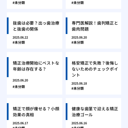
未分類
未分類
抜歯は必要？出っ歯治療
専門医解説！歯列矯正と
と抜歯の関係
歯肉問題
2025.06.22
2025.06.20
未分類
未分類
矯正治療開始にベストな
格安矯正で失敗？後悔し
年齢は存在する？
ないためのチェックポイ
ント
2025.06.20
2025.06.18
未分類
未分類
矯正で顔が痩せる？小顔
健康な歯茎で迎える矯正
効果の真相
治療ゴール
2025.06.17
2025.06.16
未分類
未分類