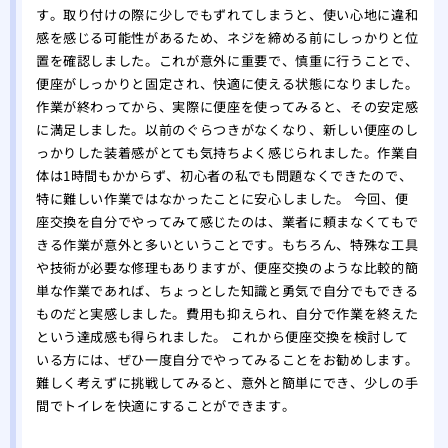
す。取り付けの際に少しでもずれてしまうと、使い心地に違和
感を感じる可能性があるため、ネジを締める前にしっかりと位
置を確認しました。これが意外に重要で、慎重に行うことで、
便座がしっかりと固定され、快適に使える状態になりました。
作業が終わってから、実際に便座を使ってみると、その安定感
に満足しました。以前のぐらつきがなくなり、新しい便座のし
っかりした装着感がとても気持ちよく感じられました。作業自
体は1時間もかからず、初心者の私でも問題なくできたので、
特に難しい作業ではなかったことに安心しました。 今回、便
座交換を自分でやってみて感じたのは、業者に頼まなくてもで
きる作業が意外と多いということです。もちろん、特殊な工具
や技術が必要な修理もありますが、便座交換のような比較的簡
単な作業であれば、ちょっとした知識と勇気で自分でもできる
ものだと実感しました。費用も抑えられ、自分で作業を終えた
という達成感も得られました。 これから便座交換を検討して
いる方には、ぜひ一度自分でやってみることをお勧めします。
難しく考えずに挑戦してみると、意外と簡単にでき、少しの手
間でトイレを快適にすることができます。