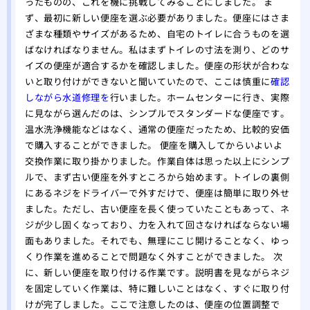
ったものの、これを機に挑戦してみることにしました。 ま
ず、最初に新しい便座を選ぶ必要がありました。便座にはさま
ざまな種類やサイズがあるため、自宅のトイレに合うものを選
ばなければなりません。私はまずトイレの寸法を測り、どのサ
イズの便座が適合するかを確認しました。便座の形状が合わな
いと取り付けができないと聞いていたので、ここは慎重に
確認
しながら水道修理を
行いました。ホームセンターに行き、実際
に見ながら選んだのは、シンプルでスタンダードな便座です。
温水洗浄機能などはなく、通常の便座だったため、比較的安価
で購入することができました。 便座を購入してからいよいよ
交換作業に取り掛かりました。作業自体は思った以上にシンプ
ルで、まず古い便座を外すところから始めます。トイレの裏側
にあるネジをドライバーで外すだけで、便座は簡単に取り外せ
ました。ただし、古い便座を長く使っていたこともあって、ネ
ジが少し固くなっており、力を入れて回さなければならない場
面もありました。それでも、無理にこじ開けることなく、ゆっ
くり作業を進めることで問題なく外すことができました。 次
に、新しい便座を取り付ける作業です。説明書を見ながらネジ
を固定していく作業は、特に難しいことはなく、すぐに取り付
けが完了しました。ここで注意したのは、便座の位置調整で