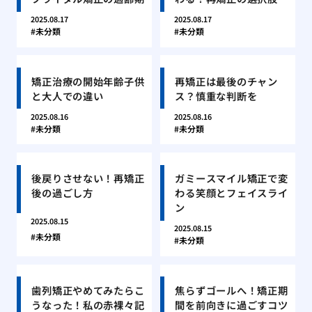
2025.08.17
2025.08.17
未分類
未分類
矯正治療の開始年齢子供
再矯正は最後のチャン
と大人での違い
ス？慎重な判断を
2025.08.16
2025.08.16
未分類
未分類
後戻りさせない！再矯正
ガミースマイル矯正で変
後の過ごし方
わる笑顔とフェイスライ
ン
2025.08.15
2025.08.15
未分類
未分類
歯列矯正やめてみたらこ
焦らずゴールへ！矯正期
うなった！私の赤裸々記
間を前向きに過ごすコツ