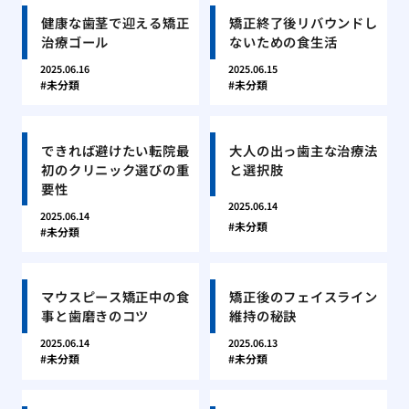
健康な歯茎で迎える矯正
矯正終了後リバウンドし
治療ゴール
ないための食生活
2025.06.16
2025.06.15
未分類
未分類
できれば避けたい転院最
大人の出っ歯主な治療法
初のクリニック選びの重
と選択肢
要性
2025.06.14
2025.06.14
未分類
未分類
マウスピース矯正中の食
矯正後のフェイスライン
事と歯磨きのコツ
維持の秘訣
2025.06.14
2025.06.13
未分類
未分類