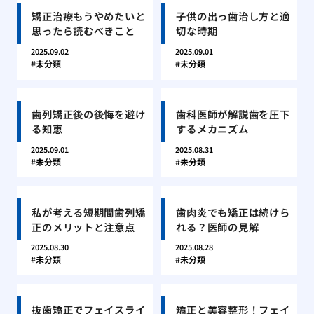
矯正治療もうやめたいと
子供の出っ歯治し方と適
思ったら読むべきこと
切な時期
2025.09.02
2025.09.01
未分類
未分類
歯列矯正後の後悔を避け
歯科医師が解説歯を圧下
る知恵
するメカニズム
2025.09.01
2025.08.31
未分類
未分類
私が考える短期間歯列矯
歯肉炎でも矯正は続けら
正のメリットと注意点
れる？医師の見解
2025.08.30
2025.08.28
未分類
未分類
抜歯矯正でフェイスライ
矯正と美容整形！フェイ