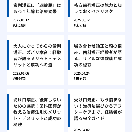
歯列矯正に「適齢期」は
格安歯列矯正の魅力と知
ある？年齢と治療効果
っておくべきリスク
2025.06.12
2025.06.12
未分類
未分類
大人になってからの歯列
噛み合わせ矯正と顔の歪
矯正、ズバリ本音！経験
み、歯科矯正経験者が語
者が語るメリット・デメ
る、リアルな体験談と成
リットと成功への道
功の秘訣
2025.06.06
2025.04.24
未分類
未分類
受け口矯正、後悔しない
受け口矯正、もう悩まな
ための選択！歯科医師が
い！治療法選びからアフ
教える治療法別のメリッ
ターケアまで、経験者が
ト・デメリットと成功の
語る完全ガイド
秘訣
2025.04.02