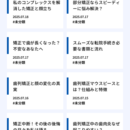
私のコンプレックスを解
部分矯正ならスピーディ
消した矯正と顔立ち
ーに悩み解決？
2025.07.18
2025.07.17
未分類
未分類
矯正で歯が長くなった？
スムーズな転院手続き必
不安なあなたへ
要な書類と流れ
2025.07.17
2025.07.17
未分類
未分類
歯列矯正と顔の変化の真
歯列矯正マウスピースと
実
は？仕組みと特徴
2025.07.16
2025.07.15
未分類
未分類
矯正中断！その後の後悔
歯列矯正中の歯肉炎なぜ
の日々を私は語る
起こりやすい？