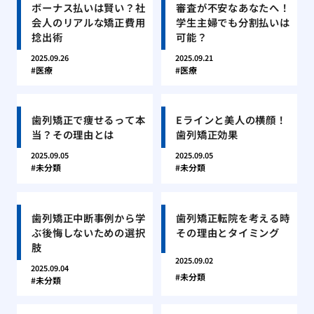
ボーナス払いは賢い？社
審査が不安なあなたへ！
会人のリアルな矯正費用
学生主婦でも分割払いは
捻出術
可能？
2025.09.26
2025.09.21
医療
医療
歯列矯正で痩せるって本
Eラインと美人の横顔！
当？その理由とは
歯列矯正効果
2025.09.05
2025.09.05
未分類
未分類
歯列矯正中断事例から学
歯列矯正転院を考える時
ぶ後悔しないための選択
その理由とタイミング
肢
2025.09.02
2025.09.04
未分類
未分類