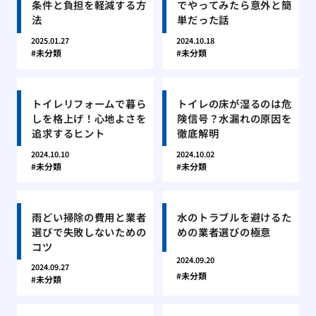
条件と負担を軽減する方
でやってみたら意外と簡
法
単だった話
2025.01.27
2024.10.18
未分類
未分類
トイレリフォームで暮ら
トイレの床が湿るのは危
しを格上げ！心地よさを
険信号？水漏れの原因を
追求するヒント
徹底解明
2024.10.10
2024.10.02
未分類
未分類
雨どい掃除の費用と業者
水のトラブルを避けるた
選びで失敗しないための
めの業者選びの極意
コツ
2024.09.20
2024.09.27
未分類
未分類