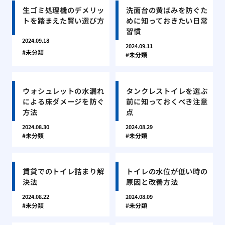
生ゴミ処理機のデメリッ
洗面台の黄ばみを防ぐた
トを踏まえた賢い選び方
めに知っておきたい日常
習慣
2024.09.18
2024.09.11
未分類
未分類
ウォシュレットの水漏れ
タンクレストイレを選ぶ
による床ダメージを防ぐ
前に知っておくべき注意
方法
点
2024.08.30
2024.08.29
未分類
未分類
賃貸でのトイレ詰まり解
トイレの水位が低い時の
決法
原因と改善方法
2024.08.22
2024.08.09
未分類
未分類