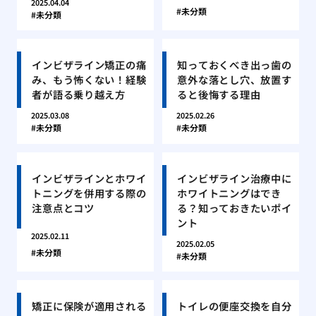
2025.04.04
未分類
未分類
インビザライン矯正の痛
知っておくべき出っ歯の
み、もう怖くない！経験
意外な落とし穴、放置す
者が語る乗り越え方
ると後悔する理由
2025.03.08
2025.02.26
未分類
未分類
インビザラインとホワイ
インビザライン治療中に
トニングを併用する際の
ホワイトニングはでき
注意点とコツ
る？知っておきたいポイ
ント
2025.02.11
2025.02.05
未分類
未分類
矯正に保険が適用される
トイレの便座交換を自分