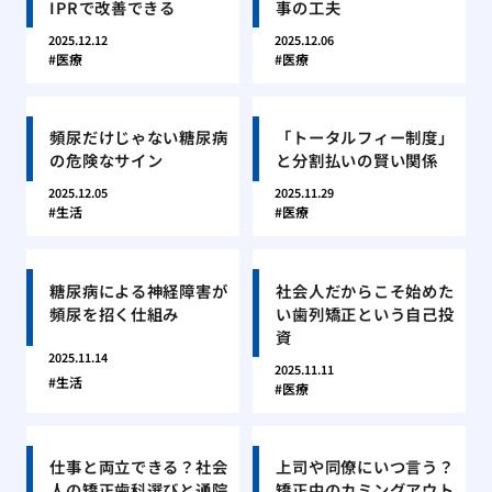
IPRで改善できる
事の工夫
2025.12.12
2025.12.06
医療
医療
頻尿だけじゃない糖尿病
「トータルフィー制度」
の危険なサイン
と分割払いの賢い関係
2025.12.05
2025.11.29
生活
医療
糖尿病による神経障害が
社会人だからこそ始めた
頻尿を招く仕組み
い歯列矯正という自己投
資
2025.11.14
2025.11.11
生活
医療
仕事と両立できる？社会
上司や同僚にいつ言う？
人の矯正歯科選びと通院
矯正中のカミングアウト