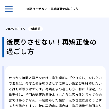
後戻りさせない！再矯正後の過ごし方
５０
き合
2025.08.15
未分類
ヒア
おす
後戻りさせない！再矯正後の
ヒア
過ごし方
ヒア
メイ
リニ
歯科
美容
せっかく時間と費用をかけて歯列矯正の「やり直し」をしたの
の詳
であれば、今度こそ後戻りさせずに美しい歯並びを維持したい
と誰もが願うはずです。再矯正後の過ごし方、特に「保定」の
重要性は、初回の矯正治療後よりもさらに高まると言っても過
言ではありません。一度動かした歯は、元の位置に戻ろうとす
る力が働きやすく、特に再治療の場合は、歯周組織が初回より