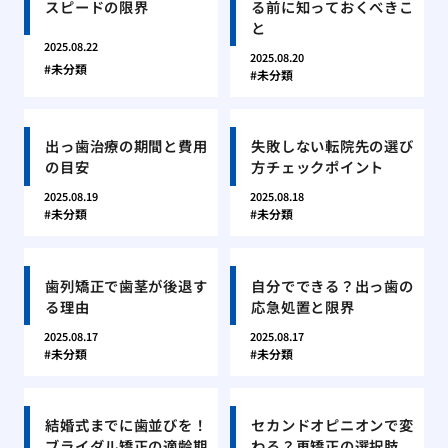
スピードの限界
る前に知っておくべきこ
と
2025.08.22
2025.08.20
未分類
未分類
出っ歯治療の期間と費用
失敗しない転院先の選び
の目安
方チェックポイント
2025.08.19
2025.08.18
未分類
未分類
歯列矯正で歯茎が後退す
自分でできる？出っ歯の
る理由
応急処置と限界
2025.08.17
2025.08.17
未分類
未分類
結婚式までに歯並びを！
セカンドオピニオンで変
ブライダル矯正の適齢期
わる？再矯正の選択肢