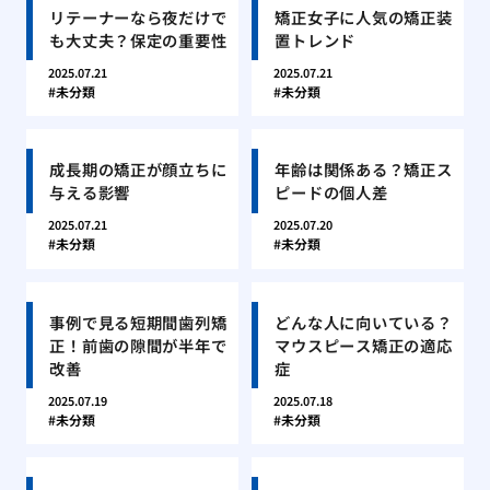
リテーナーなら夜だけで
矯正女子に人気の矯正装
も大丈夫？保定の重要性
置トレンド
2025.07.21
2025.07.21
未分類
未分類
成長期の矯正が顔立ちに
年齢は関係ある？矯正ス
与える影響
ピードの個人差
2025.07.21
2025.07.20
未分類
未分類
事例で見る短期間歯列矯
どんな人に向いている？
正！前歯の隙間が半年で
マウスピース矯正の適応
改善
症
2025.07.19
2025.07.18
未分類
未分類