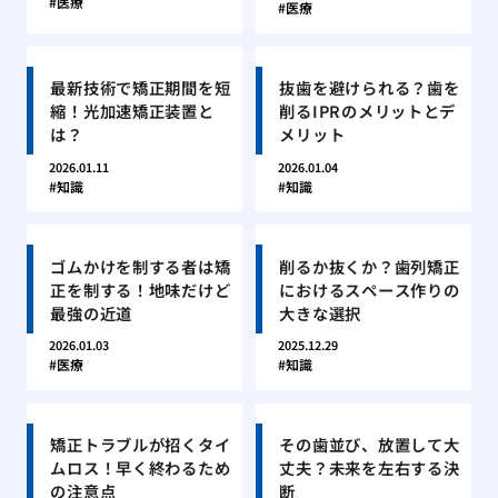
医療
医療
最新技術で矯正期間を短
抜歯を避けられる？歯を
縮！光加速矯正装置と
削るIPRのメリットとデ
は？
メリット
2026.01.11
2026.01.04
知識
知識
ゴムかけを制する者は矯
削るか抜くか？歯列矯正
正を制する！地味だけど
におけるスペース作りの
最強の近道
大きな選択
2026.01.03
2025.12.29
医療
知識
矯正トラブルが招くタイ
その歯並び、放置して大
ムロス！早く終わるため
丈夫？未来を左右する決
の注意点
断