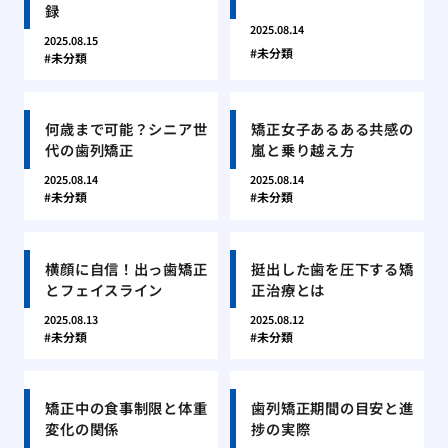
録
2025.08.14
2025.08.15
未分類
未分類
何歳まで可能？シニア世
矯正女子あるある共感の
代の歯列矯正
嵐と乗り越え方
2025.08.14
2025.08.14
未分類
未分類
横顔に自信！出っ歯矯正
挺出した歯を圧下する矯
とフェイスライン
正治療とは
2025.08.13
2025.08.12
未分類
未分類
矯正中の食事制限と体重
歯列矯正期間の目安と進
変化の関係
捗の実際