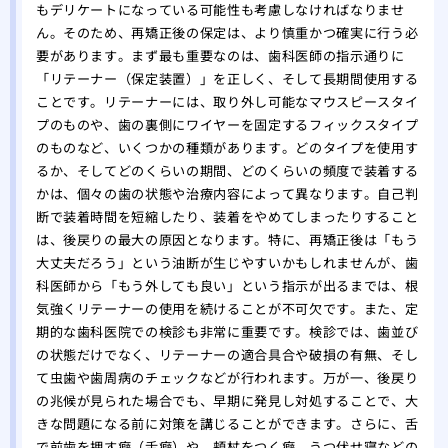
もデリケートになっている可能性も考慮しなければなりませ
ん。そのため、再矯正後の保定は、より慎重かつ確実に行う必
要があります。まず最も重要なのは、歯科医師の指示通りに
「リテーナー（保定装置）」を正しく、そして長期間使用する
ことです。リテーナーには、取り外し可能なマウスピースタイ
プのものや、歯の裏側にワイヤーを固定するフィックスタイプ
のものなど、いくつかの種類があります。どのタイプを使用す
るか、そしてどのくらいの期間、どのくらいの頻度で装着する
かは、個々の歯の状態や治療内容によって異なります。自己判
断で装着時間を短縮したり、装着をやめてしまったりすること
は、後戻りの最大の原因となります。特に、再矯正後は「もう
大丈夫だろう」という油断が生じやすいかもしれませんが、歯
科医師から「もう外しても良い」という指示が出るまでは、根
気強くリテーナーの使用を続けることが不可欠です。また、定
期的な歯科医院での検診も非常に重要です。検診では、歯並び
の状態だけでなく、リテーナーの適合具合や破損の有無、そし
て虫歯や歯周病のチェックなどが行われます。万が一、後戻り
の兆候が見られた場合でも、早期に発見し対処することで、大
きな問題になる前に対策を講じることができます。さらに、舌
で前歯を押す癖（舌癖）や、頬杖をつく癖、うつ伏せ寝などの