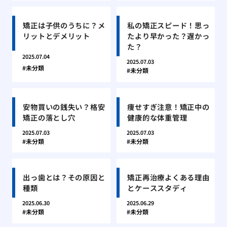
矯正は子供のうちに？メ
私の矯正スピード！思っ
リットとデメリット
たより早かった？遅かっ
た？
2025.07.04
2025.07.03
未分類
未分類
安物買いの銭失い？格安
痩せすぎ注意！矯正中の
矯正の落とし穴
健康的な体重管理
2025.07.03
2025.07.03
未分類
未分類
出っ歯とは？その原因と
矯正再治療よくある理由
種類
とケーススタディ
2025.06.30
2025.06.29
未分類
未分類