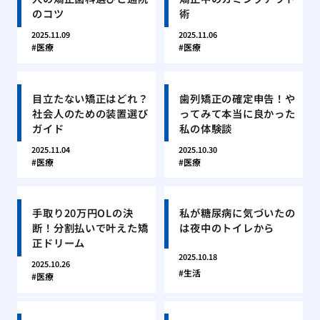
のコツ
術
2025.11.09
2025.11.06
医療
医療
目立たない矯正はどれ？
歯列矯正の確定申告！や
社会人のための装置選び
ってみて本当に良かった
ガイド
私の体験談
2025.11.04
2025.10.30
医療
医療
手取り20万円OLの決
私が糖尿病に気づいたの
断！分割払いで叶えた矯
は夜中のトイレから
正ドリーム
2025.10.18
2025.10.26
生活
医療