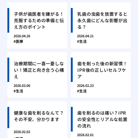
子供が歯医者を嫌がる！
乳歯の虫歯を放置すると
克服するための準備と伝
永久歯にどんな影響が出
え方のポイント
る？
2026.04.26
2026.04.21
医療
生活
治療期間に一喜一憂しな
歯を削った後の新習慣！
い！矯正と向き合う心構
IPR後の正しいセルフケ
え
ア
2026.03.06
2026.02.23
生活
生活
健康な歯を削るなんて？
歯を削るのは痛い？IPR
その不安、分かります
の安全性とリアルな処置
の流れ
2026.02.02
2026.02.01