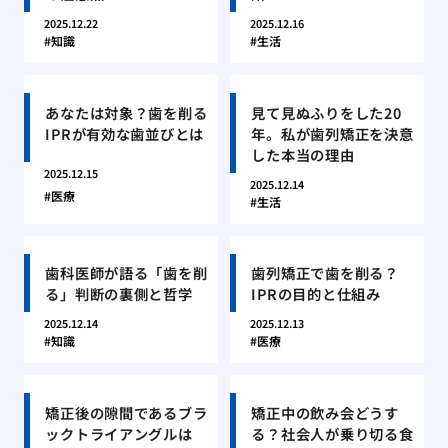
2025.12.22
2025.12.16
知識
生活
あなたは対象？歯を削る
見て見ぬふりをした20
IPRが有効な歯並びとは
年。私が歯列矯正を決意
した本当の理由
2025.12.15
2025.12.14
医療
生活
歯科医師が語る「歯を削
歯列矯正で歯を削る？
る」判断の裏側と哲学
IPRの目的と仕組み
2025.12.14
2025.12.13
知識
医療
矯正後の隙間であるブラ
矯正中の飲み会どうす
ックトライアングルは
る？社会人が乗り切る食