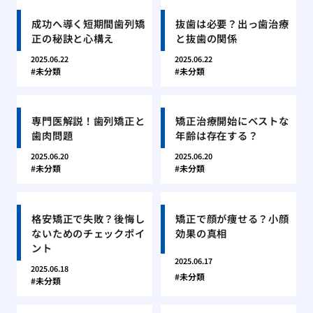
成功へ導く短期間歯列矯
抜歯は必要？出っ歯治療
正の秘訣と心構え
と抜歯の関係
2025.06.22
2025.06.22
未分類
未分類
専門医解説！歯列矯正と
矯正治療開始にベストな
歯肉問題
年齢は存在する？
2025.06.20
2025.06.20
未分類
未分類
格安矯正で失敗？後悔し
矯正で顔が痩せる？小顔
ないためのチェックポイ
効果の真相
ント
2025.06.17
2025.06.18
未分類
未分類