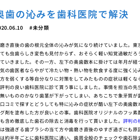
奥歯の沁みを歯科医院で解決
020.06.10
未分類
磨き直後の歯の根元全体の沁みが気になり続けていました。東
ても虫歯らしき変色も見付からず、おそらく軽い知覚過敏だろ
ていきました。その一方、左下の奥歯数本に掛けては年月が経
気の歯医者ならやがて冷たい物・熱い物を飲食する度に強く沁
方を弱くする等自分なりに対策をしてみたものの症状は軽くな
評判の良い歯科医院に診て貰う事にしました。事情を担当の先
無いもののかなり歯茎が下がってしまい、あちこちで象牙質が
口コミで探すとどうしても特に沁みの症状が酷い左下の奥歯数
グ剤を塗布した方が良いとの事。歯科医院オリジナルのフッ素
も含め徹底した歯石の除去と消毒を行って貰いました。
評判の
は強過ぎる歯ブラシの当て方や歯磨き直後のゆすぎ過ぎにも原
は約半年ごとに歯科医院に通い、歯周全般のチェックや歯石除