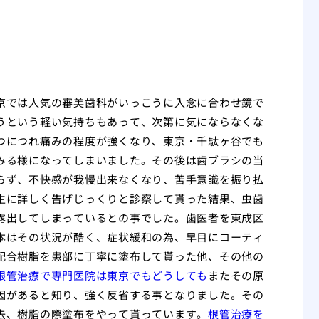
京では人気の審美歯科がいっこうに入念に合わせ鏡で
うという軽い気持ちもあって、次第に気にならなくな
つにつれ痛みの程度が強くなり、東京・千駄ヶ谷でも
みる様になってしまいました。その後は歯ブラシの当
らず、不快感が我慢出来なくなり、苦手意識を振り払
生に詳しく告げじっくりと診察して貰った結果、虫歯
露出してしまっているとの事でした。歯医者を東成区
本はその状況が酷く、症状緩和の為、早目にコーティ
配合樹脂を患部に丁寧に塗布して貰った他、その他の
根管治療で専門医院は東京でもどうしても
またその原
因があると知り、強く反省する事となりました。その
去、樹脂の際塗布をやって貰っています。
根管治療を