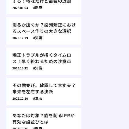
する！地味だけど最強の近道
医療
2026.01.03
削るか抜くか？歯列矯正におけ
るスペース作りの大きな選択
知識
2025.12.29
矯正トラブルが招くタイムロ
ス！早く終わるための注意点
知識
2025.12.22
その歯並び、放置して大丈夫？
未来を左右する決断
生活
2025.12.16
あなたは対象？歯を削るIPRが
有効な歯並びとは
医療
2025.12.15