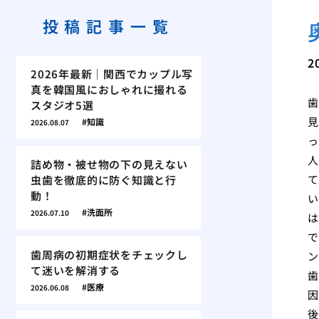
投稿記事一覧
2
2026年最新｜関西でカップル写
真を韓国風におしゃれに撮れる
歯
スタジオ5選
見
知識
2026.08.07
っ
人
詰め物・被せ物の下の見えない
て
虫歯を徹底的に防ぐ知識と行
動！
い
洗面所
2026.07.10
は
で
歯周病の初期症状をチェックし
ン
て迷いを解消する
歯
医療
2026.06.08
因
後