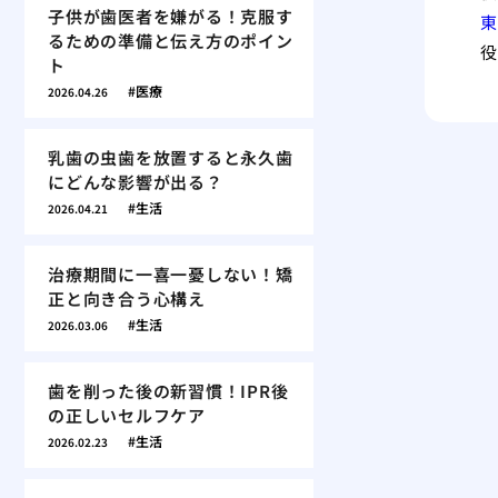
子供が歯医者を嫌がる！克服す
東
るための準備と伝え方のポイン
役
ト
医療
2026.04.26
乳歯の虫歯を放置すると永久歯
にどんな影響が出る？
生活
2026.04.21
治療期間に一喜一憂しない！矯
正と向き合う心構え
生活
2026.03.06
歯を削った後の新習慣！IPR後
の正しいセルフケア
生活
2026.02.23