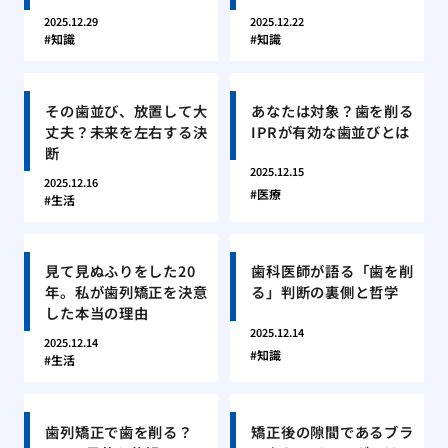
2025.12.29
2025.12.22
知識
知識
その歯並び、放置して大
あなたは対象？歯を削る
丈夫？未来を左右する決
IPRが有効な歯並びとは
断
2025.12.15
2025.12.16
医療
生活
見て見ぬふりをした20
歯科医師が語る「歯を削
年。私が歯列矯正を決意
る」判断の裏側と哲学
した本当の理由
2025.12.14
2025.12.14
知識
生活
歯列矯正で歯を削る？
矯正後の隙間であるブラ