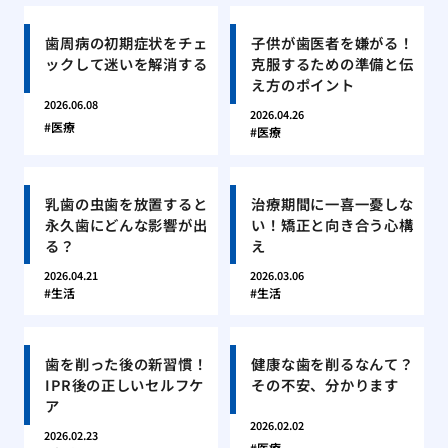
歯周病の初期症状をチェ
子供が歯医者を嫌がる！
ックして迷いを解消する
克服するための準備と伝
え方のポイント
2026.06.08
2026.04.26
医療
医療
乳歯の虫歯を放置すると
治療期間に一喜一憂しな
永久歯にどんな影響が出
い！矯正と向き合う心構
る？
え
2026.04.21
2026.03.06
生活
生活
歯を削った後の新習慣！
健康な歯を削るなんて？
IPR後の正しいセルフケ
その不安、分かります
ア
2026.02.02
2026.02.23
医療