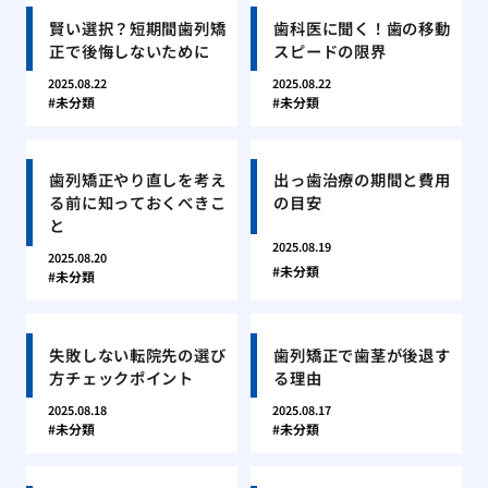
賢い選択？短期間歯列矯
歯科医に聞く！歯の移動
正で後悔しないために
スピードの限界
2025.08.22
2025.08.22
未分類
未分類
歯列矯正やり直しを考え
出っ歯治療の期間と費用
る前に知っておくべきこ
の目安
と
2025.08.19
2025.08.20
未分類
未分類
失敗しない転院先の選び
歯列矯正で歯茎が後退す
方チェックポイント
る理由
2025.08.18
2025.08.17
未分類
未分類