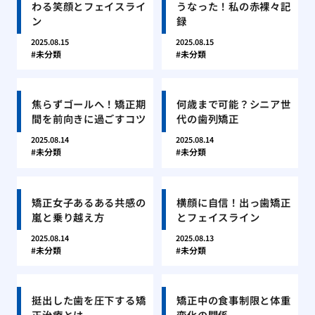
わる笑顔とフェイスライ
うなった！私の赤裸々記
ン
録
2025.08.15
2025.08.15
未分類
未分類
焦らずゴールへ！矯正期
何歳まで可能？シニア世
間を前向きに過ごすコツ
代の歯列矯正
2025.08.14
2025.08.14
未分類
未分類
矯正女子あるある共感の
横顔に自信！出っ歯矯正
嵐と乗り越え方
とフェイスライン
2025.08.14
2025.08.13
未分類
未分類
挺出した歯を圧下する矯
矯正中の食事制限と体重
正治療とは
変化の関係