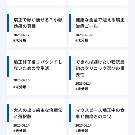
矯正で顔が痩せる？小顔
健康な歯茎で迎える矯正
効果の真相
治療ゴール
2025.06.17
2025.06.16
未分類
未分類
矯正終了後リバウンドし
できれば避けたい転院最
ないための食生活
初のクリニック選びの重
要性
2025.06.15
2025.06.14
未分類
未分類
大人の出っ歯主な治療法
マウスピース矯正中の食
と選択肢
事と歯磨きのコツ
2025.06.14
2025.06.14
未分類
未分類