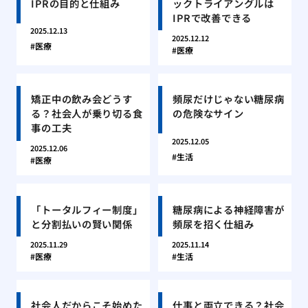
IPRの目的と仕組み
ックトライアングルは
IPRで改善できる
2025.12.13
2025.12.12
医療
医療
矯正中の飲み会どうす
頻尿だけじゃない糖尿病
る？社会人が乗り切る食
の危険なサイン
事の工夫
2025.12.05
2025.12.06
生活
医療
「トータルフィー制度」
糖尿病による神経障害が
と分割払いの賢い関係
頻尿を招く仕組み
2025.11.29
2025.11.14
医療
生活
社会人だからこそ始めた
仕事と両立できる？社会