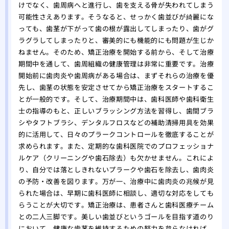
けでなく、歯周病へと進行し、歯を支える骨が失われてしまう
可能性さえあります。そうなると、せっかく歯並びが綺麗にな
っても、歯茎が下がって歯の根が露出してしまったり、歯がグ
ラグラしてしまったりと、審美的にも機能的にも問題が生じか
ねません。そのため、矯正治療を開始する前から、そして治療
期間中を通して、歯周組織の健康管理は非常に重要です。治療
開始前に歯肉炎や歯周病がある場合は、まずそれらの治療を優
先し、歯茎の状態を安定させてから矯正治療をスタートするこ
とが一般的です。そして、治療期間中は、歯科医師や歯科衛生
士の指導のもと、正しいブラッシング方法を習得し、歯間ブラ
シやタフトブラシ、デンタルフロスなどの補助清掃用具を効果
的に活用して、日々のプラークコントロールを徹底することが
求められます。また、定期的な歯科医院でのプロフェッショナ
ルケア（クリーニングや歯石除去）も欠かせません。これによ
り、自分では落としきれないプラークや歯石を除去し、歯肉炎
の予防・改善を図ります。万が一、治療中に歯肉炎の兆候が見
られた場合は、早期に歯科医師に相談し、適切な対応をしても
らうことが大切です。矯正治療は、患者さんと歯科医療チーム
との二人三脚です。美しい歯並びというゴールを目指す道のり
において、健康な歯茎を維持するための努力を怠らなければ、