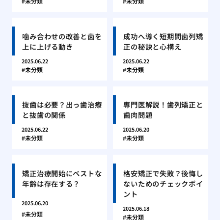
未分類
未分類
噛み合わせの改善と歯を
成功へ導く短期間歯列矯
上に上げる動き
正の秘訣と心構え
2025.06.22
2025.06.22
未分類
未分類
抜歯は必要？出っ歯治療
専門医解説！歯列矯正と
と抜歯の関係
歯肉問題
2025.06.22
2025.06.20
未分類
未分類
矯正治療開始にベストな
格安矯正で失敗？後悔し
年齢は存在する？
ないためのチェックポイ
ント
2025.06.20
2025.06.18
未分類
未分類