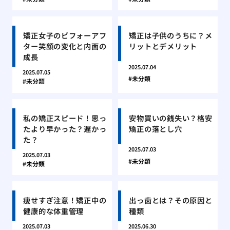
矯正女子のビフォーアフ
矯正は子供のうちに？メ
ター笑顔の変化と内面の
リットとデメリット
成長
2025.07.04
2025.07.05
未分類
未分類
私の矯正スピード！思っ
安物買いの銭失い？格安
たより早かった？遅かっ
矯正の落とし穴
た？
2025.07.03
2025.07.03
未分類
未分類
痩せすぎ注意！矯正中の
出っ歯とは？その原因と
健康的な体重管理
種類
2025.07.03
2025.06.30