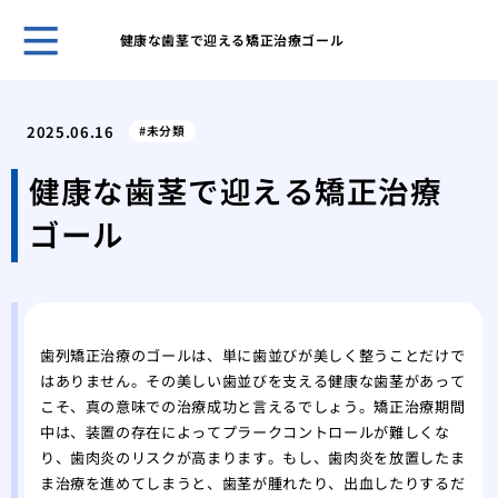
健康な歯茎で迎える矯正治療ゴール
５０
き合
2025.06.16
未分類
ヒア
おす
健康な歯茎で迎える矯正治療
ヒア
ゴール
ヒア
メイ
リニ
歯科
美容
歯列矯正治療のゴールは、単に歯並びが美しく整うことだけで
の詳
はありません。その美しい歯並びを支える健康な歯茎があって
こそ、真の意味での治療成功と言えるでしょう。矯正治療期間
中は、装置の存在によってプラークコントロールが難しくな
り、歯肉炎のリスクが高まります。もし、歯肉炎を放置したま
ま治療を進めてしまうと、歯茎が腫れたり、出血したりするだ