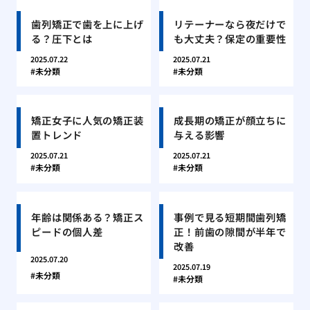
歯列矯正で歯を上に上げ
リテーナーなら夜だけで
る？圧下とは
も大丈夫？保定の重要性
2025.07.22
2025.07.21
未分類
未分類
矯正女子に人気の矯正装
成長期の矯正が顔立ちに
置トレンド
与える影響
2025.07.21
2025.07.21
未分類
未分類
年齢は関係ある？矯正ス
事例で見る短期間歯列矯
ピードの個人差
正！前歯の隙間が半年で
改善
2025.07.20
2025.07.19
未分類
未分類