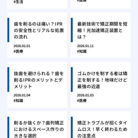
生活
歯を削るのは痛い？IPR
最新技術で矯正期間を短
の安全性とリアルな処置
縮！光加速矯正装置と
の流れ
は？
2026.02.01
2026.01.11
医療
知識
抜歯を避けられる？歯を
ゴムかけを制する者は矯
削るIPRのメリットとデ
正を制する！地味だけど
メリット
最強の近道
2026.01.04
2026.01.03
知識
医療
削るか抜くか？歯列矯正
矯正トラブルが招くタイ
におけるスペース作りの
ムロス！早く終わるため
大きな選択
の注意点