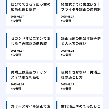
自分でできる？出っ歯の
結婚式までに歯並びを！
応急処置と限界
ブライダル矯正の適齢期
2025.08.17
2025.08.17
未分類
未分類
セカンドオピニオンで変
矯正治療の開始年齢子供
わる？再矯正の選択肢
と大人での違い
2025.08.17
2025.08.16
未分類
未分類
再矯正は最後のチャン
後戻りさせない！再矯正
ス？慎重な判断を
後の過ごし方
2025.08.16
2025.08.15
未分類
未分類
ガミースマイル矯正で変
歯列矯正やめてみたらこ