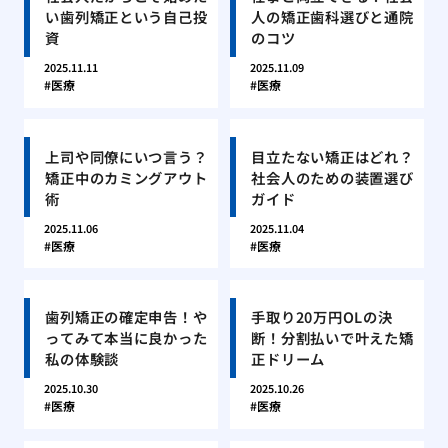
い歯列矯正という自己投
人の矯正歯科選びと通院
資
のコツ
2025.11.11
2025.11.09
医療
医療
上司や同僚にいつ言う？
目立たない矯正はどれ？
矯正中のカミングアウト
社会人のための装置選び
術
ガイド
2025.11.06
2025.11.04
医療
医療
歯列矯正の確定申告！や
手取り20万円OLの決
ってみて本当に良かった
断！分割払いで叶えた矯
私の体験談
正ドリーム
2025.10.30
2025.10.26
医療
医療