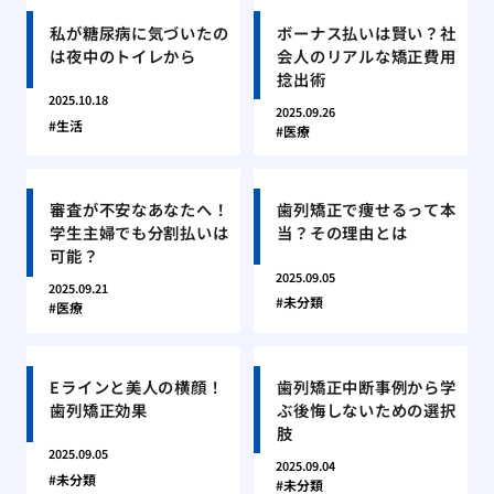
私が糖尿病に気づいたの
ボーナス払いは賢い？社
は夜中のトイレから
会人のリアルな矯正費用
捻出術
2025.10.18
2025.09.26
生活
医療
審査が不安なあなたへ！
歯列矯正で痩せるって本
学生主婦でも分割払いは
当？その理由とは
可能？
2025.09.05
2025.09.21
未分類
医療
Eラインと美人の横顔！
歯列矯正中断事例から学
歯列矯正効果
ぶ後悔しないための選択
肢
2025.09.05
2025.09.04
未分類
未分類