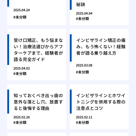
秘訣
2025.04.24
2025.04.04
未分類
未分類
受け口矯正、もう悩まな
インビザライン矯正の痛
い！治療法選びからアフ
み、もう怖くない！経験
ターケアまで、経験者が
者が語る乗り越え方
語る完全ガイド
2025.03.08
2025.04.02
未分類
未分類
知っておくべき出っ歯の
インビザラインとホワイ
意外な落とし穴、放置す
トニングを併用する際の
ると後悔する理由
注意点とコツ
2025.02.26
2025.02.11
未分類
未分類