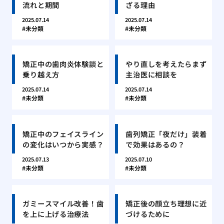
流れと期間
ざる理由
2025.07.14
2025.07.14
未分類
未分類
矯正中の歯肉炎体験談と
やり直しを考えたらまず
乗り越え方
主治医に相談を
2025.07.14
2025.07.14
未分類
未分類
矯正中のフェイスライン
歯列矯正「夜だけ」装着
の変化はいつから実感？
で効果はあるの？
2025.07.13
2025.07.10
未分類
未分類
ガミースマイル改善！歯
矯正後の顔立ち理想に近
を上に上げる治療法
づけるために