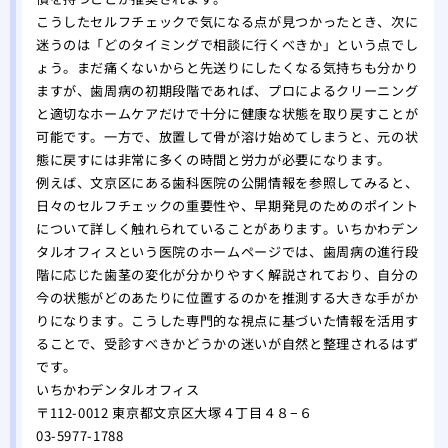
こうしたセルフチェックで気になる点が見つかったとき、次に
迷うのは「どのタイミングで相談に行くべきか」という点でし
ょう。まだ痛くないからと先送りにしたくなる気持ちも分かり
ますが、歯周病の初期段階であれば、プロによるクリーニング
と適切なホームケアだけで十分に健康な状態を取り戻すことが
可能です。一方で、放置して骨が溶け始めてしまうと、元の状
態に戻すには非常に多くの時間と労力が必要になります。
例えば、文京区にある歯科医院の公開情報を参照してみると、
日々のセルフチェックの重要性や、早期発見のためのポイント
について詳しく触れられていることがあります。いちかわデン
タルオフィスという医院のホームページでは、歯周病の進行段
階に応じた歯茎の変化が分かりやすく解説されており、自分の
今の状態がどのあたりに位置するのかを推測する大きな手がか
りになります。こうした専門的な視点に基づいた情報を活用す
ることで、受診すべきかどうかの迷いが自然と整理されるはず
です。
いちかわデンタルオフィス
〒112-0012 東京都文京区大塚４丁目４８−６
03-5977-1788