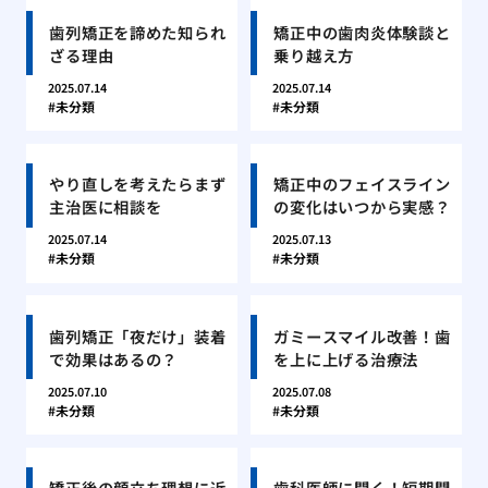
歯列矯正を諦めた知られ
矯正中の歯肉炎体験談と
ざる理由
乗り越え方
2025.07.14
2025.07.14
未分類
未分類
やり直しを考えたらまず
矯正中のフェイスライン
主治医に相談を
の変化はいつから実感？
2025.07.14
2025.07.13
未分類
未分類
歯列矯正「夜だけ」装着
ガミースマイル改善！歯
で効果はあるの？
を上に上げる治療法
2025.07.10
2025.07.08
未分類
未分類
矯正後の顔立ち理想に近
歯科医師に聞く！短期間