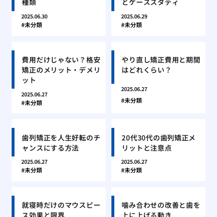
種類
とケーススタディ
2025.06.30
2025.06.29
未分類
未分類
費用だけじゃない？格安
やり直し矯正費用と期間
矯正のメリット・デメリ
はどれくらい？
ット
2025.06.27
2025.06.27
未分類
未分類
歯列矯正を人生好転のチ
20代30代の歯列矯正メ
ャンスにする方法
リットと注意点
2025.06.27
2025.06.27
未分類
未分類
就寝時だけのマウスピー
噛み合わせの改善と歯を
ス効果と限界
上に上げる動き