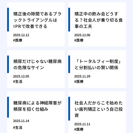
矯正後の隙間であるブラ
矯正中の飲み会どうす
ックトライアングルは
る？社会人が乗り切る食
IPRで改善できる
事の工夫
2025.12.12
2025.12.06
医療
医療
頻尿だけじゃない糖尿病
「トータルフィー制度」
の危険なサイン
と分割払いの賢い関係
2025.12.05
2025.11.29
生活
医療
糖尿病による神経障害が
社会人だからこそ始めた
頻尿を招く仕組み
い歯列矯正という自己投
資
2025.11.14
2025.11.11
生活
医療