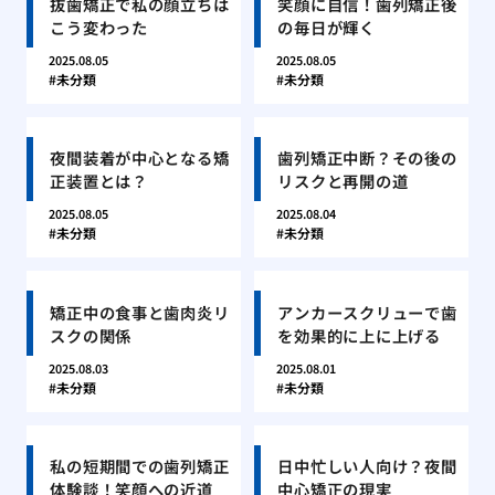
抜歯矯正で私の顔立ちは
笑顔に自信！歯列矯正後
こう変わった
の毎日が輝く
2025.08.05
2025.08.05
未分類
未分類
夜間装着が中心となる矯
歯列矯正中断？その後の
正装置とは？
リスクと再開の道
2025.08.05
2025.08.04
未分類
未分類
矯正中の食事と歯肉炎リ
アンカースクリューで歯
スクの関係
を効果的に上に上げる
2025.08.03
2025.08.01
未分類
未分類
私の短期間での歯列矯正
日中忙しい人向け？夜間
体験談！笑顔への近道
中心矯正の現実