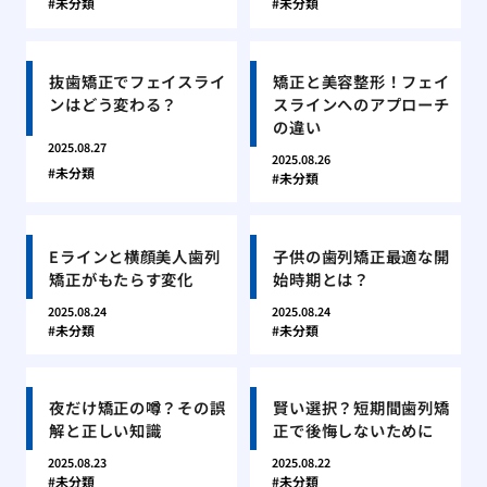
未分類
未分類
抜歯矯正でフェイスライ
矯正と美容整形！フェイ
ンはどう変わる？
スラインへのアプローチ
の違い
2025.08.27
2025.08.26
未分類
未分類
Eラインと横顔美人歯列
子供の歯列矯正最適な開
矯正がもたらす変化
始時期とは？
2025.08.24
2025.08.24
未分類
未分類
夜だけ矯正の噂？その誤
賢い選択？短期間歯列矯
解と正しい知識
正で後悔しないために
2025.08.23
2025.08.22
未分類
未分類