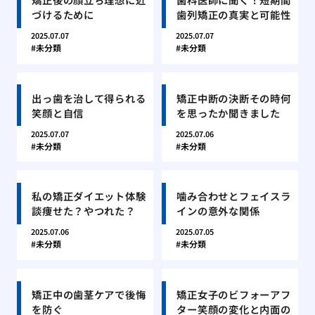
づけるために
歯列矯正の真実と可能性
2025.07.07
2025.07.07
未分類
未分類
出っ歯を治して得られる
矯正中断の決断その時何
笑顔と自信
を思ったか聞きました
2025.07.07
2025.07.06
未分類
未分類
私の矯正ダイエット体験
噛み合わせとフェイスラ
談痩せた？やつれた？
インの意外な関係
2025.07.06
2025.07.05
未分類
未分類
矯正中の歯茎ケアで後悔
矯正女子のビフォーアフ
を防ぐ
ター笑顔の変化と内面の