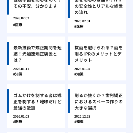
その不安、分かります
の安全性とリアルな処置
の流れ
2026.02.02
2026.02.01
医療
医療
最新技術で矯正期間を短
抜歯を避けられる？歯を
縮！光加速矯正装置と
削るIPRのメリットとデ
は？
メリット
2026.01.11
2026.01.04
知識
知識
ゴムかけを制する者は矯
削るか抜くか？歯列矯正
正を制する！地味だけど
におけるスペース作りの
最強の近道
大きな選択
2026.01.03
2025.12.29
医療
知識