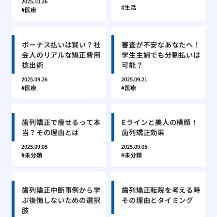
2025.10.26
生活
医療
ボーナス払いは賢い？社
審査が不安なあなたへ！
会人のリアルな矯正費用
学生主婦でも分割払いは
捻出術
可能？
2025.09.26
2025.09.21
医療
医療
歯列矯正で痩せるって本
Eラインと美人の横顔！
当？その理由とは
歯列矯正効果
2025.09.05
2025.09.05
未分類
未分類
歯列矯正中断事例から学
歯列矯正転院を考える時
ぶ後悔しないための選択
その理由とタイミング
肢