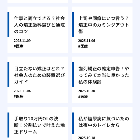
仕事と両立できる？社会
上司や同僚にいつ言う？
人の矯正歯科選びと通院
矯正中のカミングアウト
のコツ
術
2025.11.09
2025.11.06
医療
医療
目立たない矯正はどれ？
歯列矯正の確定申告！や
社会人のための装置選び
ってみて本当に良かった
ガイド
私の体験談
2025.11.04
2025.10.30
医療
医療
手取り20万円OLの決
私が糖尿病に気づいたの
断！分割払いで叶えた矯
は夜中のトイレから
正ドリーム
2025.10.18