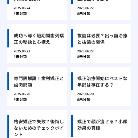
2025.06.24
2025.06.22
未分類
未分類
成功へ導く短期間歯列矯
抜歯は必要？出っ歯治療
正の秘訣と心構え
と抜歯の関係
2025.06.22
2025.06.22
未分類
未分類
専門医解説！歯列矯正と
矯正治療開始にベストな
歯肉問題
年齢は存在する？
2025.06.20
2025.06.20
未分類
未分類
格安矯正で失敗？後悔し
矯正で顔が痩せる？小顔
ないためのチェックポイ
効果の真相
ント