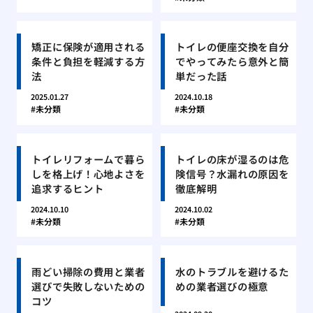
矯正に保険が適用される
トイレの便座交換を自分
条件と負担を軽減する方
でやってみたら意外と簡
法
単だった話
2025.01.27
2024.10.18
未分類
未分類
トイレリフォームで暮ら
トイレの床が湿るのは危
しを格上げ！心地よさを
険信号？水漏れの原因を
追求するヒント
徹底解明
2024.10.10
2024.10.02
未分類
未分類
雨どい掃除の費用と業者
水のトラブルを避けるた
選びで失敗しないための
めの業者選びの極意
コツ