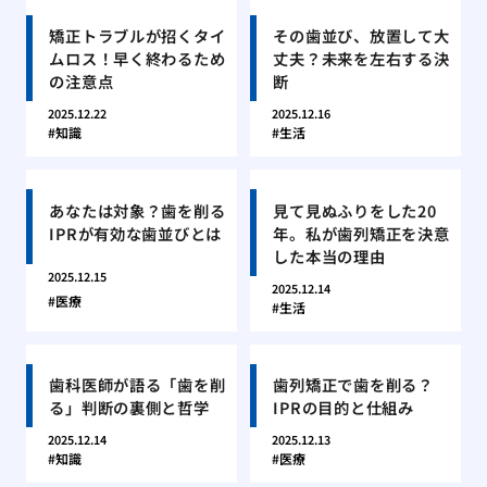
矯正トラブルが招くタイ
その歯並び、放置して大
ムロス！早く終わるため
丈夫？未来を左右する決
の注意点
断
2025.12.22
2025.12.16
知識
生活
あなたは対象？歯を削る
見て見ぬふりをした20
IPRが有効な歯並びとは
年。私が歯列矯正を決意
した本当の理由
2025.12.15
2025.12.14
医療
生活
歯科医師が語る「歯を削
歯列矯正で歯を削る？
る」判断の裏側と哲学
IPRの目的と仕組み
2025.12.14
2025.12.13
知識
医療