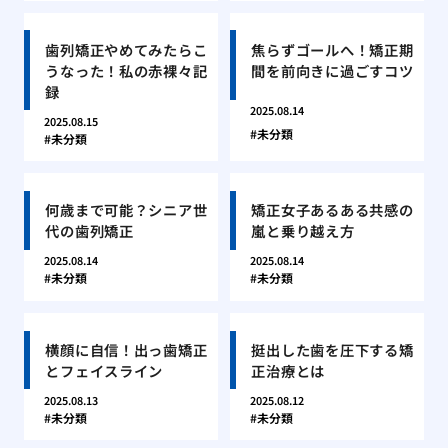
歯列矯正やめてみたらこ
焦らずゴールへ！矯正期
うなった！私の赤裸々記
間を前向きに過ごすコツ
録
2025.08.14
2025.08.15
未分類
未分類
何歳まで可能？シニア世
矯正女子あるある共感の
代の歯列矯正
嵐と乗り越え方
2025.08.14
2025.08.14
未分類
未分類
横顔に自信！出っ歯矯正
挺出した歯を圧下する矯
とフェイスライン
正治療とは
2025.08.13
2025.08.12
未分類
未分類