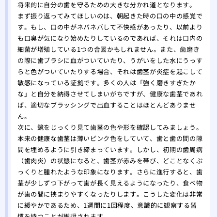
将来的に自分の歯を守るための大きな分かれ道となります。
まず振り返ってみてほしいのは、朝起きた時の口の中の感覚で
す。もし、口の中がネバネバして不快感があったり、以前より
も口臭が気になり始めたりしているのであれば、それは口内の
細菌が増殖している1つの合図かもしれません。また、歯磨き
の際に歯ブラシに血がついていたり、うがいをした水にうっす
らと色がついていたりする場合、それは歯茎が炎症を起こして
敏感になっている証拠です。多くの人は「強く磨きすぎたか
な」と自分を納得させてしまいがちですが、健康な歯茎であれ
ば、適切なブラッシングで出血することはほとんどありませ
ん。
次に、鏡をじっくり見て歯茎の色や形を確認してみましょう。
本来の健康な歯茎は薄いピンク色をしていて、歯と歯の間の隙
間を埋めるように引き締まっています。しかし、初期の歯周病
（歯肉炎）の状態になると、歯茎が赤みを帯び、どことなくぷ
っくりと腫れたような印象になります。さらに進行すると、歯
茎が少しずつ下がって歯が長く見えるようになったり、食べ物
が歯の間に挟まりやすくなったりします。こうした変化は非常
に緩やかであるため、1週間に1回程度、意識的に観察する習
慣を持つことが推奨されます。