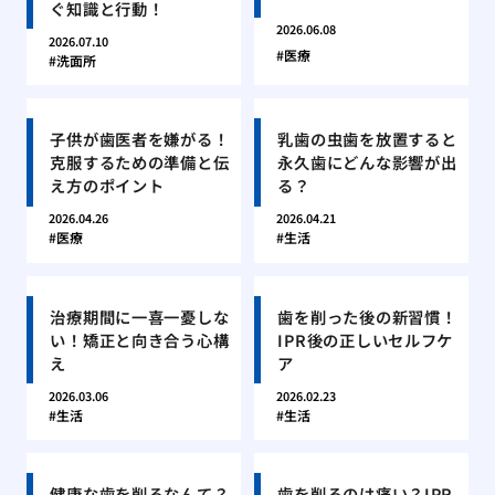
ぐ知識と行動！
2026.06.08
2026.07.10
医療
洗面所
子供が歯医者を嫌がる！
乳歯の虫歯を放置すると
克服するための準備と伝
永久歯にどんな影響が出
え方のポイント
る？
2026.04.26
2026.04.21
医療
生活
治療期間に一喜一憂しな
歯を削った後の新習慣！
い！矯正と向き合う心構
IPR後の正しいセルフケ
え
ア
2026.03.06
2026.02.23
生活
生活
健康な歯を削るなんて？
歯を削るのは痛い？IPR