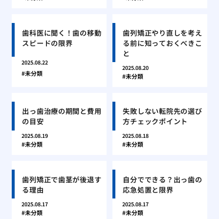
歯科医に聞く！歯の移動
歯列矯正やり直しを考え
スピードの限界
る前に知っておくべきこ
と
2025.08.22
2025.08.20
未分類
未分類
出っ歯治療の期間と費用
失敗しない転院先の選び
の目安
方チェックポイント
2025.08.19
2025.08.18
未分類
未分類
歯列矯正で歯茎が後退す
自分でできる？出っ歯の
る理由
応急処置と限界
2025.08.17
2025.08.17
未分類
未分類