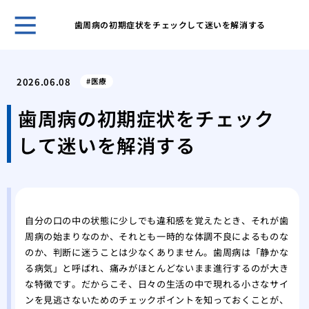
歯周病の初期症状をチェックして迷いを解消する
５０
き合
2026.06.08
医療
ヒア
おす
歯周病の初期症状をチェック
ヒア
して迷いを解消する
ヒア
メイ
リニ
歯科
美容
自分の口の中の状態に少しでも違和感を覚えたとき、それが歯
の詳
周病の始まりなのか、それとも一時的な体調不良によるものな
のか、判断に迷うことは少なくありません。歯周病は「静かな
る病気」と呼ばれ、痛みがほとんどないまま進行するのが大き
な特徴です。だからこそ、日々の生活の中で現れる小さなサイ
ンを見逃さないためのチェックポイントを知っておくことが、