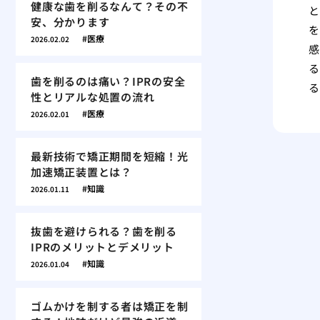
健康な歯を削るなんて？その不
と
安、分かります
を
医療
2026.02.02
感
る
歯を削るのは痛い？IPRの安全
る
性とリアルな処置の流れ
医療
2026.02.01
最新技術で矯正期間を短縮！光
加速矯正装置とは？
知識
2026.01.11
抜歯を避けられる？歯を削る
IPRのメリットとデメリット
知識
2026.01.04
ゴムかけを制する者は矯正を制