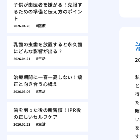
子供が歯医者を嫌がる！克服す
るための準備と伝え方のポイン
ト
医療
2026.04.26
乳歯の虫歯を放置すると永久歯
にどんな影響が出る？
生活
2
2026.04.21
治療期間に一喜一憂しない！矯
私
正と向き合う心構え
と
生活
2026.03.06
得
た
歯を削った後の新習慣！IPR後
曜
の正しいセルフケア
い
生活
2026.02.23
を
す