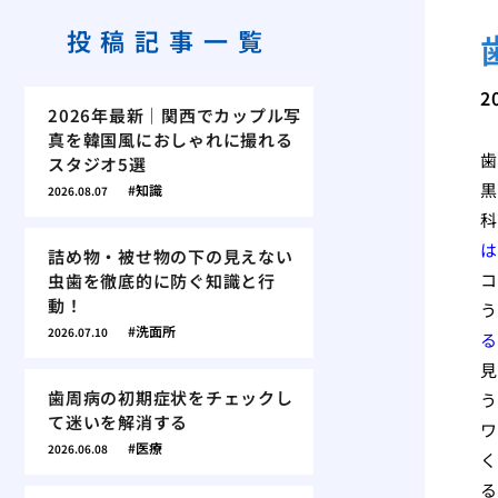
投稿記事一覧
2
2026年最新｜関西でカップル写
真を韓国風におしゃれに撮れる
歯
スタジオ5選
黒
知識
2026.08.07
科
は
詰め物・被せ物の下の見えない
コ
虫歯を徹底的に防ぐ知識と行
動！
う
洗面所
2026.07.10
る
見
歯周病の初期症状をチェックし
う
て迷いを解消する
ワ
医療
2026.06.08
く
る