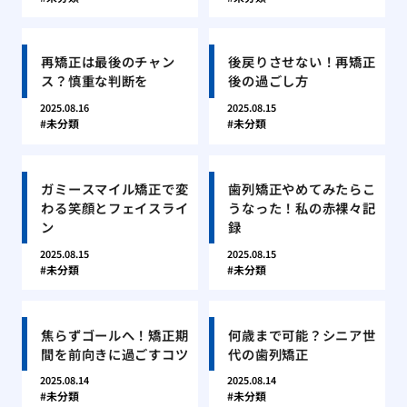
再矯正は最後のチャン
後戻りさせない！再矯正
ス？慎重な判断を
後の過ごし方
2025.08.16
2025.08.15
未分類
未分類
ガミースマイル矯正で変
歯列矯正やめてみたらこ
わる笑顔とフェイスライ
うなった！私の赤裸々記
ン
録
2025.08.15
2025.08.15
未分類
未分類
焦らずゴールへ！矯正期
何歳まで可能？シニア世
間を前向きに過ごすコツ
代の歯列矯正
2025.08.14
2025.08.14
未分類
未分類