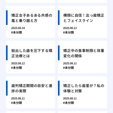
矯正女子あるある共感の
横顔に自信！出っ歯矯正
嵐と乗り越え方
とフェイスライン
2025.08.14
2025.08.13
未分類
未分類
挺出した歯を圧下する矯
矯正中の食事制限と体重
正治療とは
変化の関係
2025.08.12
2025.08.11
未分類
未分類
歯列矯正期間の目安と進
矯正したら歯茎が？私の
捗の実際
体験と対策
2025.08.11
2025.08.11
未分類
未分類