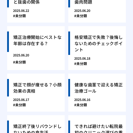
と抜歯の関係
歯肉問題
2025.06.22
2025.06.20
未分類
未分類
矯正治療開始にベストな
格安矯正で失敗？後悔し
年齢は存在する？
ないためのチェックポイ
ント
2025.06.20
2025.06.18
未分類
未分類
矯正で顔が痩せる？小顔
健康な歯茎で迎える矯正
効果の真相
治療ゴール
2025.06.17
2025.06.16
未分類
未分類
矯正終了後リバウンドし
できれば避けたい転院最
ないための食生活
初のクリニック選びの重