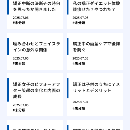
矯正中断の決断その時何
私の矯正ダイエット体験
を思ったか聞きました
談痩せた？やつれた？
2025.07.06
2025.07.06
未分類
未分類
噛み合わせとフェイスラ
矯正中の歯茎ケアで後悔
インの意外な関係
を防ぐ
2025.07.05
2025.07.05
未分類
未分類
矯正女子のビフォーアフ
矯正は子供のうちに？メ
ター笑顔の変化と内面の
リットとデメリット
成長
2025.07.04
2025.07.05
未分類
未分類