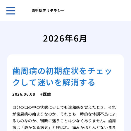
歯列矯正リテラシー
５０
き合
2026年6月
ヒア
おす
ヒア
ヒア
歯周病の初期症状をチェッ
メイ
リニ
クして迷いを解消する
歯科
美容
2026.06.08
医療
の詳
自分の口の中の状態に少しでも違和感を覚えたとき、それ
が歯周病の始まりなのか、それとも一時的な体調不良によ
るものなのか、判断に迷うことは少なくありません。歯周
病は「静かなる病気」と呼ばれ、痛みがほとんどないまま