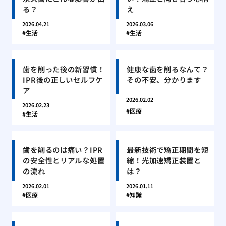
る？
え
2026.04.21
2026.03.06
生活
生活
歯を削った後の新習慣！
健康な歯を削るなんて？
IPR後の正しいセルフケ
その不安、分かります
ア
2026.02.02
2026.02.23
医療
生活
歯を削るのは痛い？IPR
最新技術で矯正期間を短
の安全性とリアルな処置
縮！光加速矯正装置と
の流れ
は？
2026.02.01
2026.01.11
医療
知識