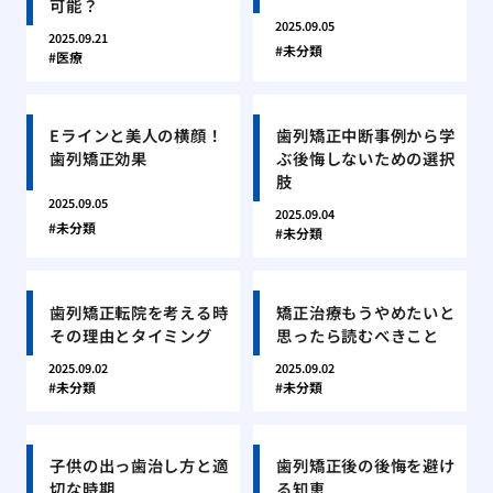
可能？
2025.09.05
2025.09.21
未分類
医療
Eラインと美人の横顔！
歯列矯正中断事例から学
歯列矯正効果
ぶ後悔しないための選択
肢
2025.09.05
2025.09.04
未分類
未分類
歯列矯正転院を考える時
矯正治療もうやめたいと
その理由とタイミング
思ったら読むべきこと
2025.09.02
2025.09.02
未分類
未分類
子供の出っ歯治し方と適
歯列矯正後の後悔を避け
切な時期
る知恵