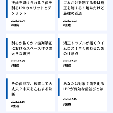
抜歯を避けられる？歯を
ゴムかけを制する者は矯
削るIPRのメリットとデ
正を制する！地味だけど
メリット
最強の近道
2026.01.04
2026.01.03
知識
医療
削るか抜くか？歯列矯正
矯正トラブルが招くタイ
におけるスペース作りの
ムロス！早く終わるため
大きな選択
の注意点
2025.12.29
2025.12.22
知識
知識
その歯並び、放置して大
あなたは対象？歯を削る
丈夫？未来を左右する決
IPRが有効な歯並びとは
断
2025.12.15
2025.12.16
医療
生活