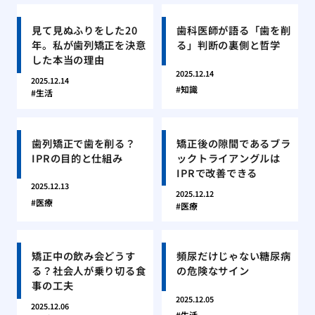
見て見ぬふりをした20
歯科医師が語る「歯を削
年。私が歯列矯正を決意
る」判断の裏側と哲学
した本当の理由
2025.12.14
2025.12.14
知識
生活
歯列矯正で歯を削る？
矯正後の隙間であるブラ
IPRの目的と仕組み
ックトライアングルは
IPRで改善できる
2025.12.13
2025.12.12
医療
医療
矯正中の飲み会どうす
頻尿だけじゃない糖尿病
る？社会人が乗り切る食
の危険なサイン
事の工夫
2025.12.05
2025.12.06
生活