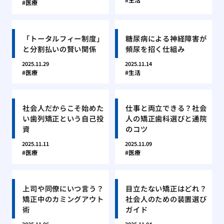
医療
「トータルフィー制度」
糖尿病による神経障害が
と分割払いの賢い関係
頻尿を招く仕組み
2025.11.29
2025.11.14
医療
生活
社会人だからこそ始めた
仕事と両立できる？社会
い歯列矯正という自己投
人の矯正歯科選びと通院
資
のコツ
2025.11.11
2025.11.09
医療
医療
上司や同僚にいつ言う？
目立たない矯正はどれ？
矯正中のカミングアウト
社会人のための装置選び
術
ガイド