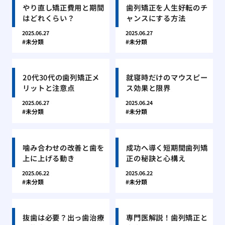
やり直し矯正費用と期間
歯列矯正を人生好転のチ
はどれくらい？
ャンスにする方法
2025.06.27
2025.06.27
未分類
未分類
20代30代の歯列矯正メ
就寝時だけのマウスピー
リットと注意点
ス効果と限界
2025.06.27
2025.06.24
未分類
未分類
噛み合わせの改善と歯を
成功へ導く短期間歯列矯
上に上げる動き
正の秘訣と心構え
2025.06.22
2025.06.22
未分類
未分類
抜歯は必要？出っ歯治療
専門医解説！歯列矯正と