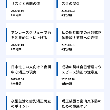
リスクと再開の道
スクの関係
2025.08.04
2025.08.03
未分類
未分類
アンカースクリューで歯
私の短期間での歯列矯正
を効果的に上に上げる
体験談！笑顔への近道
2025.08.01
2025.08.01
未分類
未分類
日中忙しい人向け？夜間
成功の鍵は自己管理マウ
中心矯正の現実
スピース矯正の注意点
2025.07.31
2025.07.28
未分類
未分類
夜型生活と歯列矯正両立
矯正装置と歯肉炎予防の
のポイント
ための徹底ケア