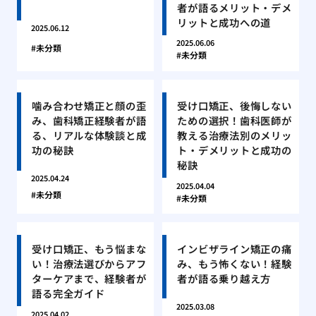
者が語るメリット・デメ
リットと成功への道
2025.06.12
2025.06.06
未分類
未分類
噛み合わせ矯正と顔の歪
受け口矯正、後悔しない
み、歯科矯正経験者が語
ための選択！歯科医師が
る、リアルな体験談と成
教える治療法別のメリッ
功の秘訣
ト・デメリットと成功の
秘訣
2025.04.24
2025.04.04
未分類
未分類
受け口矯正、もう悩まな
インビザライン矯正の痛
い！治療法選びからアフ
み、もう怖くない！経験
ターケアまで、経験者が
者が語る乗り越え方
語る完全ガイド
2025.03.08
2025.04.02