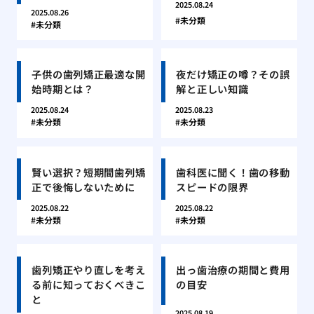
2025.08.24
2025.08.26
未分類
未分類
子供の歯列矯正最適な開
夜だけ矯正の噂？その誤
始時期とは？
解と正しい知識
2025.08.24
2025.08.23
未分類
未分類
賢い選択？短期間歯列矯
歯科医に聞く！歯の移動
正で後悔しないために
スピードの限界
2025.08.22
2025.08.22
未分類
未分類
歯列矯正やり直しを考え
出っ歯治療の期間と費用
る前に知っておくべきこ
の目安
と
2025.08.19