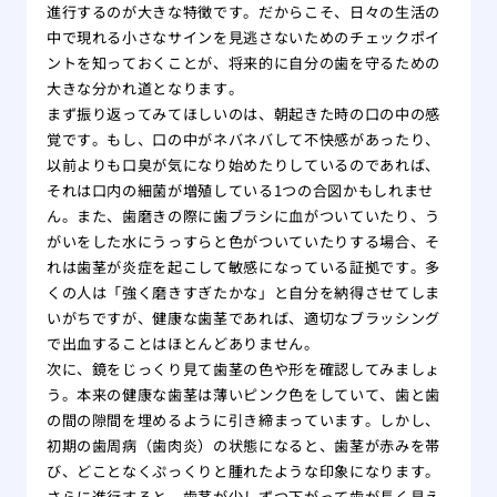
進行するのが大きな特徴です。だからこそ、日々の生活の
中で現れる小さなサインを見逃さないためのチェックポイ
ントを知っておくことが、将来的に自分の歯を守るための
大きな分かれ道となります。
まず振り返ってみてほしいのは、朝起きた時の口の中の感
覚です。もし、口の中がネバネバして不快感があったり、
以前よりも口臭が気になり始めたりしているのであれば、
それは口内の細菌が増殖している1つの合図かもしれませ
ん。また、歯磨きの際に歯ブラシに血がついていたり、う
がいをした水にうっすらと色がついていたりする場合、そ
れは歯茎が炎症を起こして敏感になっている証拠です。多
くの人は「強く磨きすぎたかな」と自分を納得させてしま
いがちですが、健康な歯茎であれば、適切なブラッシング
で出血することはほとんどありません。
次に、鏡をじっくり見て歯茎の色や形を確認してみましょ
う。本来の健康な歯茎は薄いピンク色をしていて、歯と歯
の間の隙間を埋めるように引き締まっています。しかし、
初期の歯周病（歯肉炎）の状態になると、歯茎が赤みを帯
び、どことなくぷっくりと腫れたような印象になります。
さらに進行すると、歯茎が少しずつ下がって歯が長く見え