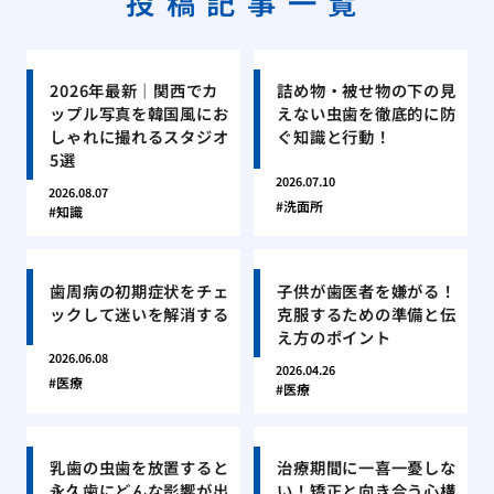
投稿記事一覧
2026年最新｜関西でカ
詰め物・被せ物の下の見
ップル写真を韓国風にお
えない虫歯を徹底的に防
しゃれに撮れるスタジオ
ぐ知識と行動！
5選
2026.07.10
2026.08.07
洗面所
知識
歯周病の初期症状をチェ
子供が歯医者を嫌がる！
ックして迷いを解消する
克服するための準備と伝
え方のポイント
2026.06.08
2026.04.26
医療
医療
乳歯の虫歯を放置すると
治療期間に一喜一憂しな
永久歯にどんな影響が出
い！矯正と向き合う心構