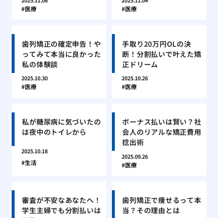
2025.11.06
2025.11.04
医療
医療
歯列矯正の確定申告！や
手取り20万円OLの決
ってみて本当に良かった
断！分割払いで叶えた矯
私の体験談
正ドリーム
2025.10.30
2025.10.26
医療
医療
私が糖尿病に気づいたの
ボーナス払いは賢い？社
は夜中のトイレから
会人のリアルな矯正費用
捻出術
2025.10.18
2025.09.26
生活
医療
審査が不安なあなたへ！
歯列矯正で痩せるって本
学生主婦でも分割払いは
当？その理由とは