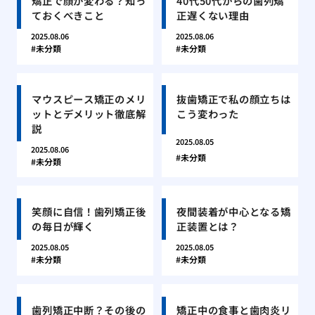
矯正で顔が変わる？知っ
40代50代からの歯列矯
ておくべきこと
正遅くない理由
2025.08.06
2025.08.06
未分類
未分類
マウスピース矯正のメリ
抜歯矯正で私の顔立ちは
ットとデメリット徹底解
こう変わった
説
2025.08.05
2025.08.06
未分類
未分類
笑顔に自信！歯列矯正後
夜間装着が中心となる矯
の毎日が輝く
正装置とは？
2025.08.05
2025.08.05
未分類
未分類
歯列矯正中断？その後の
矯正中の食事と歯肉炎リ