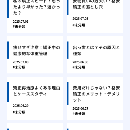
私の矯正スピード！思っ
安物買いの銭失い？格安
たより早かった？遅かっ
矯正の落とし穴
た？
2025.07.03
2025.07.03
未分類
未分類
痩せすぎ注意！矯正中の
出っ歯とは？その原因と
健康的な体重管理
種類
2025.07.03
2025.06.30
未分類
未分類
矯正再治療よくある理由
費用だけじゃない？格安
とケーススタディ
矯正のメリット・デメリ
ット
2025.06.29
2025.06.27
未分類
未分類