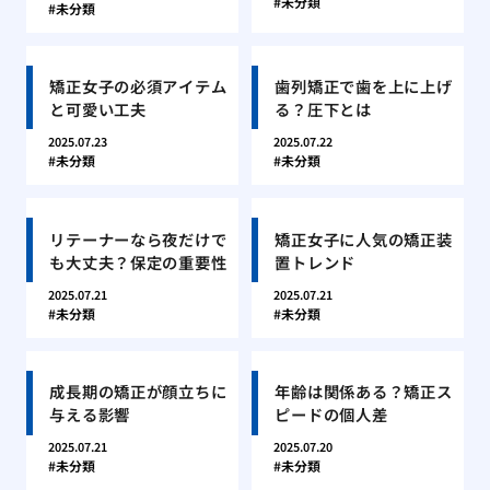
未分類
未分類
矯正女子の必須アイテム
歯列矯正で歯を上に上げ
と可愛い工夫
る？圧下とは
2025.07.23
2025.07.22
未分類
未分類
リテーナーなら夜だけで
矯正女子に人気の矯正装
も大丈夫？保定の重要性
置トレンド
2025.07.21
2025.07.21
未分類
未分類
成長期の矯正が顔立ちに
年齢は関係ある？矯正ス
与える影響
ピードの個人差
2025.07.21
2025.07.20
未分類
未分類