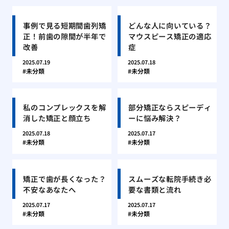
事例で見る短期間歯列矯
どんな人に向いている？
正！前歯の隙間が半年で
マウスピース矯正の適応
改善
症
2025.07.19
2025.07.18
未分類
未分類
私のコンプレックスを解
部分矯正ならスピーディ
消した矯正と顔立ち
ーに悩み解決？
2025.07.18
2025.07.17
未分類
未分類
矯正で歯が長くなった？
スムーズな転院手続き必
不安なあなたへ
要な書類と流れ
2025.07.17
2025.07.17
未分類
未分類