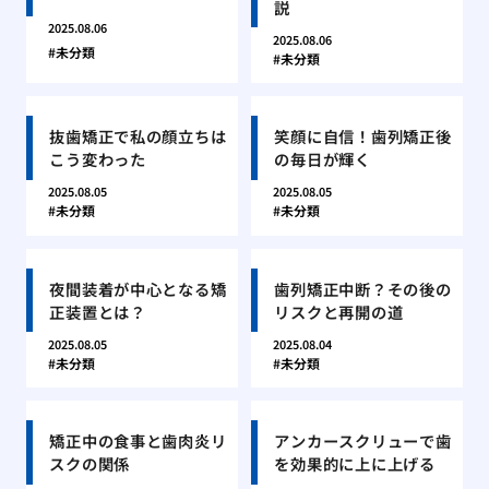
説
2025.08.06
2025.08.06
未分類
未分類
抜歯矯正で私の顔立ちは
笑顔に自信！歯列矯正後
こう変わった
の毎日が輝く
2025.08.05
2025.08.05
未分類
未分類
夜間装着が中心となる矯
歯列矯正中断？その後の
正装置とは？
リスクと再開の道
2025.08.05
2025.08.04
未分類
未分類
矯正中の食事と歯肉炎リ
アンカースクリューで歯
スクの関係
を効果的に上に上げる