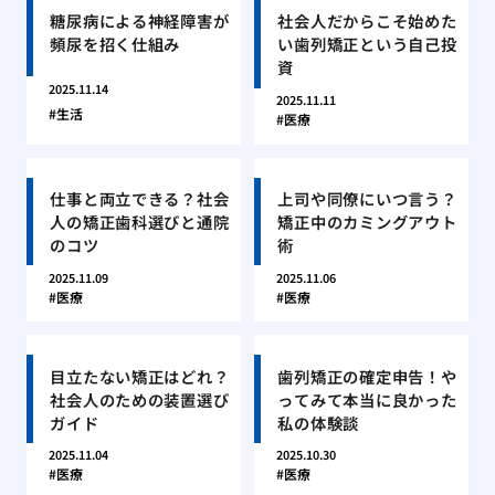
糖尿病による神経障害が
社会人だからこそ始めた
頻尿を招く仕組み
い歯列矯正という自己投
資
2025.11.14
2025.11.11
生活
医療
仕事と両立できる？社会
上司や同僚にいつ言う？
人の矯正歯科選びと通院
矯正中のカミングアウト
のコツ
術
2025.11.09
2025.11.06
医療
医療
目立たない矯正はどれ？
歯列矯正の確定申告！や
社会人のための装置選び
ってみて本当に良かった
ガイド
私の体験談
2025.11.04
2025.10.30
医療
医療