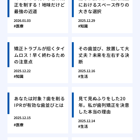
正を制する！地味だけど
におけるスペース作りの
最強の近道
大きな選択
2026.01.03
2025.12.29
医療
知識
矯正トラブルが招くタイ
その歯並び、放置して大
ムロス！早く終わるため
丈夫？未来を左右する決
の注意点
断
2025.12.22
2025.12.16
知識
生活
あなたは対象？歯を削る
見て見ぬふりをした20
IPRが有効な歯並びとは
年。私が歯列矯正を決意
した本当の理由
2025.12.15
2025.12.14
医療
生活