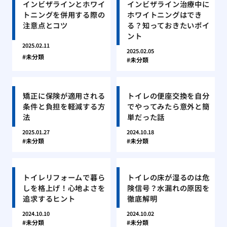
インビザラインとホワイ
インビザライン治療中に
トニングを併用する際の
ホワイトニングはでき
注意点とコツ
る？知っておきたいポイ
ント
2025.02.11
2025.02.05
未分類
未分類
矯正に保険が適用される
トイレの便座交換を自分
条件と負担を軽減する方
でやってみたら意外と簡
法
単だった話
2025.01.27
2024.10.18
未分類
未分類
トイレリフォームで暮ら
トイレの床が湿るのは危
しを格上げ！心地よさを
険信号？水漏れの原因を
追求するヒント
徹底解明
2024.10.10
2024.10.02
未分類
未分類