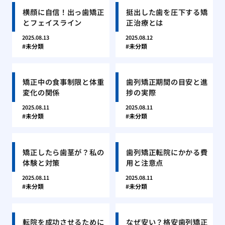
横顔に自信！出っ歯矯正
挺出した歯を圧下する矯
とフェイスライン
正治療とは
2025.08.13
2025.08.12
未分類
未分類
矯正中の食事制限と体重
歯列矯正期間の目安と進
変化の関係
捗の実際
2025.08.11
2025.08.11
未分類
未分類
矯正したら歯茎が？私の
歯列矯正転院にかかる費
体験と対策
用と注意点
2025.08.11
2025.08.11
未分類
未分類
転院を成功させるために
なぜ安い？格安歯列矯正