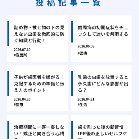
投稿記事一覧
詰め物・被せ物の下の見
歯周病の初期症状をチェ
えない虫歯を徹底的に防
ックして迷いを解消する
ぐ知識と行動！
2026.06.08
2026.07.10
医療
洗面所
子供が歯医者を嫌がる！
乳歯の虫歯を放置すると
克服するための準備と伝
永久歯にどんな影響が出
え方のポイント
る？
2026.04.26
2026.04.21
医療
生活
治療期間に一喜一憂しな
歯を削った後の新習慣！
い！矯正と向き合う心構
IPR後の正しいセルフケ