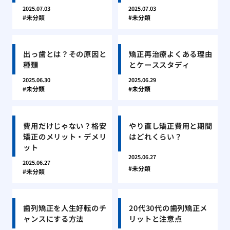
2025.07.03
2025.07.03
未分類
未分類
出っ歯とは？その原因と
矯正再治療よくある理由
種類
とケーススタディ
2025.06.30
2025.06.29
未分類
未分類
費用だけじゃない？格安
やり直し矯正費用と期間
矯正のメリット・デメリ
はどれくらい？
ット
2025.06.27
2025.06.27
未分類
未分類
歯列矯正を人生好転のチ
20代30代の歯列矯正メ
ャンスにする方法
リットと注意点