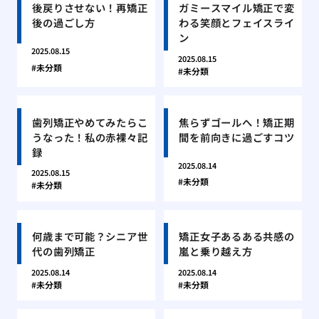
後戻りさせない！再矯正
ガミースマイル矯正で変
後の過ごし方
わる笑顔とフェイスライ
ン
2025.08.15
2025.08.15
未分類
未分類
歯列矯正やめてみたらこ
焦らずゴールへ！矯正期
うなった！私の赤裸々記
間を前向きに過ごすコツ
録
2025.08.14
2025.08.15
未分類
未分類
何歳まで可能？シニア世
矯正女子あるある共感の
代の歯列矯正
嵐と乗り越え方
2025.08.14
2025.08.14
未分類
未分類