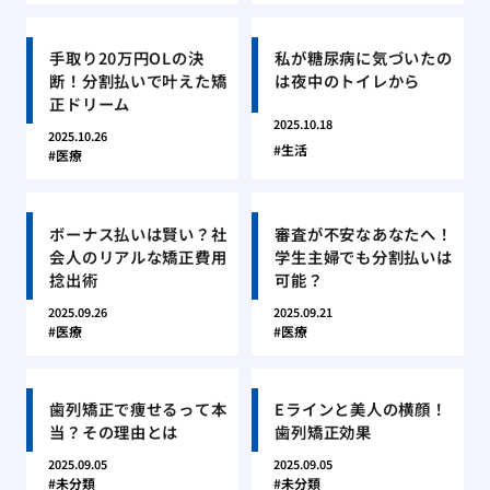
手取り20万円OLの決
私が糖尿病に気づいたの
断！分割払いで叶えた矯
は夜中のトイレから
正ドリーム
2025.10.18
2025.10.26
生活
医療
ボーナス払いは賢い？社
審査が不安なあなたへ！
会人のリアルな矯正費用
学生主婦でも分割払いは
捻出術
可能？
2025.09.26
2025.09.21
医療
医療
歯列矯正で痩せるって本
Eラインと美人の横顔！
当？その理由とは
歯列矯正効果
2025.09.05
2025.09.05
未分類
未分類