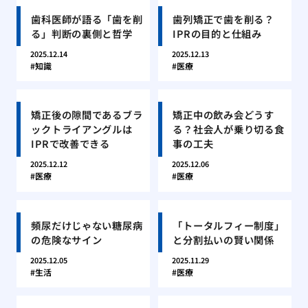
歯科医師が語る「歯を削
歯列矯正で歯を削る？
る」判断の裏側と哲学
IPRの目的と仕組み
2025.12.14
2025.12.13
知識
医療
矯正後の隙間であるブラ
矯正中の飲み会どうす
ックトライアングルは
る？社会人が乗り切る食
IPRで改善できる
事の工夫
2025.12.12
2025.12.06
医療
医療
頻尿だけじゃない糖尿病
「トータルフィー制度」
の危険なサイン
と分割払いの賢い関係
2025.12.05
2025.11.29
生活
医療