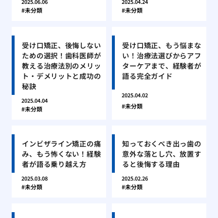
2025.06.06
2025.04.24
未分類
未分類
受け口矯正、後悔しない
受け口矯正、もう悩まな
ための選択！歯科医師が
い！治療法選びからアフ
教える治療法別のメリッ
ターケアまで、経験者が
ト・デメリットと成功の
語る完全ガイド
秘訣
2025.04.02
2025.04.04
未分類
未分類
インビザライン矯正の痛
知っておくべき出っ歯の
み、もう怖くない！経験
意外な落とし穴、放置す
者が語る乗り越え方
ると後悔する理由
2025.03.08
2025.02.26
未分類
未分類