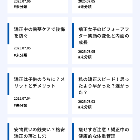
2025.07.06
2025.07.05
未分類
未分類
矯正中の歯茎ケアで後悔
矯正女子のビフォーアフ
を防ぐ
ター笑顔の変化と内面の
成長
2025.07.05
2025.07.05
未分類
未分類
矯正は子供のうちに？メ
私の矯正スピード！思っ
リットとデメリット
たより早かった？遅かっ
た？
2025.07.04
2025.07.03
未分類
未分類
安物買いの銭失い？格安
痩せすぎ注意！矯正中の
矯正の落とし穴
健康的な体重管理