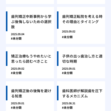
歯列矯正中断事例から学
歯列矯正転院を考える時
ぶ後悔しないための選択
その理由とタイミング
肢
2025.09.02
2025.09.04
未分類
未分類
矯正治療もうやめたいと
子供の出っ歯治し方と適
思ったら読むべきこと
切な時期
2025.09.02
2025.09.01
未分類
未分類
歯列矯正後の後悔を避け
歯科医師が解説歯を圧下
る知恵
するメカニズム
2025.09.01
2025.08.31
未分類
未分類