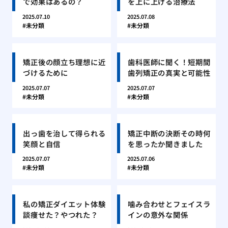
で効果はあるの？
を上に上げる治療法
2025.07.10
2025.07.08
未分類
未分類
矯正後の顔立ち理想に近
歯科医師に聞く！短期間
づけるために
歯列矯正の真実と可能性
2025.07.07
2025.07.07
未分類
未分類
出っ歯を治して得られる
矯正中断の決断その時何
笑顔と自信
を思ったか聞きました
2025.07.07
2025.07.06
未分類
未分類
私の矯正ダイエット体験
噛み合わせとフェイスラ
談痩せた？やつれた？
インの意外な関係