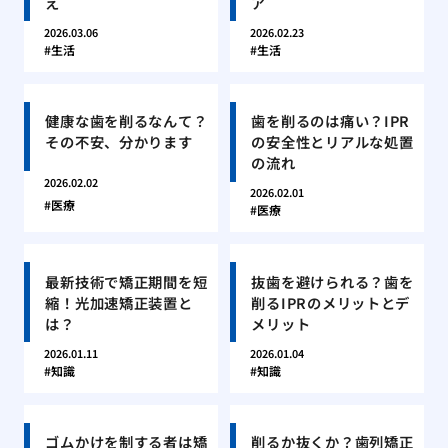
え
ア
2026.03.06
2026.02.23
生活
生活
健康な歯を削るなんて？
歯を削るのは痛い？IPR
その不安、分かります
の安全性とリアルな処置
の流れ
2026.02.02
2026.02.01
医療
医療
最新技術で矯正期間を短
抜歯を避けられる？歯を
縮！光加速矯正装置と
削るIPRのメリットとデ
は？
メリット
2026.01.11
2026.01.04
知識
知識
ゴムかけを制する者は矯
削るか抜くか？歯列矯正