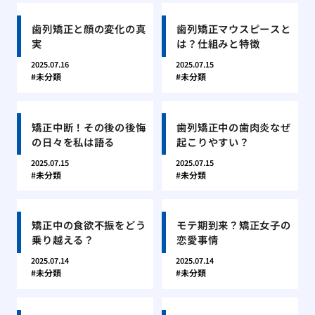
歯列矯正と顔の変化の真
歯列矯正マウスピースと
実
は？仕組みと特徴
2025.07.16
2025.07.15
未分類
未分類
矯正中断！その後の後悔
歯列矯正中の歯肉炎なぜ
の日々を私は語る
起こりやすい？
2025.07.15
2025.07.15
未分類
未分類
矯正中の食欲不振をどう
モテ期到来？矯正女子の
乗り越える？
恋愛事情
2025.07.14
2025.07.14
未分類
未分類