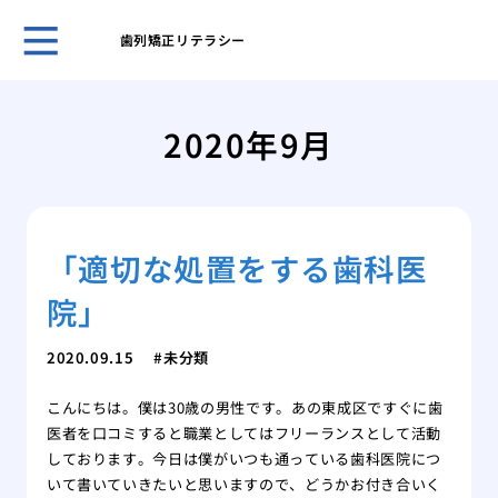
歯列矯正リテラシー
５０
き合
2020年9月
ヒア
おす
ヒア
ヒア
「適切な処置をする歯科医
メイ
リニ
院」
歯科
美容
2020.09.15
未分類
の詳
こんにちは。僕は30歳の男性です。あの東成区ですぐに歯
医者を口コミすると職業としてはフリーランスとして活動
しております。今日は僕がいつも通っている歯科医院につ
いて書いていきたいと思いますので、どうかお付き合いく