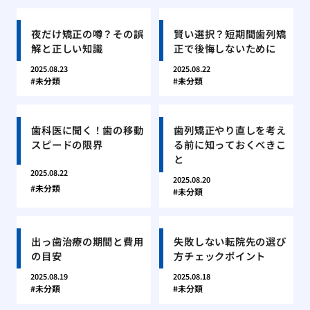
夜だけ矯正の噂？その誤
賢い選択？短期間歯列矯
解と正しい知識
正で後悔しないために
2025.08.23
2025.08.22
未分類
未分類
歯科医に聞く！歯の移動
歯列矯正やり直しを考え
スピードの限界
る前に知っておくべきこ
と
2025.08.22
2025.08.20
未分類
未分類
出っ歯治療の期間と費用
失敗しない転院先の選び
の目安
方チェックポイント
2025.08.19
2025.08.18
未分類
未分類