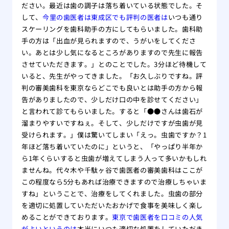
ださい。最近は歯の調子は落ち着いている状態でした。そ
して、
今里の歯医者は東成区でも評判の医者は
いつも通り
スケーリングを歯科助手の方にしてもらいました。歯科助
手の方は「出血が見られますので、うがいをしてくださ
い。あとは少し気になるところがありますので先生に報告
させていただきます。」とのことでした。3分ほど待機して
いると、先生がやってきました。「お久しぶりですね。評
判の審美歯科を東京ならどこでも良いとは助手の方から報
告がありましたので、少しだけ口の中を診せてください」
と言われて診てもらいました。すると「●●さんは歯石が
溜まりやすいですねぇ。そして、少しだけですが虫歯が見
受けられます。」僕は驚いてしまい「えっ。虫歯ですか？1
年ほど落ち着いていたのに」というと、「やっぱり半年か
ら1年くらいすると虫歯が増えてしまう人って多いかもしれ
ませんね。代々木や千駄ヶ谷で歯医者の審美歯科はここが
この程度なら5分もあれば治療できますので治療しちゃいま
すね」ということで、治療をしてくれました。虫歯の部分
を適切に処置していただいたおかげで食事を美味しく楽し
めることができております。
東京で歯医者を口コミの人気
がよいというのは
本当にいつも適切な処置をしていただき