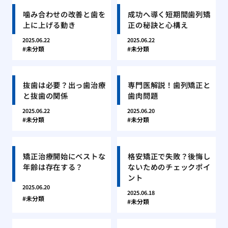
噛み合わせの改善と歯を
成功へ導く短期間歯列矯
上に上げる動き
正の秘訣と心構え
2025.06.22
2025.06.22
未分類
未分類
抜歯は必要？出っ歯治療
専門医解説！歯列矯正と
と抜歯の関係
歯肉問題
2025.06.22
2025.06.20
未分類
未分類
矯正治療開始にベストな
格安矯正で失敗？後悔し
年齢は存在する？
ないためのチェックポイ
ント
2025.06.20
2025.06.18
未分類
未分類