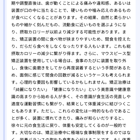
期や調整直後は、歯が動くことによる痛みや違和感、あるいは
装置が口の中に当たることで、硬いものや噛み応えのあるもの
が食べにくくなることがあります。その結果、自然と柔らかい
ものや細かく刻んだもの、流動食に近いものを選ぶようにな
り、摂取カロリーが以前より減少する可能性があります。ま
た、矯正装置の間に食べ物が挟まりやすいため、間食を控えた
り、だらだら食べをしなくなったりする人もいます。これも総
摂取カロリーの減少に繋がり得ます。さらに、マウスピース型
矯正装置を使用している場合は、食事のたびに装置を取り外
し、食後に歯磨きをしてから再度装着するという手間があるた
め、面倒に感じて間食の回数が減るというケースも考えられま
す。心理的な要因も影響しているかもしれません。矯正治療は
「綺麗になりたい」「健康になりたい」という美意識や健康意
識の高まりから始める人が多く、その意識が食生活の見直しや
適度な運動習慣にも繋がり、結果として体重減少に結びつくこ
ともあります。ただし、これらの変化は一時的なものであるこ
とが多く、装置に慣れてきたり、痛みが和らいだりすると、
徐々に元の食生活に戻り、体重も安定してくるのが一般的で
す。大切なのは、矯正治療中に極端な食事制限をするのではな
く、栄養バランスの取れた食事を心がけることです。もし体重