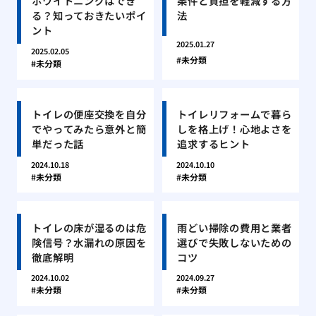
ホワイトニングはでき
条件と負担を軽減する方
る？知っておきたいポイ
法
ント
2025.01.27
2025.02.05
未分類
未分類
トイレの便座交換を自分
トイレリフォームで暮ら
でやってみたら意外と簡
しを格上げ！心地よさを
単だった話
追求するヒント
2024.10.18
2024.10.10
未分類
未分類
トイレの床が湿るのは危
雨どい掃除の費用と業者
険信号？水漏れの原因を
選びで失敗しないための
徹底解明
コツ
2024.10.02
2024.09.27
未分類
未分類