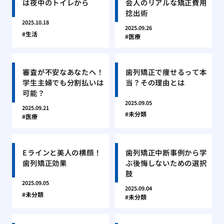
は夜中のトイレから
会人のリアルな矯正費用
捻出術
2025.10.18
2025.09.26
生活
医療
審査が不安なあなたへ！
歯列矯正で痩せるって本
学生主婦でも分割払いは
当？その理由とは
可能？
2025.09.05
2025.09.21
未分類
医療
Eラインと美人の横顔！
歯列矯正中断事例から学
歯列矯正効果
ぶ後悔しないための選択
肢
2025.09.05
2025.09.04
未分類
未分類