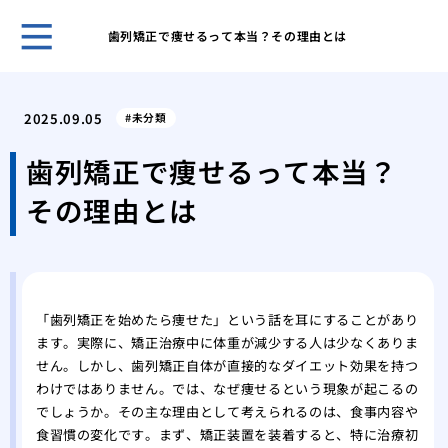
歯列矯正で痩せるって本当？その理由とは
５０
き合
2025.09.05
未分類
ヒア
おす
歯列矯正で痩せるって本当？
ヒア
その理由とは
ヒア
メイ
リニ
歯科
美容
「歯列矯正を始めたら痩せた」という話を耳にすることがあり
の詳
ます。実際に、矯正治療中に体重が減少する人は少なくありま
せん。しかし、歯列矯正自体が直接的なダイエット効果を持つ
わけではありません。では、なぜ痩せるという現象が起こるの
でしょうか。その主な理由として考えられるのは、食事内容や
食習慣の変化です。まず、矯正装置を装着すると、特に治療初