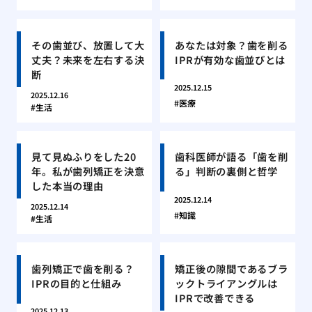
その歯並び、放置して大
あなたは対象？歯を削る
丈夫？未来を左右する決
IPRが有効な歯並びとは
断
2025.12.15
2025.12.16
医療
生活
見て見ぬふりをした20
歯科医師が語る「歯を削
年。私が歯列矯正を決意
る」判断の裏側と哲学
した本当の理由
2025.12.14
2025.12.14
知識
生活
歯列矯正で歯を削る？
矯正後の隙間であるブラ
IPRの目的と仕組み
ックトライアングルは
IPRで改善できる
2025.12.13