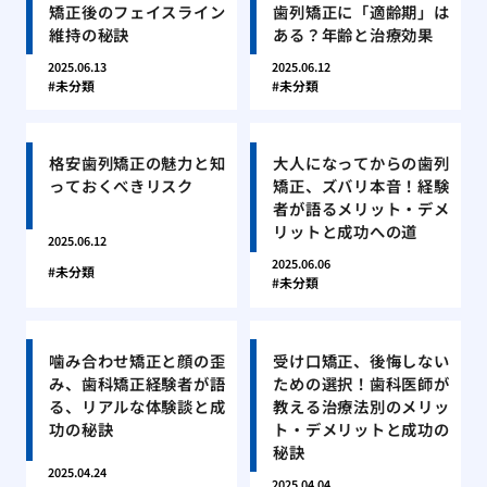
矯正後のフェイスライン
歯列矯正に「適齢期」は
維持の秘訣
ある？年齢と治療効果
2025.06.13
2025.06.12
未分類
未分類
格安歯列矯正の魅力と知
大人になってからの歯列
っておくべきリスク
矯正、ズバリ本音！経験
者が語るメリット・デメ
リットと成功への道
2025.06.12
2025.06.06
未分類
未分類
噛み合わせ矯正と顔の歪
受け口矯正、後悔しない
み、歯科矯正経験者が語
ための選択！歯科医師が
る、リアルな体験談と成
教える治療法別のメリッ
功の秘訣
ト・デメリットと成功の
秘訣
2025.04.24
2025.04.04