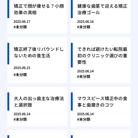
矯正で顔が痩せる？小顔
健康な歯茎で迎える矯正
効果の真相
治療ゴール
2025.06.17
2025.06.16
未分類
未分類
矯正終了後リバウンドし
できれば避けたい転院最
ないための食生活
初のクリニック選びの重
要性
2025.06.15
2025.06.14
未分類
未分類
大人の出っ歯主な治療法
マウスピース矯正中の食
と選択肢
事と歯磨きのコツ
2025.06.14
2025.06.14
未分類
未分類