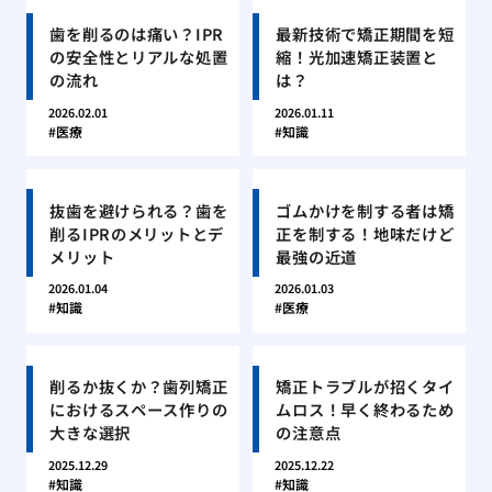
歯を削るのは痛い？IPR
最新技術で矯正期間を短
の安全性とリアルな処置
縮！光加速矯正装置と
の流れ
は？
2026.02.01
2026.01.11
医療
知識
抜歯を避けられる？歯を
ゴムかけを制する者は矯
削るIPRのメリットとデ
正を制する！地味だけど
メリット
最強の近道
2026.01.04
2026.01.03
知識
医療
削るか抜くか？歯列矯正
矯正トラブルが招くタイ
におけるスペース作りの
ムロス！早く終わるため
大きな選択
の注意点
2025.12.29
2025.12.22
知識
知識