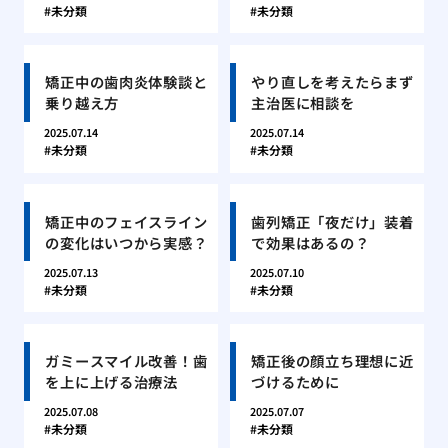
未分類
未分類
矯正中の歯肉炎体験談と
やり直しを考えたらまず
乗り越え方
主治医に相談を
2025.07.14
2025.07.14
未分類
未分類
矯正中のフェイスライン
歯列矯正「夜だけ」装着
の変化はいつから実感？
で効果はあるの？
2025.07.13
2025.07.10
未分類
未分類
ガミースマイル改善！歯
矯正後の顔立ち理想に近
を上に上げる治療法
づけるために
2025.07.08
2025.07.07
未分類
未分類