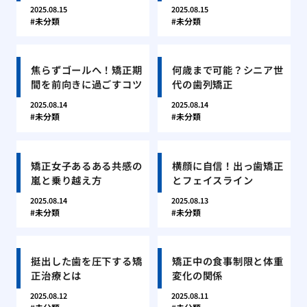
2025.08.15
2025.08.15
未分類
未分類
焦らずゴールへ！矯正期
何歳まで可能？シニア世
間を前向きに過ごすコツ
代の歯列矯正
2025.08.14
2025.08.14
未分類
未分類
矯正女子あるある共感の
横顔に自信！出っ歯矯正
嵐と乗り越え方
とフェイスライン
2025.08.14
2025.08.13
未分類
未分類
挺出した歯を圧下する矯
矯正中の食事制限と体重
正治療とは
変化の関係
2025.08.12
2025.08.11