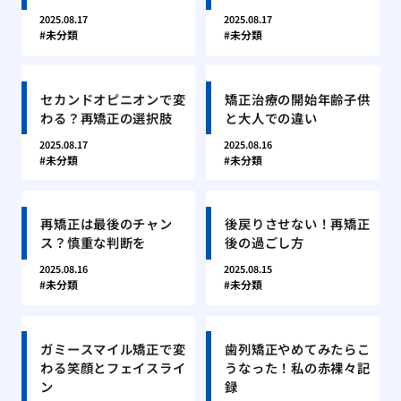
2025.08.17
2025.08.17
未分類
未分類
セカンドオピニオンで変
矯正治療の開始年齢子供
わる？再矯正の選択肢
と大人での違い
2025.08.17
2025.08.16
未分類
未分類
再矯正は最後のチャン
後戻りさせない！再矯正
ス？慎重な判断を
後の過ごし方
2025.08.16
2025.08.15
未分類
未分類
ガミースマイル矯正で変
歯列矯正やめてみたらこ
わる笑顔とフェイスライ
うなった！私の赤裸々記
ン
録