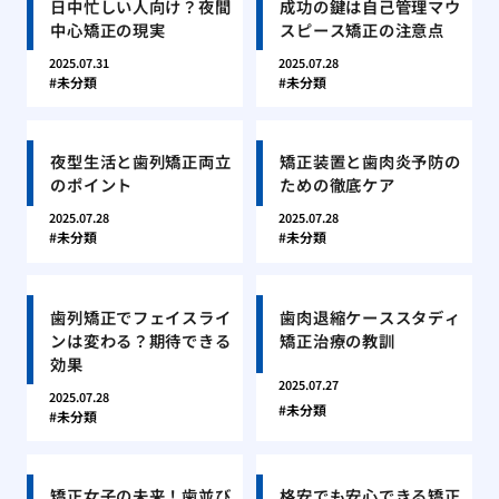
日中忙しい人向け？夜間
成功の鍵は自己管理マウ
中心矯正の現実
スピース矯正の注意点
2025.07.31
2025.07.28
未分類
未分類
夜型生活と歯列矯正両立
矯正装置と歯肉炎予防の
のポイント
ための徹底ケア
2025.07.28
2025.07.28
未分類
未分類
歯列矯正でフェイスライ
歯肉退縮ケーススタディ
ンは変わる？期待できる
矯正治療の教訓
効果
2025.07.27
2025.07.28
未分類
未分類
矯正女子の未来！歯並び
格安でも安心できる矯正