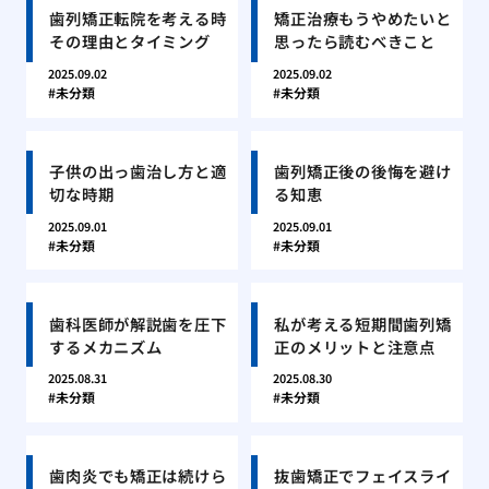
歯列矯正転院を考える時
矯正治療もうやめたいと
その理由とタイミング
思ったら読むべきこと
2025.09.02
2025.09.02
未分類
未分類
子供の出っ歯治し方と適
歯列矯正後の後悔を避け
切な時期
る知恵
2025.09.01
2025.09.01
未分類
未分類
歯科医師が解説歯を圧下
私が考える短期間歯列矯
するメカニズム
正のメリットと注意点
2025.08.31
2025.08.30
未分類
未分類
歯肉炎でも矯正は続けら
抜歯矯正でフェイスライ