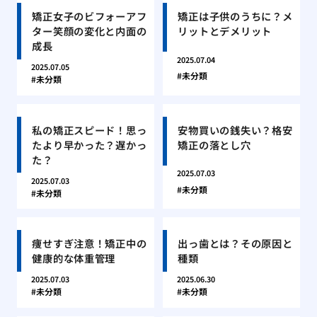
矯正女子のビフォーアフ
矯正は子供のうちに？メ
ター笑顔の変化と内面の
リットとデメリット
成長
2025.07.04
2025.07.05
未分類
未分類
私の矯正スピード！思っ
安物買いの銭失い？格安
たより早かった？遅かっ
矯正の落とし穴
た？
2025.07.03
2025.07.03
未分類
未分類
痩せすぎ注意！矯正中の
出っ歯とは？その原因と
健康的な体重管理
種類
2025.07.03
2025.06.30
未分類
未分類