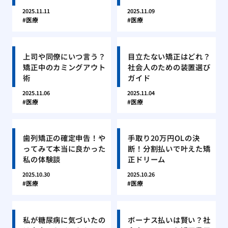
2025.11.11
2025.11.09
医療
医療
上司や同僚にいつ言う？
目立たない矯正はどれ？
矯正中のカミングアウト
社会人のための装置選び
術
ガイド
2025.11.06
2025.11.04
医療
医療
歯列矯正の確定申告！や
手取り20万円OLの決
ってみて本当に良かった
断！分割払いで叶えた矯
私の体験談
正ドリーム
2025.10.30
2025.10.26
医療
医療
私が糖尿病に気づいたの
ボーナス払いは賢い？社