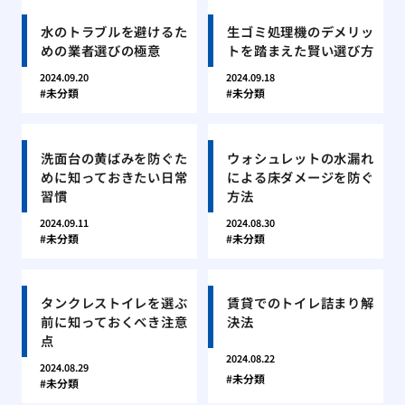
水のトラブルを避けるた
生ゴミ処理機のデメリッ
めの業者選びの極意
トを踏まえた賢い選び方
2024.09.20
2024.09.18
未分類
未分類
洗面台の黄ばみを防ぐた
ウォシュレットの水漏れ
めに知っておきたい日常
による床ダメージを防ぐ
習慣
方法
2024.09.11
2024.08.30
未分類
未分類
タンクレストイレを選ぶ
賃貸でのトイレ詰まり解
前に知っておくべき注意
決法
点
2024.08.22
2024.08.29
未分類
未分類