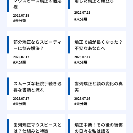
マウスピース矯正の適応
消した矯正と顔立ち
症
2025.07.18
2025.07.18
未分類
未分類
部分矯正ならスピーディ
矯正で歯が長くなった？
ーに悩み解決？
不安なあなたへ
2025.07.17
2025.07.17
未分類
未分類
スムーズな転院手続き必
歯列矯正と顔の変化の真
要な書類と流れ
実
2025.07.17
2025.07.16
未分類
未分類
歯列矯正マウスピースと
矯正中断！その後の後悔
は？仕組みと特徴
の日々を私は語る