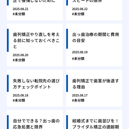
正で後悔しないために
スピードの限界
2025.08.22
2025.08.22
未分類
未分類
歯列矯正やり直しを考え
出っ歯治療の期間と費用
る前に知っておくべきこ
の目安
と
2025.08.19
2025.08.20
未分類
未分類
失敗しない転院先の選び
歯列矯正で歯茎が後退す
方チェックポイント
る理由
2025.08.18
2025.08.17
未分類
未分類
自分でできる？出っ歯の
結婚式までに歯並びを！
応急処置と限界
ブライダル矯正の適齢期