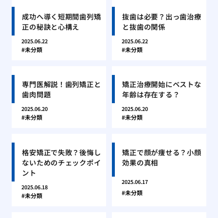
成功へ導く短期間歯列矯
抜歯は必要？出っ歯治療
正の秘訣と心構え
と抜歯の関係
2025.06.22
2025.06.22
未分類
未分類
専門医解説！歯列矯正と
矯正治療開始にベストな
歯肉問題
年齢は存在する？
2025.06.20
2025.06.20
未分類
未分類
格安矯正で失敗？後悔し
矯正で顔が痩せる？小顔
ないためのチェックポイ
効果の真相
ント
2025.06.17
2025.06.18
未分類
未分類