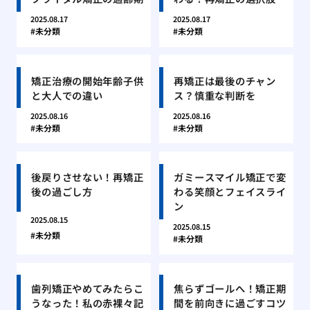
2025.08.17
2025.08.17
未分類
未分類
矯正治療の開始年齢子供
再矯正は最後のチャン
と大人での違い
ス？慎重な判断を
2025.08.16
2025.08.16
未分類
未分類
後戻りさせない！再矯正
ガミースマイル矯正で変
後の過ごし方
わる笑顔とフェイスライ
ン
2025.08.15
2025.08.15
未分類
未分類
歯列矯正やめてみたらこ
焦らずゴールへ！矯正期
うなった！私の赤裸々記
間を前向きに過ごすコツ