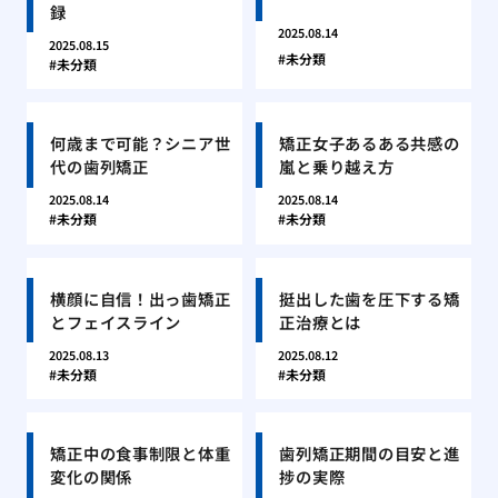
録
2025.08.14
2025.08.15
未分類
未分類
何歳まで可能？シニア世
矯正女子あるある共感の
代の歯列矯正
嵐と乗り越え方
2025.08.14
2025.08.14
未分類
未分類
横顔に自信！出っ歯矯正
挺出した歯を圧下する矯
とフェイスライン
正治療とは
2025.08.13
2025.08.12
未分類
未分類
矯正中の食事制限と体重
歯列矯正期間の目安と進
変化の関係
捗の実際