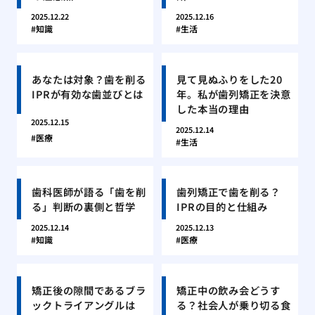
2025.12.22
2025.12.16
知識
生活
あなたは対象？歯を削る
見て見ぬふりをした20
IPRが有効な歯並びとは
年。私が歯列矯正を決意
した本当の理由
2025.12.15
2025.12.14
医療
生活
歯科医師が語る「歯を削
歯列矯正で歯を削る？
る」判断の裏側と哲学
IPRの目的と仕組み
2025.12.14
2025.12.13
知識
医療
矯正後の隙間であるブラ
矯正中の飲み会どうす
ックトライアングルは
る？社会人が乗り切る食