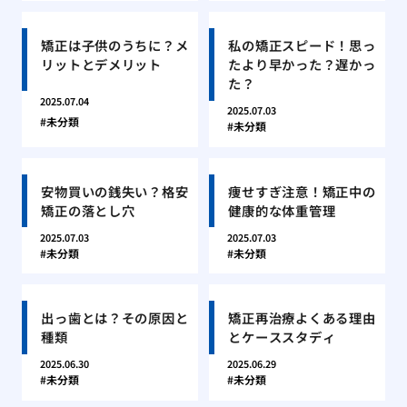
矯正は子供のうちに？メ
私の矯正スピード！思っ
リットとデメリット
たより早かった？遅かっ
た？
2025.07.04
2025.07.03
未分類
未分類
安物買いの銭失い？格安
痩せすぎ注意！矯正中の
矯正の落とし穴
健康的な体重管理
2025.07.03
2025.07.03
未分類
未分類
出っ歯とは？その原因と
矯正再治療よくある理由
種類
とケーススタディ
2025.06.30
2025.06.29
未分類
未分類