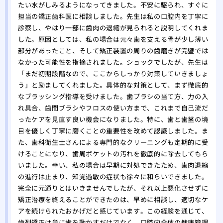
たい水がしみるようになってきました。不安に駆られ、すぐに
担当の矯正歯科医に相談しました。先生は私の口腔内を丁寧に
診察し、やはり一部に歯肉の退縮が見られると説明してくれま
した。原因としては、私の場合は元々歯を支える骨が少し薄い
部分があったこと、そして矯正装置の周りの歯磨きが完璧では
なかった可能性を指摘されました。ショックでしたが、先生は
「まだ初期段階なので、ここからしっかり対策していきましょ
う」と励ましてくれました。具体的な対策として、まず徹底的
なブラッシング指導を受けました。歯ブラシの当て方、力の入
れ具合、歯間ブラシやフロスの使い方まで、これまで自己流だ
ったケアを見直す良い機会になりました。特に、歯と歯茎の境
目を優しく丁寧に磨くことの重要性を改めて認識しました。ま
た、歯科衛生士さんによる専門的なクリーニングも定期的に受
けることになり、歯周ポケットの汚れを徹底的に除去してもら
いました。幸い、私の場合は早期に対処できたため、歯肉退縮
の進行は止まり、知覚過敏の症状も徐々に和らいできました。
完全に元通りとはいきませんでしたが、それ以上悪化させずに
矯正治療を終えることができたのは、早めに相談し、適切なケ
アを続けられたおかげだと感じています。この経験を通じて、
歯列矯正は単に歯を動かすだけでなく、口腔内全体の健康管理