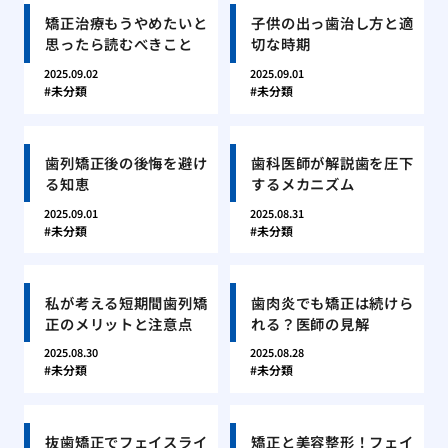
矯正治療もうやめたいと
子供の出っ歯治し方と適
思ったら読むべきこと
切な時期
2025.09.02
2025.09.01
未分類
未分類
歯列矯正後の後悔を避け
歯科医師が解説歯を圧下
る知恵
するメカニズム
2025.09.01
2025.08.31
未分類
未分類
私が考える短期間歯列矯
歯肉炎でも矯正は続けら
正のメリットと注意点
れる？医師の見解
2025.08.30
2025.08.28
未分類
未分類
抜歯矯正でフェイスライ
矯正と美容整形！フェイ