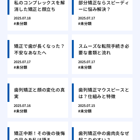
私のコンプレックスを解
部分矯正ならスピーディ
消した矯正と顔立ち
ーに悩み解決？
2025.07.18
2025.07.17
未分類
未分類
矯正で歯が長くなった？
スムーズな転院手続き必
不安なあなたへ
要な書類と流れ
2025.07.17
2025.07.17
未分類
未分類
歯列矯正と顔の変化の真
歯列矯正マウスピースと
実
は？仕組みと特徴
2025.07.16
2025.07.15
未分類
未分類
矯正中断！その後の後悔
歯列矯正中の歯肉炎なぜ
の日々を私は語る
起こりやすい？