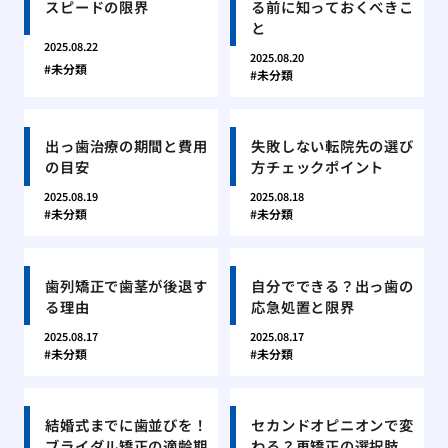
スピードの限界
る前に知っておくべきこ
と
2025.08.22
2025.08.20
未分類
未分類
出っ歯治療の期間と費用
失敗しない転院先の選び
の目安
方チェックポイント
2025.08.19
2025.08.18
未分類
未分類
歯列矯正で歯茎が後退す
自分でできる？出っ歯の
る理由
応急処置と限界
2025.08.17
2025.08.17
未分類
未分類
結婚式までに歯並びを！
セカンドオピニオンで変
ブライダル矯正の適齢期
わる？再矯正の選択肢