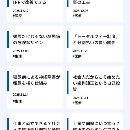
IPRで改善できる
事の工夫
2025.12.12
2025.12.06
医療
医療
頻尿だけじゃない糖尿病
「トータルフィー制度」
の危険なサイン
と分割払いの賢い関係
2025.12.05
2025.11.29
生活
医療
糖尿病による神経障害が
社会人だからこそ始めた
頻尿を招く仕組み
い歯列矯正という自己投
資
2025.11.14
2025.11.11
生活
医療
仕事と両立できる？社会
上司や同僚にいつ言う？
人の矯正歯科選びと通院
矯正中のカミングアウト