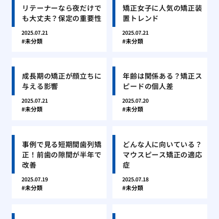
リテーナーなら夜だけで
矯正女子に人気の矯正装
も大丈夫？保定の重要性
置トレンド
2025.07.21
2025.07.21
未分類
未分類
成長期の矯正が顔立ちに
年齢は関係ある？矯正ス
与える影響
ピードの個人差
2025.07.21
2025.07.20
未分類
未分類
事例で見る短期間歯列矯
どんな人に向いている？
正！前歯の隙間が半年で
マウスピース矯正の適応
改善
症
2025.07.19
2025.07.18
未分類
未分類