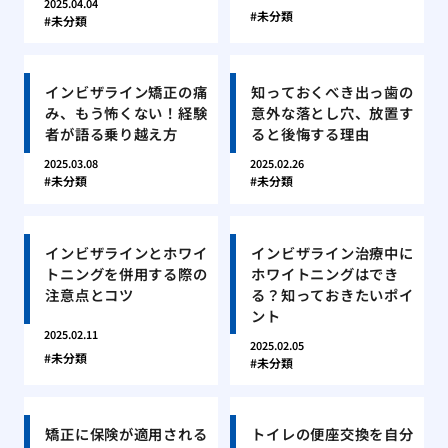
2025.04.04
未分類
未分類
インビザライン矯正の痛
知っておくべき出っ歯の
み、もう怖くない！経験
意外な落とし穴、放置す
者が語る乗り越え方
ると後悔する理由
2025.03.08
2025.02.26
未分類
未分類
インビザラインとホワイ
インビザライン治療中に
トニングを併用する際の
ホワイトニングはでき
注意点とコツ
る？知っておきたいポイ
ント
2025.02.11
2025.02.05
未分類
未分類
矯正に保険が適用される
トイレの便座交換を自分