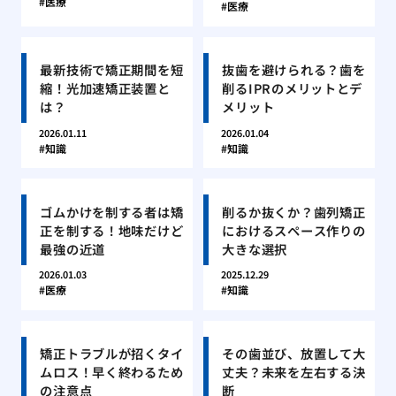
医療
医療
最新技術で矯正期間を短
抜歯を避けられる？歯を
縮！光加速矯正装置と
削るIPRのメリットとデ
は？
メリット
2026.01.11
2026.01.04
知識
知識
ゴムかけを制する者は矯
削るか抜くか？歯列矯正
正を制する！地味だけど
におけるスペース作りの
最強の近道
大きな選択
2026.01.03
2025.12.29
医療
知識
矯正トラブルが招くタイ
その歯並び、放置して大
ムロス！早く終わるため
丈夫？未来を左右する決
の注意点
断