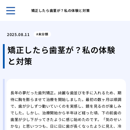
矯正したら歯茎が？私の体験と対策
５０
き合
2025.08.11
未分類
ヒア
おす
矯正したら歯茎が？私の体験
ヒア
と対策
ヒア
メイ
リニ
歯科
美容
長年の夢だった歯列矯正。綺麗な歯並びを手に入れるため、期
の詳
待に胸を膨らませて治療を開始しました。最初の数ヶ月は順調
で、歯が少しずつ動いていくのを実感し、鏡を見るのが楽しみ
でした。しかし、治療開始から半年ほど経った頃、下の前歯の
歯茎が少し下がってきたように感じ始めたのです。「気のせい
かな」と思いつつも、日に日に歯が長くなったように見え、冷