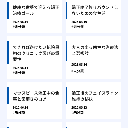
健康な歯茎で迎える矯正
矯正終了後リバウンドし
治療ゴール
ないための食生活
2025.06.16
2025.06.15
未分類
未分類
できれば避けたい転院最
大人の出っ歯主な治療法
初のクリニック選びの重
と選択肢
要性
2025.06.14
2025.06.14
未分類
未分類
マウスピース矯正中の食
矯正後のフェイスライン
事と歯磨きのコツ
維持の秘訣
2025.06.14
2025.06.13
未分類
未分類