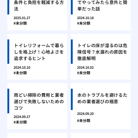
条件と負担を軽減する方
でやってみたら意外と簡
法
単だった話
2025.01.27
2024.10.18
未分類
未分類
トイレリフォームで暮ら
トイレの床が湿るのは危
しを格上げ！心地よさを
険信号？水漏れの原因を
追求するヒント
徹底解明
2024.10.10
2024.10.02
未分類
未分類
雨どい掃除の費用と業者
水のトラブルを避けるた
選びで失敗しないための
めの業者選びの極意
コツ
2024.09.20
2024.09.27
未分類
未分類