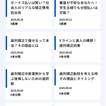
ボーナス払いは賢い？社
審査が不安なあなたへ！
会人のリアルな矯正費用
学生主婦でも分割払いは
捻出術
可能？
2025.09.26
2025.09.21
医療
医療
歯列矯正で痩せるって本
Eラインと美人の横顔！
当？その理由とは
歯列矯正効果
2025.09.05
2025.09.05
未分類
未分類
歯列矯正中断事例から学
歯列矯正転院を考える時
ぶ後悔しないための選択
その理由とタイミング
肢
2025.09.02
2025.09.04
未分類
未分類