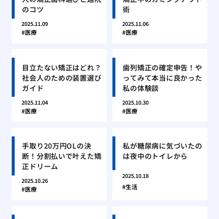
のコツ
術
2025.11.09
2025.11.06
医療
医療
目立たない矯正はどれ？
歯列矯正の確定申告！や
社会人のための装置選び
ってみて本当に良かった
ガイド
私の体験談
2025.11.04
2025.10.30
医療
医療
手取り20万円OLの決
私が糖尿病に気づいたの
断！分割払いで叶えた矯
は夜中のトイレから
正ドリーム
2025.10.18
2025.10.26
生活
医療