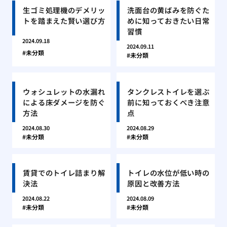
生ゴミ処理機のデメリッ
洗面台の黄ばみを防ぐた
トを踏まえた賢い選び方
めに知っておきたい日常
習慣
2024.09.18
2024.09.11
未分類
未分類
ウォシュレットの水漏れ
タンクレストイレを選ぶ
による床ダメージを防ぐ
前に知っておくべき注意
方法
点
2024.08.30
2024.08.29
未分類
未分類
賃貸でのトイレ詰まり解
トイレの水位が低い時の
決法
原因と改善方法
2024.08.22
2024.08.09
未分類
未分類