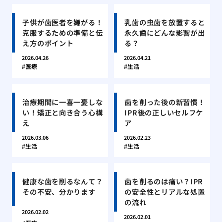
子供が歯医者を嫌がる！
乳歯の虫歯を放置すると
克服するための準備と伝
永久歯にどんな影響が出
え方のポイント
る？
2026.04.26
2026.04.21
医療
生活
治療期間に一喜一憂しな
歯を削った後の新習慣！
い！矯正と向き合う心構
IPR後の正しいセルフケ
え
ア
2026.03.06
2026.02.23
生活
生活
健康な歯を削るなんて？
歯を削るのは痛い？IPR
その不安、分かります
の安全性とリアルな処置
の流れ
2026.02.02
2026.02.01