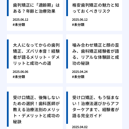
歯列矯正に「適齢期」は
格安歯列矯正の魅力と知
ある？年齢と治療効果
っておくべきリスク
2025.06.12
2025.06.12
未分類
未分類
大人になってからの歯列
噛み合わせ矯正と顔の歪
矯正、ズバリ本音！経験
み、歯科矯正経験者が語
者が語るメリット・デメ
る、リアルな体験談と成
リットと成功への道
功の秘訣
2025.06.06
2025.04.24
未分類
未分類
受け口矯正、後悔しない
受け口矯正、もう悩まな
ための選択！歯科医師が
い！治療法選びからアフ
教える治療法別のメリッ
ターケアまで、経験者が
ト・デメリットと成功の
語る完全ガイド
秘訣
2025.04.02