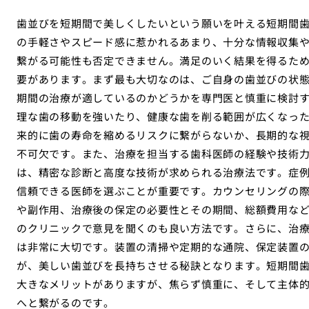
歯並びを短期間で美しくしたいという願いを叶える短期間
の手軽さやスピード感に惹かれるあまり、十分な情報収集
繋がる可能性も否定できません。満足のいく結果を得るた
要があります。まず最も大切なのは、ご自身の歯並びの状
期間の治療が適しているのかどうかを専門医と慎重に検討
理な歯の移動を強いたり、健康な歯を削る範囲が広くなっ
来的に歯の寿命を縮めるリスクに繋がらないか、長期的な
不可欠です。また、治療を担当する歯科医師の経験や技術
は、精密な診断と高度な技術が求められる治療法です。症
信頼できる医師を選ぶことが重要です。カウンセリングの
や副作用、治療後の保定の必要性とその期間、総額費用な
のクリニックで意見を聞くのも良い方法です。さらに、治
は非常に大切です。装置の清掃や定期的な通院、保定装置
が、美しい歯並びを長持ちさせる秘訣となります。短期間
大きなメリットがありますが、焦らず慎重に、そして主体
へと繋がるのです。