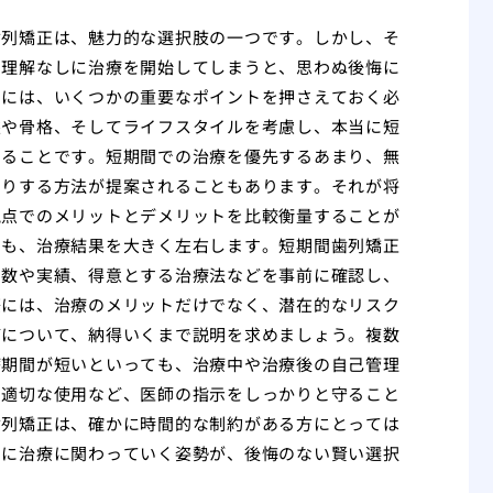
歯列矯正は、魅力的な選択肢の一つです。しかし、そ
や理解なしに治療を開始してしまうと、思わぬ後悔に
めには、いくつかの重要なポイントを押さえておく必
態や骨格、そしてライフスタイルを考慮し、本当に短
することです。短期間での治療を優先するあまり、無
たりする方法が提案されることもあります。それが将
視点でのメリットとデメリットを比較衡量することが
力も、治療結果を大きく左右します。短期間歯列矯正
例数や実績、得意とする治療法などを事前に確認し、
際には、治療のメリットだけでなく、潜在的なリスク
どについて、納得いくまで説明を求めましょう。複数
療期間が短いといっても、治療中や治療後の自己管理
の適切な使用など、医師の指示をしっかりと守ること
歯列矯正は、確かに時間的な制約がある方にとっては
的に治療に関わっていく姿勢が、後悔のない賢い選択