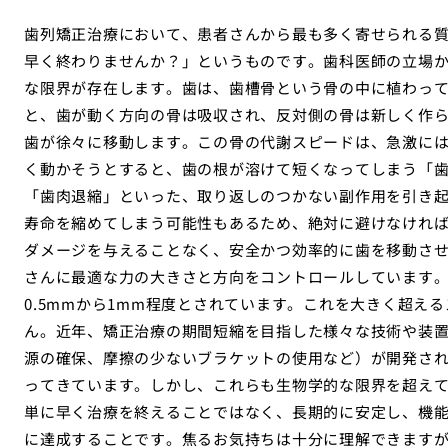
歯列矯正治療において、患者さんから最も多く寄せられる
早く終わりませんか？」というものです。歯科医師の立場
な限界が存在します。歯は、歯槽骨という骨の中に植わっ
と、歯が動く方向の骨は吸収され、反対側の骨は新しく作
歯が徐々に移動します。この骨の代謝スピードは、急激に
く動かそうとすると、歯の根が溶けて短くなってしまう「
「歯肉退縮」といった、取り返しのつかない副作用を引き
寿命を縮めてしまう可能性もあるため、絶対に避けなけれ
ダメージを与えることなく、安全かつ効率的に歯を移動さ
さんに最適な力の大きさと方向をコントロールしています。
0.5mmから1mm程度とされています。これを大きく超え
ん。近年、矯正治療の期間短縮を目指した様々な技術や装
源の確保、摩擦の少ないブラケットの使用など）が開発さ
ってきています。しかし、これらも生物学的な限界を超え
単に早く治療を終えることではなく、長期的に安定し、機
に達成することです。焦るお気持ちは十分に理解できます