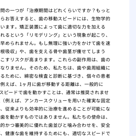
質問の一つが「治療期間はどれくらいですか？もっと
からお答えすると、歯の移動スピードには、生物学的
ています。矯正装置によって歯に適切な力を加える
られるという「リモデリング」という現象が起こり、
は早められません。もし無理に強い力をかけて歯を速
歯根吸収」や、歯を支える骨や歯茎が痩せてしまう
起こすリスクが高まります。これらの副作用は、歯の
ばなりません。そのため、私たちは、歯や歯周組織に
せるために、綿密な検査と診断に基づき、個々の患者
例えば、1ヶ月に歯が移動する距離は、一般的に
るスピードで歯を動かすことは、通常は推奨されませ
置（例えば、アンカースクリューを用いた確実な固定
れ、従来よりも効率的に治療を進めることが可能にな
て歯を動かすものではありません。私たちの使命は、
能的かつ審美的に優れた歯並びと噛み合わせを、安全
が、健康な歯を維持するためにも、適切なスピードで