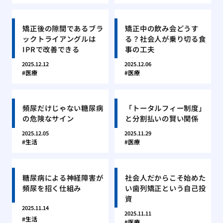
矯正後の隙間であるブラ
矯正中の飲み会どうす
ックトライアングルは
る？社会人が乗り切る食
IPRで改善できる
事の工夫
2025.12.12
2025.12.06
医療
医療
頻尿だけじゃない糖尿病
「トータルフィー制度」
の危険なサイン
と分割払いの賢い関係
2025.12.05
2025.11.29
生活
医療
糖尿病による神経障害が
社会人だからこそ始めた
頻尿を招く仕組み
い歯列矯正という自己投
資
2025.11.14
2025.11.11
生活
医療