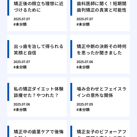
矯正後の顔立ち理想に近
歯科医師に聞く！短期間
づけるために
歯列矯正の真実と可能性
2025.07.07
2025.07.07
未分類
未分類
出っ歯を治して得られる
矯正中断の決断その時何
笑顔と自信
を思ったか聞きました
2025.07.07
2025.07.06
未分類
未分類
私の矯正ダイエット体験
噛み合わせとフェイスラ
談痩せた？やつれた？
インの意外な関係
2025.07.06
2025.07.05
未分類
未分類
矯正中の歯茎ケアで後悔
矯正女子のビフォーアフ