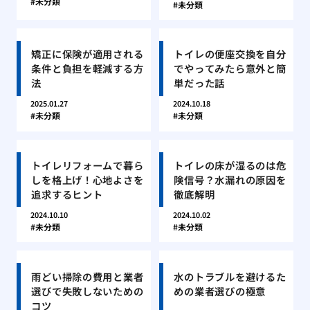
未分類
未分類
矯正に保険が適用される
トイレの便座交換を自分
条件と負担を軽減する方
でやってみたら意外と簡
法
単だった話
2025.01.27
2024.10.18
未分類
未分類
トイレリフォームで暮ら
トイレの床が湿るのは危
しを格上げ！心地よさを
険信号？水漏れの原因を
追求するヒント
徹底解明
2024.10.10
2024.10.02
未分類
未分類
雨どい掃除の費用と業者
水のトラブルを避けるた
選びで失敗しないための
めの業者選びの極意
コツ