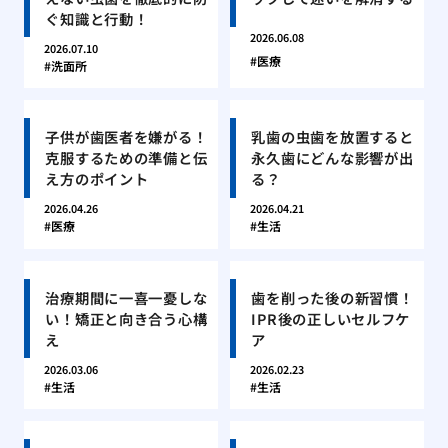
ぐ知識と行動！
2026.06.08
2026.07.10
医療
洗面所
子供が歯医者を嫌がる！
乳歯の虫歯を放置すると
克服するための準備と伝
永久歯にどんな影響が出
え方のポイント
る？
2026.04.26
2026.04.21
医療
生活
治療期間に一喜一憂しな
歯を削った後の新習慣！
い！矯正と向き合う心構
IPR後の正しいセルフケ
え
ア
2026.03.06
2026.02.23
生活
生活