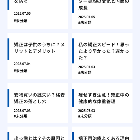
を防ぐ
ター笑顔の変化と内面の
成長
2025.07.05
2025.07.05
未分類
未分類
矯正は子供のうちに？メ
私の矯正スピード！思っ
リットとデメリット
たより早かった？遅かっ
た？
2025.07.04
2025.07.03
未分類
未分類
安物買いの銭失い？格安
痩せすぎ注意！矯正中の
矯正の落とし穴
健康的な体重管理
2025.07.03
2025.07.03
未分類
未分類
出っ歯とは？その原因と
矯正再治療よくある理由