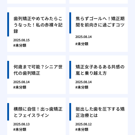
歯列矯正やめてみたらこ
焦らずゴールへ！矯正期
うなった！私の赤裸々記
間を前向きに過ごすコツ
録
2025.08.14
2025.08.15
未分類
未分類
何歳まで可能？シニア世
矯正女子あるある共感の
代の歯列矯正
嵐と乗り越え方
2025.08.14
2025.08.14
未分類
未分類
横顔に自信！出っ歯矯正
挺出した歯を圧下する矯
とフェイスライン
正治療とは
2025.08.13
2025.08.12
未分類
未分類