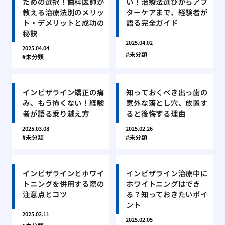
ための選択！歯科医師が
い！治療法選びからアフ
教える治療法別のメリッ
ターケアまで、経験者が
ト・デメリットと成功の
語る完全ガイド
秘訣
2025.04.02
2025.04.04
未分類
未分類
インビザライン矯正の痛
知っておくべき出っ歯の
み、もう怖くない！経験
意外な落とし穴、放置す
者が語る乗り越え方
ると後悔する理由
2025.03.08
2025.02.26
未分類
未分類
インビザラインとホワイ
インビザライン治療中に
トニングを併用する際の
ホワイトニングはでき
注意点とコツ
る？知っておきたいポイ
ント
2025.02.11
2025.02.05