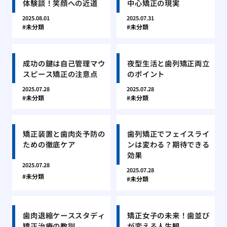
体験談！笑顔への近道
中心矯正の現実
2025.08.01
2025.07.31
未分類
未分類
成功の鍵は自己管理マウ
夜型生活と歯列矯正両立
スピース矯正の注意点
のポイント
2025.07.28
2025.07.28
未分類
未分類
矯正装置と歯肉炎予防の
歯列矯正でフェイスライ
ための徹底ケア
ンは変わる？期待できる
効果
2025.07.28
2025.07.28
未分類
未分類
歯肉退縮ケーススタディ
矯正女子の未来！歯並び
矯正治療の教訓
が変える人生観