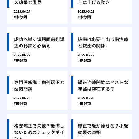
ス効果と限界
上に上げる動き
2025.06.24
2025.06.22
未分類
未分類
成功へ導く短期間歯列矯
抜歯は必要？出っ歯治療
正の秘訣と心構え
と抜歯の関係
2025.06.22
2025.06.22
未分類
未分類
専門医解説！歯列矯正と
矯正治療開始にベストな
歯肉問題
年齢は存在する？
2025.06.20
2025.06.20
未分類
未分類
格安矯正で失敗？後悔し
矯正で顔が痩せる？小顔
ないためのチェックポイ
効果の真相
ント