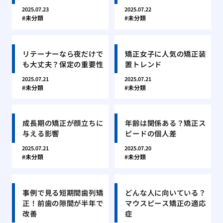
2025.07.23
2025.07.22
未分類
未分類
リテーナーなら夜だけで
矯正女子に人気の矯正装
も大丈夫？保定の重要性
置トレンド
2025.07.21
2025.07.21
未分類
未分類
成長期の矯正が顔立ちに
年齢は関係ある？矯正ス
与える影響
ピードの個人差
2025.07.21
2025.07.20
未分類
未分類
事例で見る短期間歯列矯
どんな人に向いている？
正！前歯の隙間が半年で
マウスピース矯正の適応
改善
症