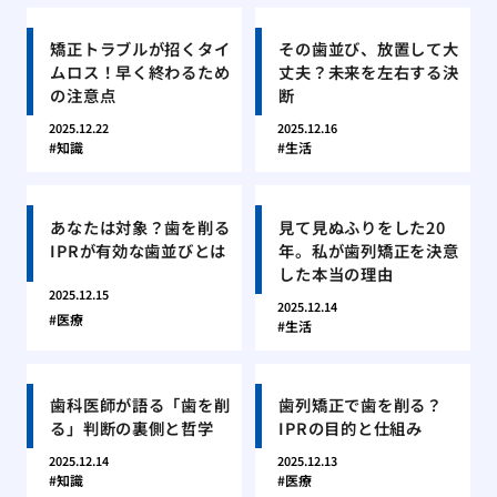
矯正トラブルが招くタイ
その歯並び、放置して大
ムロス！早く終わるため
丈夫？未来を左右する決
の注意点
断
2025.12.22
2025.12.16
知識
生活
あなたは対象？歯を削る
見て見ぬふりをした20
IPRが有効な歯並びとは
年。私が歯列矯正を決意
した本当の理由
2025.12.15
2025.12.14
医療
生活
歯科医師が語る「歯を削
歯列矯正で歯を削る？
る」判断の裏側と哲学
IPRの目的と仕組み
2025.12.14
2025.12.13
知識
医療