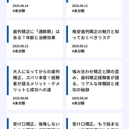
2025.06.14
2025.06.13
未分類
未分類
歯列矯正に「適齢期」は
格安歯列矯正の魅力と知
ある？年齢と治療効果
っておくべきリスク
2025.06.12
2025.06.12
未分類
未分類
大人になってからの歯列
噛み合わせ矯正と顔の歪
矯正、ズバリ本音！経験
み、歯科矯正経験者が語
者が語るメリット・デメ
る、リアルな体験談と成
リットと成功への道
功の秘訣
2025.06.06
2025.04.24
未分類
未分類
受け口矯正、後悔しない
受け口矯正、もう悩まな