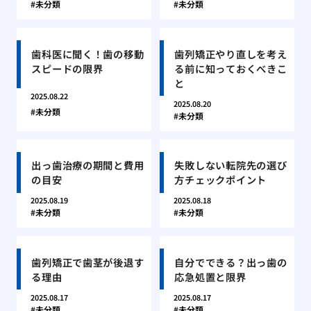
未分類
未分類
歯科医に聞く！歯の移動
歯列矯正やり直しを考え
スピードの限界
る前に知っておくべきこ
と
2025.08.22
2025.08.20
未分類
未分類
出っ歯治療の期間と費用
失敗しない転院先の選び
の目安
方チェックポイント
2025.08.19
2025.08.18
未分類
未分類
歯列矯正で歯茎が後退す
自分でできる？出っ歯の
る理由
応急処置と限界
2025.08.17
2025.08.17
未分類
未分類