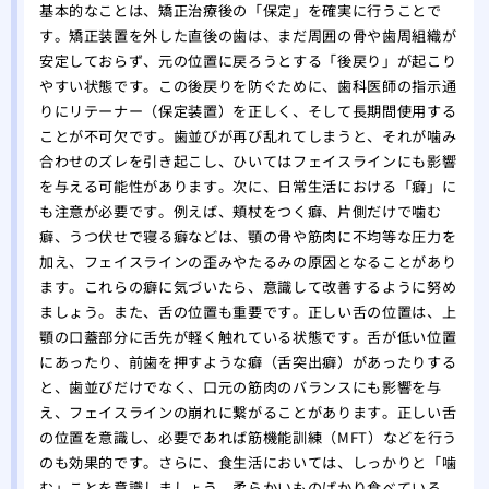
基本的なことは、矯正治療後の「保定」を確実に行うことで
す。矯正装置を外した直後の歯は、まだ周囲の骨や歯周組織が
安定しておらず、元の位置に戻ろうとする「後戻り」が起こり
やすい状態です。この後戻りを防ぐために、歯科医師の指示通
りにリテーナー（保定装置）を正しく、そして長期間使用する
ことが不可欠です。歯並びが再び乱れてしまうと、それが噛み
合わせのズレを引き起こし、ひいてはフェイスラインにも影響
を与える可能性があります。次に、日常生活における「癖」に
も注意が必要です。例えば、頬杖をつく癖、片側だけで噛む
癖、うつ伏せで寝る癖などは、顎の骨や筋肉に不均等な圧力を
加え、フェイスラインの歪みやたるみの原因となることがあり
ます。これらの癖に気づいたら、意識して改善するように努め
ましょう。また、舌の位置も重要です。正しい舌の位置は、上
顎の口蓋部分に舌先が軽く触れている状態です。舌が低い位置
にあったり、前歯を押すような癖（舌突出癖）があったりする
と、歯並びだけでなく、口元の筋肉のバランスにも影響を与
え、フェイスラインの崩れに繋がることがあります。正しい舌
の位置を意識し、必要であれば筋機能訓練（MFT）などを行う
のも効果的です。さらに、食生活においては、しっかりと「噛
む」ことを意識しましょう。柔らかいものばかり食べている