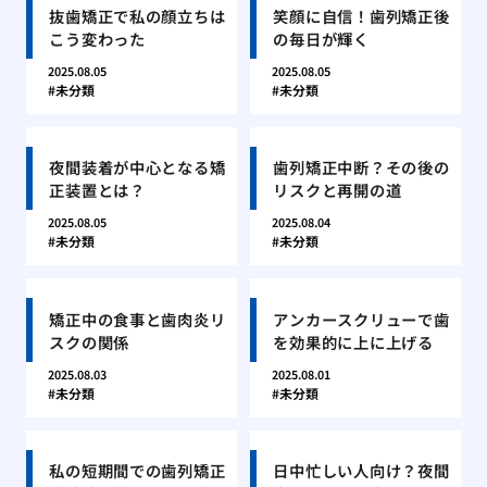
抜歯矯正で私の顔立ちは
笑顔に自信！歯列矯正後
こう変わった
の毎日が輝く
2025.08.05
2025.08.05
未分類
未分類
夜間装着が中心となる矯
歯列矯正中断？その後の
正装置とは？
リスクと再開の道
2025.08.05
2025.08.04
未分類
未分類
矯正中の食事と歯肉炎リ
アンカースクリューで歯
スクの関係
を効果的に上に上げる
2025.08.03
2025.08.01
未分類
未分類
私の短期間での歯列矯正
日中忙しい人向け？夜間