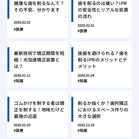
健康な歯を削るなんて？
歯を削るのは痛い？IPR
その不安、分かります
の安全性とリアルな処置
の流れ
2026.02.02
2026.02.01
医療
医療
最新技術で矯正期間を短
抜歯を避けられる？歯を
縮！光加速矯正装置と
削るIPRのメリットとデ
は？
メリット
2026.01.11
2026.01.04
知識
知識
ゴムかけを制する者は矯
削るか抜くか？歯列矯正
正を制する！地味だけど
におけるスペース作りの
最強の近道
大きな選択
2026.01.03
2025.12.29
医療
知識