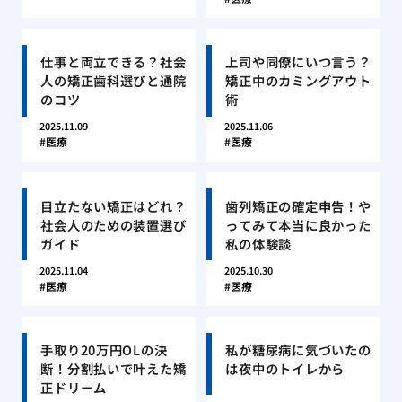
仕事と両立できる？社会
上司や同僚にいつ言う？
人の矯正歯科選びと通院
矯正中のカミングアウト
のコツ
術
2025.11.09
2025.11.06
医療
医療
目立たない矯正はどれ？
歯列矯正の確定申告！や
社会人のための装置選び
ってみて本当に良かった
ガイド
私の体験談
2025.11.04
2025.10.30
医療
医療
手取り20万円OLの決
私が糖尿病に気づいたの
断！分割払いで叶えた矯
は夜中のトイレから
正ドリーム