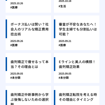
2025.10.18
2025.10.26
生活
医療
ボーナス払いは賢い？社
審査が不安なあなたへ！
会人のリアルな矯正費用
学生主婦でも分割払いは
捻出術
可能？
2025.09.26
2025.09.21
医療
医療
歯列矯正で痩せるって本
Eラインと美人の横顔！
当？その理由とは
歯列矯正効果
2025.09.05
2025.09.05
未分類
未分類
歯列矯正中断事例から学
歯列矯正転院を考える時
ぶ後悔しないための選択
その理由とタイミング
肢