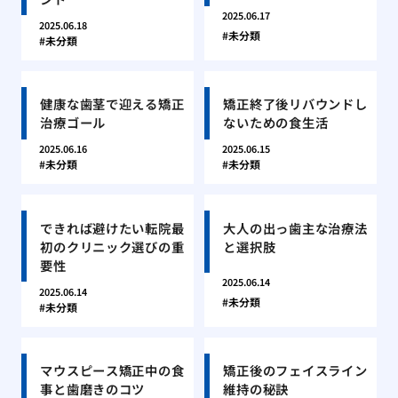
2025.06.17
2025.06.18
未分類
未分類
健康な歯茎で迎える矯正
矯正終了後リバウンドし
治療ゴール
ないための食生活
2025.06.16
2025.06.15
未分類
未分類
できれば避けたい転院最
大人の出っ歯主な治療法
初のクリニック選びの重
と選択肢
要性
2025.06.14
2025.06.14
未分類
未分類
マウスピース矯正中の食
矯正後のフェイスライン
事と歯磨きのコツ
維持の秘訣