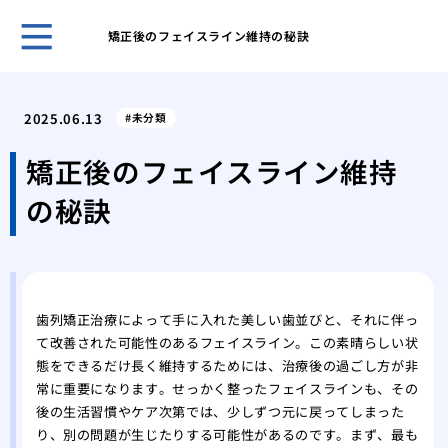
矯正後のフェイスライン維持の秘訣
５０
き合
2025.06.13
未分類
ヒア
おす
矯正後のフェイスライン維持
ヒア
の秘訣
ヒア
メイ
リニ
歯科
美容
歯列矯正治療によって手に入れた美しい歯並びと、それに伴っ
の詳
て改善された可能性のあるフェイスライン。この素晴らしい状
態をできるだけ長く維持するためには、治療後の過ごし方が非
常に重要になります。せっかく整ったフェイスラインも、その
後の生活習慣やケア次第では、少しずつ元に戻ってしまった
り、別の問題が生じたりする可能性があるのです。まず、最も