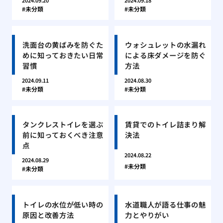
2024.09.20
2024.09.18
未分類
未分類
洗面台の黄ばみを防ぐた
ウォシュレットの水漏れ
めに知っておきたい日常
による床ダメージを防ぐ
習慣
方法
2024.09.11
2024.08.30
未分類
未分類
タンクレストイレを選ぶ
賃貸でのトイレ詰まり解
前に知っておくべき注意
決法
点
2024.08.22
2024.08.29
未分類
未分類
トイレの水位が低い時の
水道職人が語る仕事の魅
原因と改善方法
力とやりがい