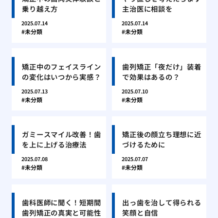
乗り越え方
主治医に相談を
2025.07.14
2025.07.14
未分類
未分類
矯正中のフェイスライン
歯列矯正「夜だけ」装着
の変化はいつから実感？
で効果はあるの？
2025.07.13
2025.07.10
未分類
未分類
ガミースマイル改善！歯
矯正後の顔立ち理想に近
を上に上げる治療法
づけるために
2025.07.08
2025.07.07
未分類
未分類
歯科医師に聞く！短期間
出っ歯を治して得られる
歯列矯正の真実と可能性
笑顔と自信