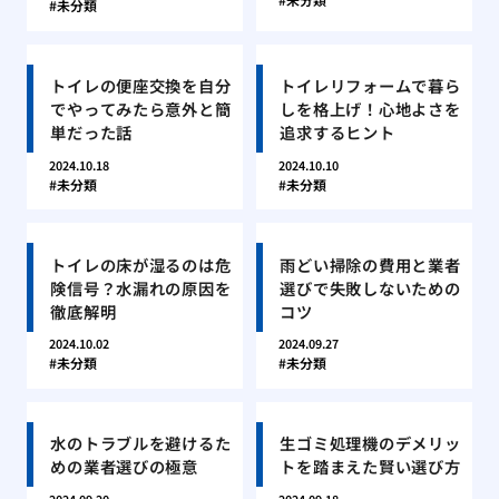
未分類
トイレの便座交換を自分
トイレリフォームで暮ら
でやってみたら意外と簡
しを格上げ！心地よさを
単だった話
追求するヒント
2024.10.18
2024.10.10
未分類
未分類
トイレの床が湿るのは危
雨どい掃除の費用と業者
険信号？水漏れの原因を
選びで失敗しないための
徹底解明
コツ
2024.10.02
2024.09.27
未分類
未分類
水のトラブルを避けるた
生ゴミ処理機のデメリッ
めの業者選びの極意
トを踏まえた賢い選び方