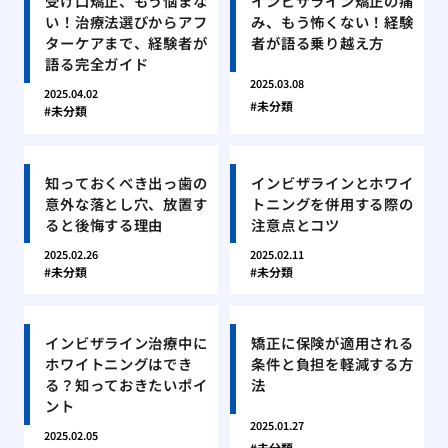
受け口矯正、もう悩まな
インビザライン矯正の痛
い！治療法選びからアフ
み、もう怖くない！経験
ターケアまで、経験者が
者が語る乗り越え方
語る完全ガイド
2025.03.08
2025.04.02
未分類
未分類
知っておくべき出っ歯の
インビザラインとホワイ
意外な落とし穴、放置す
トニングを併用する際の
ると後悔する理由
注意点とコツ
2025.02.26
2025.02.11
未分類
未分類
インビザライン治療中に
矯正に保険が適用される
ホワイトニングはでき
条件と負担を軽減する方
る？知っておきたいポイ
法
ント
2025.01.27
2025.02.05
未分類