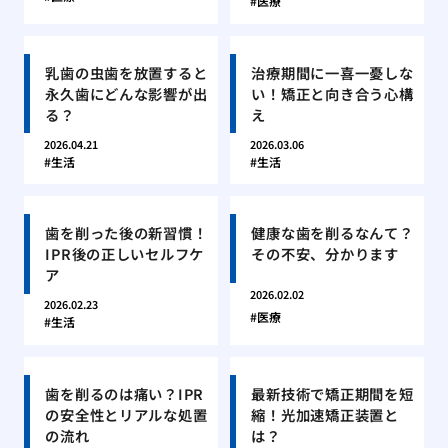
医療
乳歯の虫歯を放置すると
治療期間に一喜一憂しな
永久歯にどんな影響が出
い！矯正と向き合う心構
る？
え
2026.04.21
2026.03.06
生活
生活
歯を削った後の新習慣！
健康な歯を削るなんて？
IPR後の正しいセルフケ
その不安、分かります
ア
2026.02.02
2026.02.23
医療
生活
歯を削るのは痛い？IPR
最新技術で矯正期間を短
の安全性とリアルな処置
縮！光加速矯正装置と
の流れ
は？