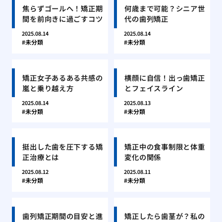
焦らずゴールへ！矯正期
何歳まで可能？シニア世
間を前向きに過ごすコツ
代の歯列矯正
2025.08.14
2025.08.14
未分類
未分類
矯正女子あるある共感の
横顔に自信！出っ歯矯正
嵐と乗り越え方
とフェイスライン
2025.08.14
2025.08.13
未分類
未分類
挺出した歯を圧下する矯
矯正中の食事制限と体重
正治療とは
変化の関係
2025.08.12
2025.08.11
未分類
未分類
歯列矯正期間の目安と進
矯正したら歯茎が？私の