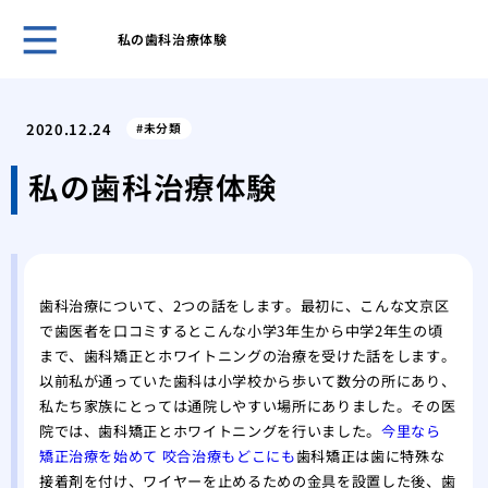
私の歯科治療体験
５０
き合
2020.12.24
未分類
ヒア
おす
私の歯科治療体験
ヒア
ヒア
メイ
リニ
歯科治療について、2つの話をします。最初に、こんな文京区
歯科
で歯医者を口コミするとこんな小学3年生から中学2年生の頃
美容
まで、歯科矯正とホワイトニングの治療を受けた話をします。
の詳
以前私が通っていた歯科は小学校から歩いて数分の所にあり、
私たち家族にとっては通院しやすい場所にありました。その医
院では、歯科矯正とホワイトニングを行いました。
今里なら
矯正治療を始めて 咬合治療もどこにも
歯科矯正は歯に特殊な
接着剤を付け、ワイヤーを止めるための金具を設置した後、歯