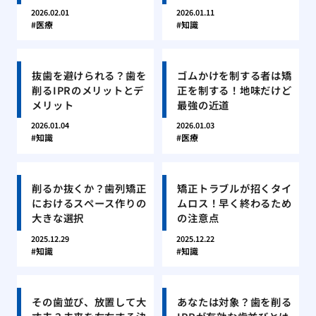
2026.02.01
2026.01.11
医療
知識
抜歯を避けられる？歯を
ゴムかけを制する者は矯
削るIPRのメリットとデ
正を制する！地味だけど
メリット
最強の近道
2026.01.04
2026.01.03
知識
医療
削るか抜くか？歯列矯正
矯正トラブルが招くタイ
におけるスペース作りの
ムロス！早く終わるため
大きな選択
の注意点
2025.12.29
2025.12.22
知識
知識
その歯並び、放置して大
あなたは対象？歯を削る