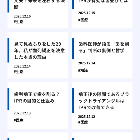
丈夫？未来を左右する決
IPRが有効な歯並びとは
断
2025.12.15
2025.12.16
医療
生活
見て見ぬふりをした20
歯科医師が語る「歯を削
年。私が歯列矯正を決意
る」判断の裏側と哲学
した本当の理由
2025.12.14
2025.12.14
知識
生活
歯列矯正で歯を削る？
矯正後の隙間であるブラ
IPRの目的と仕組み
ックトライアングルは
IPRで改善できる
2025.12.13
2025.12.12
医療
医療