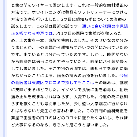
と歯の間をワイヤーで固定します。これは一般的な歯科矯正の
方法です。ホワイトニングは薬品をソフトリテーナーにつける
方法で治療を行いました。2つ目に親知らずについての治療の
話をします。この話は最近の話です。
通いに良い話題の小児矯
正を探すなら神戸では
元々1つ目の医院で歯並びを整えるた
め、上の歯を一本、麻酔で抜歯しました。そのせいなのか分か
りませんが、下の両端から親知らずがいつの間にか出ていたの
です。出ているとは分かっていたのです。しかし、時間がない
から歯磨きは適当になんてやっていたら、歯茎にバイ菌が侵入
してしまいました。そこで別の医院では、親知らずを真剣に磨
かなかったことによる、歯茎の痛みの治療を行いました。
今里
の歯医者は東成区で口コミで探してもここは
その痛みは、就寝
に支障が出るほどでした。イソジンで食後に歯を消毒し、朝晩
痛み止めを飲まなければならず、大変でした。今度の為に親知
らずを抜くことも考えましたが、少し遠い大学病院に行かなけ
ればならないと先生から言われました。この評判の歯科矯正を
芦屋で歯医者の口コミはどのコロナに罹りたくないし、それほ
ど大事になるのなら、きちんと磨こうと思いました。