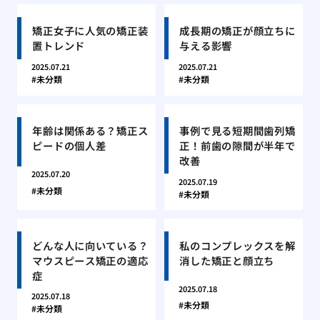
矯正女子に人気の矯正装
成長期の矯正が顔立ちに
置トレンド
与える影響
2025.07.21
2025.07.21
未分類
未分類
年齢は関係ある？矯正ス
事例で見る短期間歯列矯
ピードの個人差
正！前歯の隙間が半年で
改善
2025.07.20
2025.07.19
未分類
未分類
どんな人に向いている？
私のコンプレックスを解
マウスピース矯正の適応
消した矯正と顔立ち
症
2025.07.18
2025.07.18
未分類
未分類