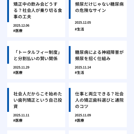
矯正中の飲み会どうす
頻尿だけじゃない糖尿病
る？社会人が乗り切る食
の危険なサイン
事の工夫
2025.12.05
2025.12.06
生活
医療
「トータルフィー制度」
糖尿病による神経障害が
と分割払いの賢い関係
頻尿を招く仕組み
2025.11.29
2025.11.14
医療
生活
社会人だからこそ始めた
仕事と両立できる？社会
い歯列矯正という自己投
人の矯正歯科選びと通院
資
のコツ
2025.11.11
2025.11.09
医療
医療