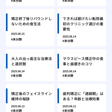
未分類
未分類
矯正終了後リバウンドし
できれば避けたい転院最
ないための食生活
初のクリニック選びの重
要性
2025.06.15
2025.06.14
未分類
未分類
大人の出っ歯主な治療法
マウスピース矯正中の食
と選択肢
事と歯磨きのコツ
2025.06.14
2025.06.14
未分類
未分類
矯正後のフェイスライン
歯列矯正に「適齢期」は
維持の秘訣
ある？年齢と治療効果
2025.06.13
2025.06.12
未分類
未分類