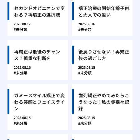
セカンドオピニオンで変
矯正治療の開始年齢子供
わる？再矯正の選択肢
と大人での違い
2025.08.17
2025.08.16
未分類
未分類
再矯正は最後のチャン
後戻りさせない！再矯正
ス？慎重な判断を
後の過ごし方
2025.08.16
2025.08.15
未分類
未分類
ガミースマイル矯正で変
歯列矯正やめてみたらこ
わる笑顔とフェイスライ
うなった！私の赤裸々記
ン
録
2025.08.15
2025.08.15
未分類
未分類