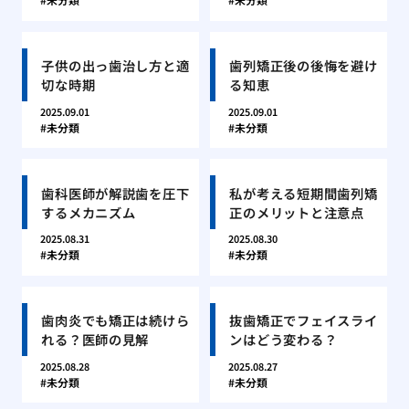
子供の出っ歯治し方と適
歯列矯正後の後悔を避け
切な時期
る知恵
2025.09.01
2025.09.01
未分類
未分類
歯科医師が解説歯を圧下
私が考える短期間歯列矯
するメカニズム
正のメリットと注意点
2025.08.31
2025.08.30
未分類
未分類
歯肉炎でも矯正は続けら
抜歯矯正でフェイスライ
れる？医師の見解
ンはどう変わる？
2025.08.28
2025.08.27
未分類
未分類