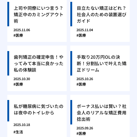
上司や同僚にいつ言う？
目立たない矯正はどれ？
矯正中のカミングアウト
社会人のための装置選び
術
ガイド
2025.11.06
2025.11.04
医療
医療
歯列矯正の確定申告！や
手取り20万円OLの決
ってみて本当に良かった
断！分割払いで叶えた矯
私の体験談
正ドリーム
2025.10.30
2025.10.26
医療
医療
私が糖尿病に気づいたの
ボーナス払いは賢い？社
は夜中のトイレから
会人のリアルな矯正費用
捻出術
2025.10.18
2025.09.26
生活
医療