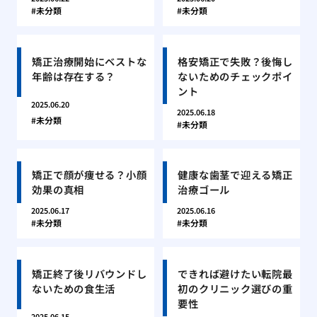
未分類
未分類
矯正治療開始にベストな
格安矯正で失敗？後悔し
年齢は存在する？
ないためのチェックポイ
ント
2025.06.20
2025.06.18
未分類
未分類
矯正で顔が痩せる？小顔
健康な歯茎で迎える矯正
効果の真相
治療ゴール
2025.06.17
2025.06.16
未分類
未分類
矯正終了後リバウンドし
できれば避けたい転院最
ないための食生活
初のクリニック選びの重
要性
2025.06.15