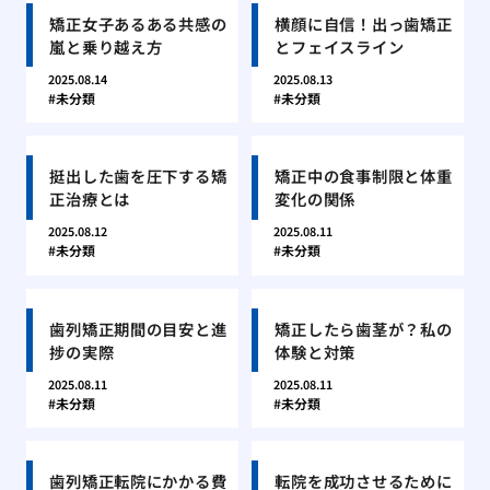
矯正女子あるある共感の
横顔に自信！出っ歯矯正
嵐と乗り越え方
とフェイスライン
2025.08.14
2025.08.13
未分類
未分類
挺出した歯を圧下する矯
矯正中の食事制限と体重
正治療とは
変化の関係
2025.08.12
2025.08.11
未分類
未分類
歯列矯正期間の目安と進
矯正したら歯茎が？私の
捗の実際
体験と対策
2025.08.11
2025.08.11
未分類
未分類
歯列矯正転院にかかる費
転院を成功させるために