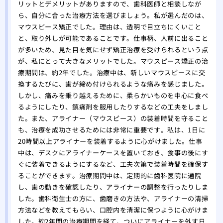
リットとデメリットがありますので、歯科医師と相談しなが
ら、自分に合った治療方法を選びましょう。私が選んだのは、
マウスピース矯正でした。理由は、透明で目立ちにくいこと
と、取り外しが可能であることです。仕事柄、人前に出ること
が多いため、見た目を気にせず矯正治療を受けられるという点
が、私にとって大きなメリットでした。マウスピース矯正の治
療期間は、約2年でした。治療中は、新しいマウスピースに交
換するたびに、歯が締め付けられるような痛みを感じました。
しかし、痛みを乗り越えるために、柔らかいものを中心に食べ
るようにしたり、鎮痛剤を服用したりするなどの工夫をしまし
た。また、アライナー（マウスピース）の装着時間を守ること
も、治療を成功させるためには非常に重要です。私は、1日に
20時間以上アライナーを装着するように心がけました。仕事
中は、デスクにアライナーケースを置いておき、食事の後にす
ぐに装着できるようにするなど、工夫次第で装着時間を確保す
ることができます。治療期間中は、定期的に歯科医院に通院
し、歯の動きを確認したり、アライナーの調整を行ったりしま
した。歯科衛生士の方に、歯磨きの方法や、アライナーの清掃
方法などを教えてもらい、口腔内を清潔に保つように心がけま
した。約2年間の治療期間を経て、ついにアライナーを外す日