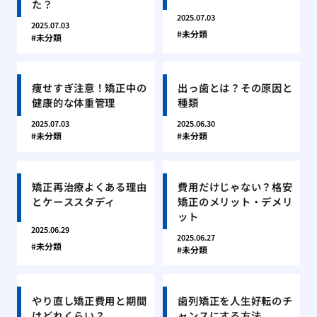
た？
2025.07.03
2025.07.03
未分類
未分類
痩せすぎ注意！矯正中の
出っ歯とは？その原因と
健康的な体重管理
種類
2025.07.03
2025.06.30
未分類
未分類
矯正再治療よくある理由
費用だけじゃない？格安
とケーススタディ
矯正のメリット・デメリ
ット
2025.06.29
2025.06.27
未分類
未分類
やり直し矯正費用と期間
歯列矯正を人生好転のチ
はどれくらい？
ャンスにする方法