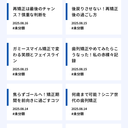
再矯正は最後のチャン
後戻りさせない！再矯正
ス？慎重な判断を
後の過ごし方
2025.08.16
2025.08.15
未分類
未分類
ガミースマイル矯正で変
歯列矯正やめてみたらこ
わる笑顔とフェイスライ
うなった！私の赤裸々記
ン
録
2025.08.15
2025.08.15
未分類
未分類
焦らずゴールへ！矯正期
何歳まで可能？シニア世
間を前向きに過ごすコツ
代の歯列矯正
2025.08.14
2025.08.14
未分類
未分類