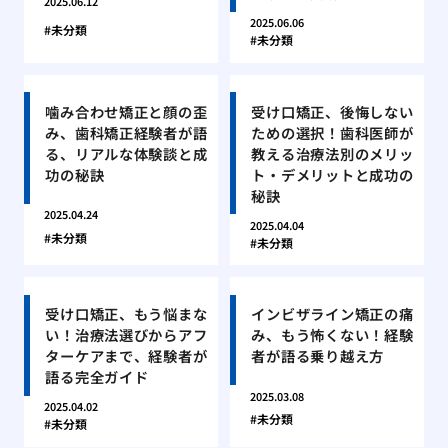
2025.06.12
2025.06.06
未分類
未分類
噛み合わせ矯正と顔の歪
受け口矯正、後悔しない
み、歯科矯正経験者が語
ための選択！歯科医師が
る、リアルな体験談と成
教える治療法別のメリッ
功の秘訣
ト・デメリットと成功の
秘訣
2025.04.24
2025.04.04
未分類
未分類
受け口矯正、もう悩まな
インビザライン矯正の痛
い！治療法選びからアフ
み、もう怖くない！経験
ターケアまで、経験者が
者が語る乗り越え方
語る完全ガイド
2025.03.08
2025.04.02
未分類
未分類