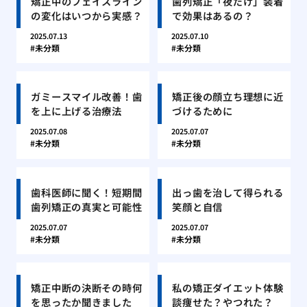
矯正中のフェイスライン
歯列矯正「夜だけ」装着
の変化はいつから実感？
で効果はあるの？
2025.07.13
2025.07.10
未分類
未分類
ガミースマイル改善！歯
矯正後の顔立ち理想に近
を上に上げる治療法
づけるために
2025.07.08
2025.07.07
未分類
未分類
歯科医師に聞く！短期間
出っ歯を治して得られる
歯列矯正の真実と可能性
笑顔と自信
2025.07.07
2025.07.07
未分類
未分類
矯正中断の決断その時何
私の矯正ダイエット体験
を思ったか聞きました
談痩せた？やつれた？