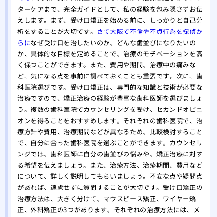
ターケアまで、完全ガイドとして、私の経験を包み隠さずお伝
えします。まず、受け口矯正を始める前に、しっかりと自己分
析をすることが大切です。
さて大阪で不倫や不貞行為を探偵か
らに
なぜ受け口を治したいのか、どんな歯並びになりたいの
か、具体的な目標を定めることで、治療のモチベーションを高
く保つことができます。また、費用や期間、治療中の痛みな
ど、気になる点を事前に調べておくことも重要です。次に、歯
科医院選びです。受け口矯正は、専門的な知識と技術が必要な
治療ですので、矯正治療の経験が豊富な歯科医師を選びましょ
う。複数の歯科医院でカウンセリングを受け、セカンドオピニ
オンを得ることをおすすめします。それぞれの歯科医院で、治
療方針や費用、治療期間などが異なるため、比較検討すること
で、自分に合った歯科医院を選ぶことができます。カウンセリ
ングでは、歯科医師に自分の歯並びの悩みや、矯正治療に対す
る希望を伝えましょう。また、治療方法、治療期間、費用など
について、詳しく説明してもらいましょう。不安な点や疑問点
があれば、遠慮せずに質問することが大切です。受け口矯正の
治療方法は、大きく分けて、マウスピース矯正、ワイヤー矯
正、外科矯正の3つがあります。それぞれの治療方法には、メ