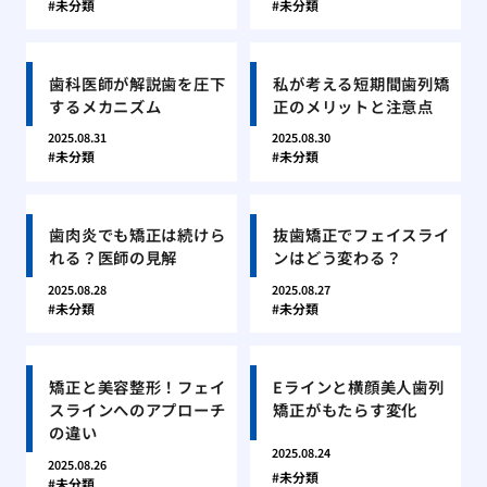
未分類
未分類
歯科医師が解説歯を圧下
私が考える短期間歯列矯
するメカニズム
正のメリットと注意点
2025.08.31
2025.08.30
未分類
未分類
歯肉炎でも矯正は続けら
抜歯矯正でフェイスライ
れる？医師の見解
ンはどう変わる？
2025.08.28
2025.08.27
未分類
未分類
矯正と美容整形！フェイ
Eラインと横顔美人歯列
スラインへのアプローチ
矯正がもたらす変化
の違い
2025.08.24
2025.08.26
未分類
未分類