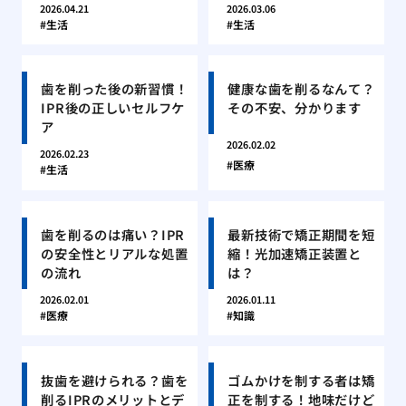
2026.04.21
2026.03.06
生活
生活
歯を削った後の新習慣！
健康な歯を削るなんて？
IPR後の正しいセルフケ
その不安、分かります
ア
2026.02.02
2026.02.23
医療
生活
歯を削るのは痛い？IPR
最新技術で矯正期間を短
の安全性とリアルな処置
縮！光加速矯正装置と
の流れ
は？
2026.02.01
2026.01.11
医療
知識
抜歯を避けられる？歯を
ゴムかけを制する者は矯
削るIPRのメリットとデ
正を制する！地味だけど