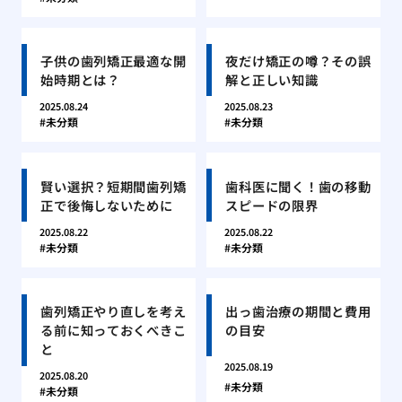
子供の歯列矯正最適な開
夜だけ矯正の噂？その誤
始時期とは？
解と正しい知識
2025.08.24
2025.08.23
未分類
未分類
賢い選択？短期間歯列矯
歯科医に聞く！歯の移動
正で後悔しないために
スピードの限界
2025.08.22
2025.08.22
未分類
未分類
歯列矯正やり直しを考え
出っ歯治療の期間と費用
る前に知っておくべきこ
の目安
と
2025.08.19
2025.08.20
未分類
未分類