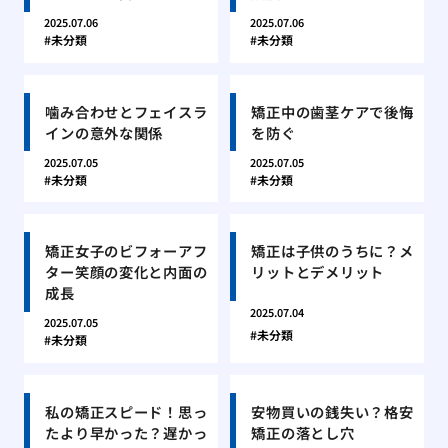
2025.07.06
2025.07.06
未分類
未分類
噛み合わせとフェイスラ
矯正中の歯茎ケアで後悔
インの意外な関係
を防ぐ
2025.07.05
2025.07.05
未分類
未分類
矯正女子のビフォーアフ
矯正は子供のうちに？メ
ター笑顔の変化と内面の
リットとデメリット
成長
2025.07.04
2025.07.05
未分類
未分類
私の矯正スピード！思っ
安物買いの銭失い？格安
たより早かった？遅かっ
矯正の落とし穴