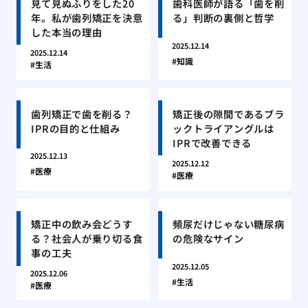
見て見ぬふりをした20
歯科医師が語る「歯を削
年。私が歯列矯正を決意
る」判断の裏側と哲学
した本当の理由
2025.12.14
2025.12.14
知識
生活
歯列矯正で歯を削る？
矯正後の隙間であるブラ
IPRの目的と仕組み
ックトライアングルは
IPRで改善できる
2025.12.13
2025.12.12
医療
医療
矯正中の飲み会どうす
頻尿だけじゃない糖尿病
る？社会人が乗り切る食
の危険なサイン
事の工夫
2025.12.05
2025.12.06
生活
医療