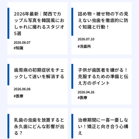
2026年最新｜関西でカ
詰め物・被せ物の下の見
ップル写真を韓国風にお
えない虫歯を徹底的に防
しゃれに撮れるスタジオ
ぐ知識と行動！
5選
2026.07.10
2026.08.07
洗面所
知識
歯周病の初期症状をチェ
子供が歯医者を嫌がる！
ックして迷いを解消する
克服するための準備と伝
え方のポイント
2026.06.08
2026.04.26
医療
医療
乳歯の虫歯を放置すると
治療期間に一喜一憂しな
永久歯にどんな影響が出
い！矯正と向き合う心構
る？
え