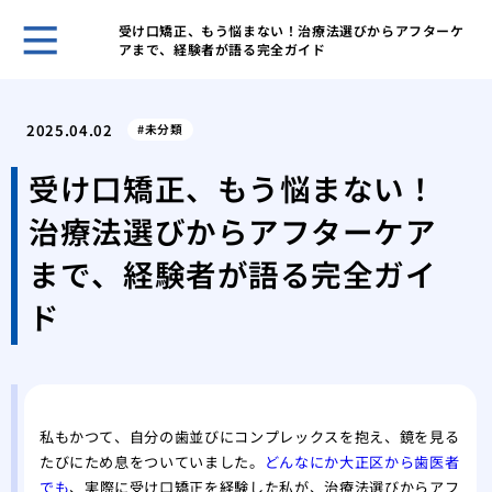
受け口矯正、もう悩まない！治療法選びからアフターケ
アまで、経験者が語る完全ガイド
５０
き合
2025.04.02
未分類
ヒア
おす
受け口矯正、もう悩まない！
ヒア
治療法選びからアフターケア
ヒア
メイ
まで、経験者が語る完全ガイ
リニ
ド
歯科
美容
の詳
私もかつて、自分の歯並びにコンプレックスを抱え、鏡を見る
たびにため息をついていました。
どんなにか大正区から歯医者
でも
、実際に受け口矯正を経験した私が、治療法選びからアフ