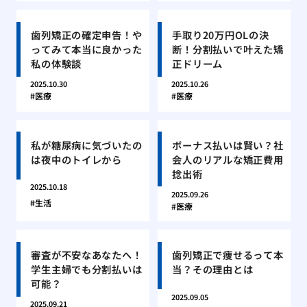
歯列矯正の確定申告！や
手取り20万円OLの決
ってみて本当に良かった
断！分割払いで叶えた矯
私の体験談
正ドリーム
2025.10.30
2025.10.26
医療
医療
私が糖尿病に気づいたの
ボーナス払いは賢い？社
は夜中のトイレから
会人のリアルな矯正費用
捻出術
2025.10.18
2025.09.26
生活
医療
審査が不安なあなたへ！
歯列矯正で痩せるって本
学生主婦でも分割払いは
当？その理由とは
可能？
2025.09.05
2025.09.21