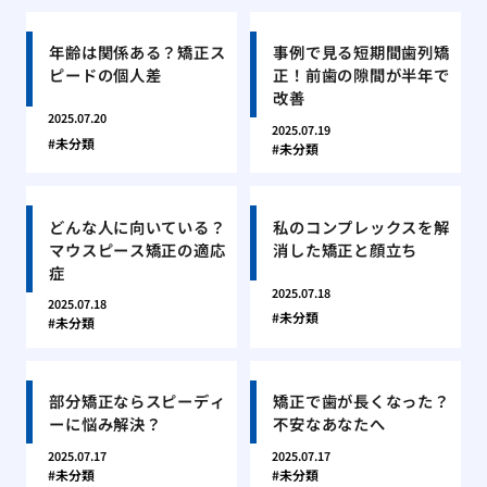
年齢は関係ある？矯正ス
事例で見る短期間歯列矯
ピードの個人差
正！前歯の隙間が半年で
改善
2025.07.20
2025.07.19
未分類
未分類
どんな人に向いている？
私のコンプレックスを解
マウスピース矯正の適応
消した矯正と顔立ち
症
2025.07.18
2025.07.18
未分類
未分類
部分矯正ならスピーディ
矯正で歯が長くなった？
ーに悩み解決？
不安なあなたへ
2025.07.17
2025.07.17
未分類
未分類