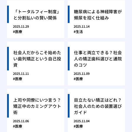
「トータルフィー制度」
糖尿病による神経障害が
と分割払いの賢い関係
頻尿を招く仕組み
2025.11.29
2025.11.14
医療
生活
社会人だからこそ始めた
仕事と両立できる？社会
い歯列矯正という自己投
人の矯正歯科選びと通院
資
のコツ
2025.11.11
2025.11.09
医療
医療
上司や同僚にいつ言う？
目立たない矯正はどれ？
矯正中のカミングアウト
社会人のための装置選び
術
ガイド
2025.11.06
2025.11.04
医療
医療