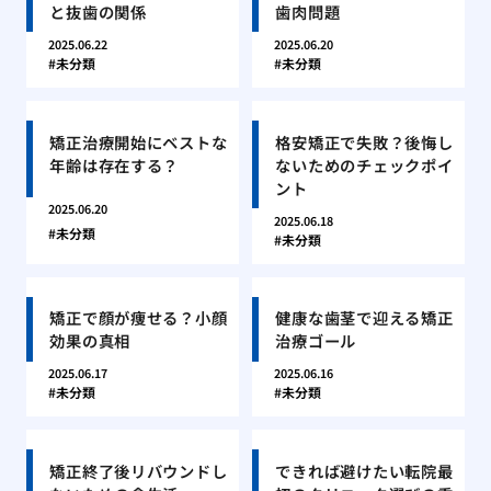
と抜歯の関係
歯肉問題
2025.06.22
2025.06.20
未分類
未分類
矯正治療開始にベストな
格安矯正で失敗？後悔し
年齢は存在する？
ないためのチェックポイ
ント
2025.06.20
2025.06.18
未分類
未分類
矯正で顔が痩せる？小顔
健康な歯茎で迎える矯正
効果の真相
治療ゴール
2025.06.17
2025.06.16
未分類
未分類
矯正終了後リバウンドし
できれば避けたい転院最