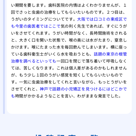
い期間を要します。歯科医院の内情はよくわかりませんが、１
回でさっと虫歯の治療をしてもらいたいものです。２つ目は、
うがいのタイミングについてです。
大阪では口コミの東成区で
も今里の歯医者ではここで
気の利く先生であれば、すぐにうが
いをさせてくれます。うがい時間がなく、長時間施術をされる
と、大きく口を開いた状態で、喉の奥には水がたまり、窒息し
かけます。喉にたまった水を毎回飲んでしまいます。横に座っ
ている歯科衛生士がいくら水を吸おうとも、
話題の東京の根管
治療を調べるといっても
一回口を閉じで落ち着いて呼吸しなく
ては、苦しくなります。これは個人差があるのかもしれません
が、もう少し１回のうがい感覚を短くしてもらいたいもので
す。一気に虫歯治療をしてくれと言いながら、もっとうがいを
させてくれと、
神戸で話題の小児矯正を見つけるにはどこかで
も
時間がかかるようなことを言い、わがままな発言でした。