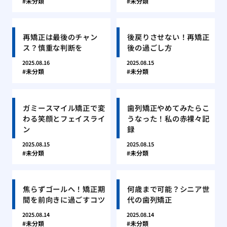
未分類
未分類
再矯正は最後のチャン
後戻りさせない！再矯正
ス？慎重な判断を
後の過ごし方
2025.08.16
2025.08.15
未分類
未分類
ガミースマイル矯正で変
歯列矯正やめてみたらこ
わる笑顔とフェイスライ
うなった！私の赤裸々記
ン
録
2025.08.15
2025.08.15
未分類
未分類
焦らずゴールへ！矯正期
何歳まで可能？シニア世
間を前向きに過ごすコツ
代の歯列矯正
2025.08.14
2025.08.14
未分類
未分類