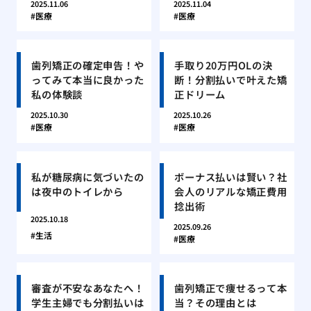
2025.11.06
2025.11.04
医療
医療
歯列矯正の確定申告！や
手取り20万円OLの決
ってみて本当に良かった
断！分割払いで叶えた矯
私の体験談
正ドリーム
2025.10.30
2025.10.26
医療
医療
私が糖尿病に気づいたの
ボーナス払いは賢い？社
は夜中のトイレから
会人のリアルな矯正費用
捻出術
2025.10.18
2025.09.26
生活
医療
審査が不安なあなたへ！
歯列矯正で痩せるって本
学生主婦でも分割払いは
当？その理由とは