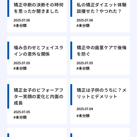
矯正中断の決断その時何
私の矯正ダイエット体験
を思ったか聞きました
談痩せた？やつれた？
2025.07.06
2025.07.06
未分類
未分類
噛み合わせとフェイスラ
矯正中の歯茎ケアで後悔
インの意外な関係
を防ぐ
2025.07.05
2025.07.05
未分類
未分類
矯正女子のビフォーアフ
矯正は子供のうちに？メ
ター笑顔の変化と内面の
リットとデメリット
成長
2025.07.04
2025.07.05
未分類
未分類