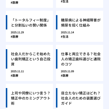
生活
医療
「トータルフィー制度」
糖尿病による神経障害が
と分割払いの賢い関係
頻尿を招く仕組み
2025.11.29
2025.11.14
医療
生活
社会人だからこそ始めた
仕事と両立できる？社会
い歯列矯正という自己投
人の矯正歯科選びと通院
資
のコツ
2025.11.11
2025.11.09
医療
医療
上司や同僚にいつ言う？
目立たない矯正はどれ？
矯正中のカミングアウト
社会人のための装置選び
術
ガイド