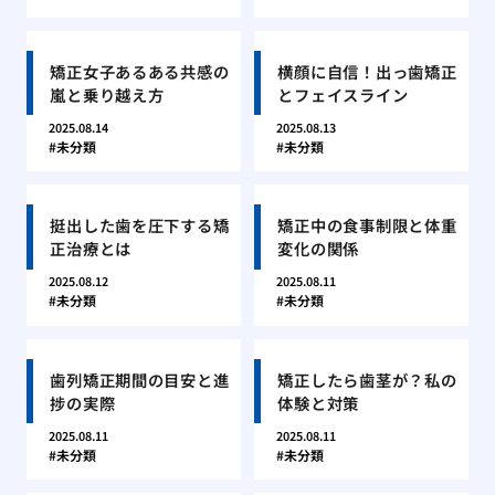
矯正女子あるある共感の
横顔に自信！出っ歯矯正
嵐と乗り越え方
とフェイスライン
2025.08.14
2025.08.13
未分類
未分類
挺出した歯を圧下する矯
矯正中の食事制限と体重
正治療とは
変化の関係
2025.08.12
2025.08.11
未分類
未分類
歯列矯正期間の目安と進
矯正したら歯茎が？私の
捗の実際
体験と対策
2025.08.11
2025.08.11
未分類
未分類