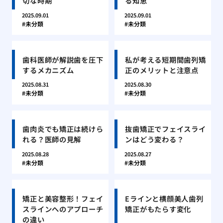
切な時期
る知恵
2025.09.01
2025.09.01
未分類
未分類
歯科医師が解説歯を圧下
私が考える短期間歯列矯
するメカニズム
正のメリットと注意点
2025.08.31
2025.08.30
未分類
未分類
歯肉炎でも矯正は続けら
抜歯矯正でフェイスライ
れる？医師の見解
ンはどう変わる？
2025.08.28
2025.08.27
未分類
未分類
矯正と美容整形！フェイ
Eラインと横顔美人歯列
スラインへのアプローチ
矯正がもたらす変化
の違い