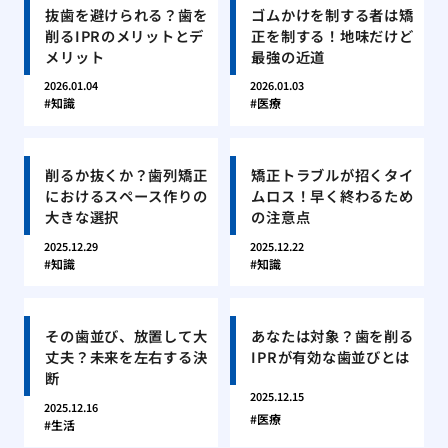
抜歯を避けられる？歯を
ゴムかけを制する者は矯
削るIPRのメリットとデ
正を制する！地味だけど
メリット
最強の近道
2026.01.04
2026.01.03
知識
医療
削るか抜くか？歯列矯正
矯正トラブルが招くタイ
におけるスペース作りの
ムロス！早く終わるため
大きな選択
の注意点
2025.12.29
2025.12.22
知識
知識
その歯並び、放置して大
あなたは対象？歯を削る
丈夫？未来を左右する決
IPRが有効な歯並びとは
断
2025.12.15
2025.12.16
医療
生活