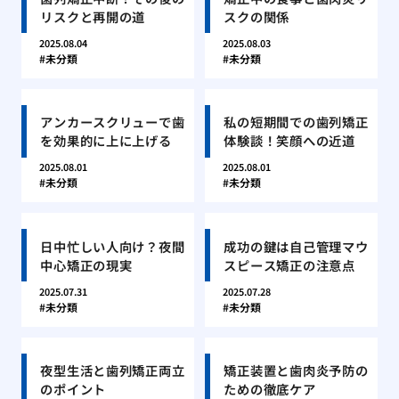
リスクと再開の道
スクの関係
2025.08.04
2025.08.03
未分類
未分類
アンカースクリューで歯
私の短期間での歯列矯正
を効果的に上に上げる
体験談！笑顔への近道
2025.08.01
2025.08.01
未分類
未分類
日中忙しい人向け？夜間
成功の鍵は自己管理マウ
中心矯正の現実
スピース矯正の注意点
2025.07.31
2025.07.28
未分類
未分類
夜型生活と歯列矯正両立
矯正装置と歯肉炎予防の
のポイント
ための徹底ケア