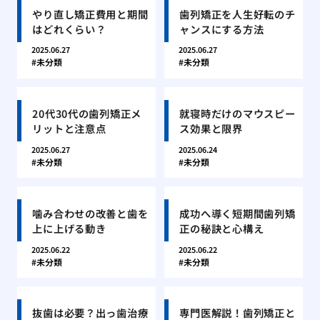
やり直し矯正費用と期間
歯列矯正を人生好転のチ
はどれくらい？
ャンスにする方法
2025.06.27
2025.06.27
未分類
未分類
20代30代の歯列矯正メ
就寝時だけのマウスピー
リットと注意点
ス効果と限界
2025.06.27
2025.06.24
未分類
未分類
噛み合わせの改善と歯を
成功へ導く短期間歯列矯
上に上げる動き
正の秘訣と心構え
2025.06.22
2025.06.22
未分類
未分類
抜歯は必要？出っ歯治療
専門医解説！歯列矯正と