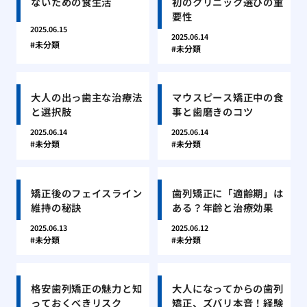
ないための食生活
初のクリニック選びの重
要性
2025.06.15
2025.06.14
未分類
未分類
大人の出っ歯主な治療法
マウスピース矯正中の食
と選択肢
事と歯磨きのコツ
2025.06.14
2025.06.14
未分類
未分類
矯正後のフェイスライン
歯列矯正に「適齢期」は
維持の秘訣
ある？年齢と治療効果
2025.06.13
2025.06.12
未分類
未分類
格安歯列矯正の魅力と知
大人になってからの歯列
っておくべきリスク
矯正、ズバリ本音！経験