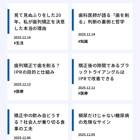
見て見ぬふりをした20
歯科医師が語る「歯を削
年。私が歯列矯正を決意
る」判断の裏側と哲学
した本当の理由
2025.12.14
2025.12.14
知識
生活
歯列矯正で歯を削る？
矯正後の隙間であるブラ
IPRの目的と仕組み
ックトライアングルは
IPRで改善できる
2025.12.13
2025.12.12
医療
医療
矯正中の飲み会どうす
頻尿だけじゃない糖尿病
る？社会人が乗り切る食
の危険なサイン
事の工夫
2025.12.05
2025.12.06