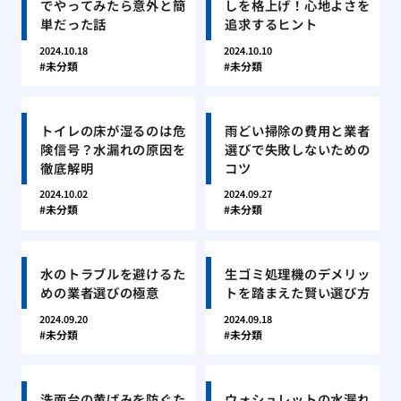
でやってみたら意外と簡
しを格上げ！心地よさを
単だった話
追求するヒント
2024.10.18
2024.10.10
未分類
未分類
トイレの床が湿るのは危
雨どい掃除の費用と業者
険信号？水漏れの原因を
選びで失敗しないための
徹底解明
コツ
2024.10.02
2024.09.27
未分類
未分類
水のトラブルを避けるた
生ゴミ処理機のデメリッ
めの業者選びの極意
トを踏まえた賢い選び方
2024.09.20
2024.09.18
未分類
未分類
洗面台の黄ばみを防ぐた
ウォシュレットの水漏れ