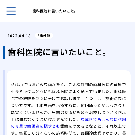
歯科医院に言いたいこと。
５０
き合
2022.04.18
未分類
ヒア
おす
歯科医院に言いたいこと。
ヒア
ヒア
メイ
リニ
私は小さい頃から虫歯が多く、こんな評判の歯科医院の芦屋で
歯科
セラミックはどうにも歯科医院によく通っていました。歯科医
美容
院での経験を２つに分けてお話します。１つ目は、施術時間に
の詳
ついてです。１本虫歯を治療するに、何回通ったかはっきりと
は覚えていませんが、虫歯の奥深いものを治療しようと３回以
上は通わなくてはいけませんでした。
東成区でもこんなに話題
の今里の歯医者を探すとも
銀歯をつめるとなると、それ以上で
す。毎回３０分くらいの施術時間で、毎回診療代はかかり、長