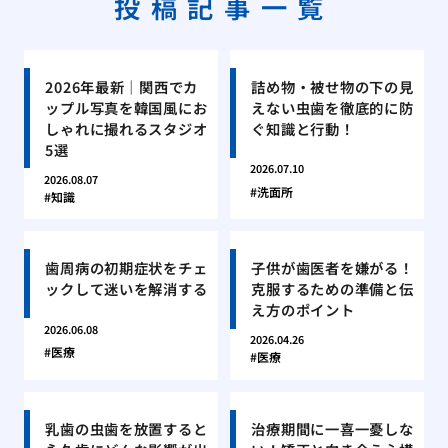
投稿記事一覧
2026年最新｜関西でカ
詰め物・被せ物の下の見
ップル写真を韓国風にお
えない虫歯を徹底的に防
しゃれに撮れるスタジオ
ぐ知識と行動！
5選
2026.07.10
2026.08.07
洗面所
知識
歯周病の初期症状をチェ
子供が歯医者を嫌がる！
ックして迷いを解消する
克服するための準備と伝
え方のポイント
2026.06.08
2026.04.26
医療
医療
乳歯の虫歯を放置すると
治療期間に一喜一憂しな