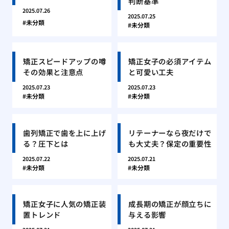
判断基準
2025.07.26
2025.07.25
未分類
未分類
矯正スピードアップの噂
矯正女子の必須アイテム
その効果と注意点
と可愛い工夫
2025.07.23
2025.07.23
未分類
未分類
歯列矯正で歯を上に上げ
リテーナーなら夜だけで
る？圧下とは
も大丈夫？保定の重要性
2025.07.22
2025.07.21
未分類
未分類
矯正女子に人気の矯正装
成長期の矯正が顔立ちに
置トレンド
与える影響