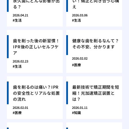
永久歯にどんな影響が出
い！矯正と向き合う心構
る？
え
2026.04.21
2026.03.06
生活
生活
歯を削った後の新習慣！
健康な歯を削るなんて？
IPR後の正しいセルフケ
その不安、分かります
ア
2026.02.02
2026.02.23
医療
生活
歯を削るのは痛い？IPR
最新技術で矯正期間を短
の安全性とリアルな処置
縮！光加速矯正装置と
の流れ
は？
2026.02.01
2026.01.11
医療
知識