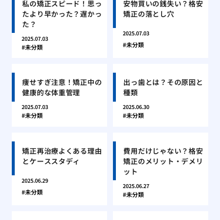
私の矯正スピード！思っ
安物買いの銭失い？格安
たより早かった？遅かっ
矯正の落とし穴
た？
2025.07.03
2025.07.03
未分類
未分類
痩せすぎ注意！矯正中の
出っ歯とは？その原因と
健康的な体重管理
種類
2025.07.03
2025.06.30
未分類
未分類
矯正再治療よくある理由
費用だけじゃない？格安
とケーススタディ
矯正のメリット・デメリ
ット
2025.06.29
2025.06.27
未分類
未分類