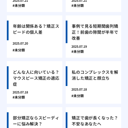
2025.07.21
2025.07.21
未分類
未分類
年齢は関係ある？矯正ス
事例で見る短期間歯列矯
ピードの個人差
正！前歯の隙間が半年で
改善
2025.07.20
2025.07.19
未分類
未分類
どんな人に向いている？
私のコンプレックスを解
マウスピース矯正の適応
消した矯正と顔立ち
症
2025.07.18
2025.07.18
未分類
未分類
部分矯正ならスピーディ
矯正で歯が長くなった？
ーに悩み解決？
不安なあなたへ