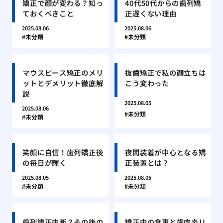
矯正で顔が変わる？知っ
40代50代からの歯列矯
ておくべきこと
正遅くない理由
2025.08.06
2025.08.06
未分類
未分類
マウスピース矯正のメリ
抜歯矯正で私の顔立ちは
ットとデメリット徹底解
こう変わった
説
2025.08.05
2025.08.06
未分類
未分類
笑顔に自信！歯列矯正後
夜間装着が中心となる矯
の毎日が輝く
正装置とは？
2025.08.05
2025.08.05
未分類
未分類
歯列矯正中断？その後の
矯正中の食事と歯肉炎リ