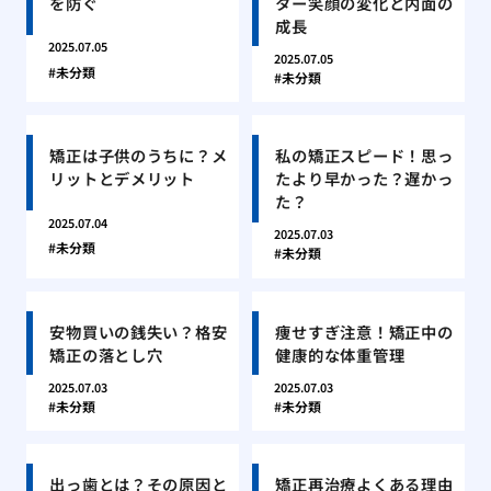
を防ぐ
ター笑顔の変化と内面の
成長
2025.07.05
2025.07.05
未分類
未分類
矯正は子供のうちに？メ
私の矯正スピード！思っ
リットとデメリット
たより早かった？遅かっ
た？
2025.07.04
2025.07.03
未分類
未分類
安物買いの銭失い？格安
痩せすぎ注意！矯正中の
矯正の落とし穴
健康的な体重管理
2025.07.03
2025.07.03
未分類
未分類
出っ歯とは？その原因と
矯正再治療よくある理由