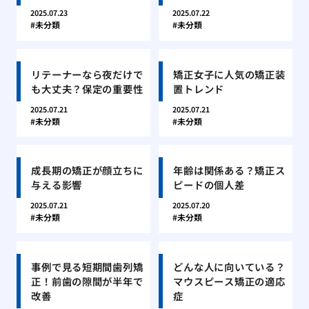
2025.07.23
2025.07.22
未分類
未分類
リテーナーなら夜だけで
矯正女子に人気の矯正装
も大丈夫？保定の重要性
置トレンド
2025.07.21
2025.07.21
未分類
未分類
成長期の矯正が顔立ちに
年齢は関係ある？矯正ス
与える影響
ピードの個人差
2025.07.21
2025.07.20
未分類
未分類
事例で見る短期間歯列矯
どんな人に向いている？
正！前歯の隙間が半年で
マウスピース矯正の適応
改善
症