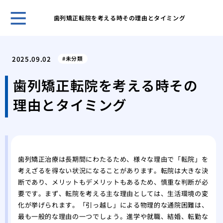
歯列矯正転院を考える時その理由とタイミング
５０
き合
2025.09.02
未分類
ヒア
おす
歯列矯正転院を考える時その
ヒア
理由とタイミング
ヒア
メイ
リニ
歯科
美容
歯列矯正治療は長期間にわたるため、様々な理由で「転院」を
の詳
考えざるを得ない状況になることがあります。転院は大きな決
断であり、メリットもデメリットもあるため、慎重な判断が必
要です。まず、転院を考える主な理由としては、生活環境の変
化が挙げられます。「引っ越し」による物理的な通院困難は、
最も一般的な理由の一つでしょう。進学や就職、結婚、転勤な