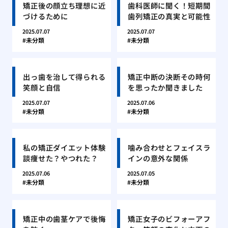
矯正後の顔立ち理想に近
歯科医師に聞く！短期間
づけるために
歯列矯正の真実と可能性
2025.07.07
2025.07.07
未分類
未分類
出っ歯を治して得られる
矯正中断の決断その時何
笑顔と自信
を思ったか聞きました
2025.07.07
2025.07.06
未分類
未分類
私の矯正ダイエット体験
噛み合わせとフェイスラ
談痩せた？やつれた？
インの意外な関係
2025.07.06
2025.07.05
未分類
未分類
矯正中の歯茎ケアで後悔
矯正女子のビフォーアフ