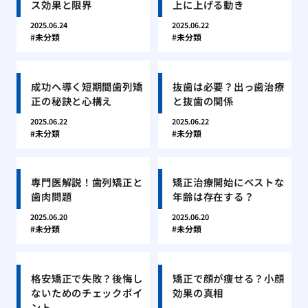
ス効果と限界
上に上げる動き
2025.06.24
2025.06.22
未分類
未分類
成功へ導く短期間歯列矯
抜歯は必要？出っ歯治療
正の秘訣と心構え
と抜歯の関係
2025.06.22
2025.06.22
未分類
未分類
専門医解説！歯列矯正と
矯正治療開始にベストな
歯肉問題
年齢は存在する？
2025.06.20
2025.06.20
未分類
未分類
格安矯正で失敗？後悔し
矯正で顔が痩せる？小顔
ないためのチェックポイ
効果の真相
ント