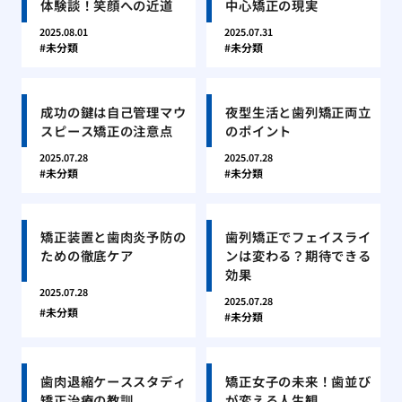
体験談！笑顔への近道
中心矯正の現実
2025.08.01
2025.07.31
未分類
未分類
成功の鍵は自己管理マウ
夜型生活と歯列矯正両立
スピース矯正の注意点
のポイント
2025.07.28
2025.07.28
未分類
未分類
矯正装置と歯肉炎予防の
歯列矯正でフェイスライ
ための徹底ケア
ンは変わる？期待できる
効果
2025.07.28
2025.07.28
未分類
未分類
歯肉退縮ケーススタディ
矯正女子の未来！歯並び
矯正治療の教訓
が変える人生観