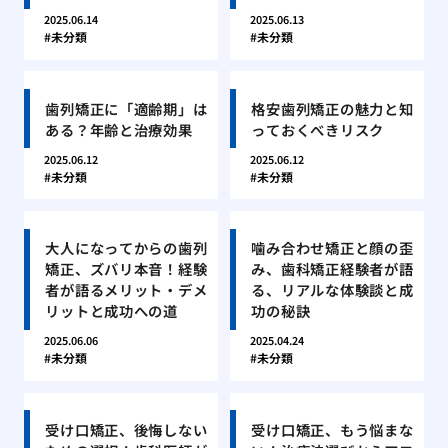
2025.06.14
2025.06.13
未分類
未分類
歯列矯正に「適齢期」は
格安歯列矯正の魅力と知
ある？年齢と治療効果
っておくべきリスク
2025.06.12
2025.06.12
未分類
未分類
大人になってからの歯列
噛み合わせ矯正と顔の歪
矯正、ズバリ本音！経験
み、歯科矯正経験者が語
者が語るメリット・デメ
る、リアルな体験談と成
リットと成功への道
功の秘訣
2025.06.06
2025.04.24
未分類
未分類
受け口矯正、後悔しない
受け口矯正、もう悩まな