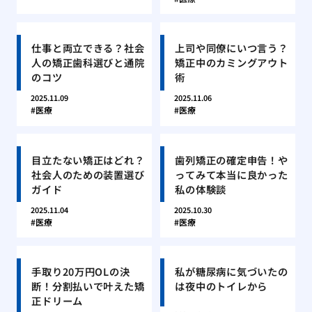
仕事と両立できる？社会
上司や同僚にいつ言う？
人の矯正歯科選びと通院
矯正中のカミングアウト
のコツ
術
2025.11.09
2025.11.06
医療
医療
目立たない矯正はどれ？
歯列矯正の確定申告！や
社会人のための装置選び
ってみて本当に良かった
ガイド
私の体験談
2025.11.04
2025.10.30
医療
医療
手取り20万円OLの決
私が糖尿病に気づいたの
断！分割払いで叶えた矯
は夜中のトイレから
正ドリーム