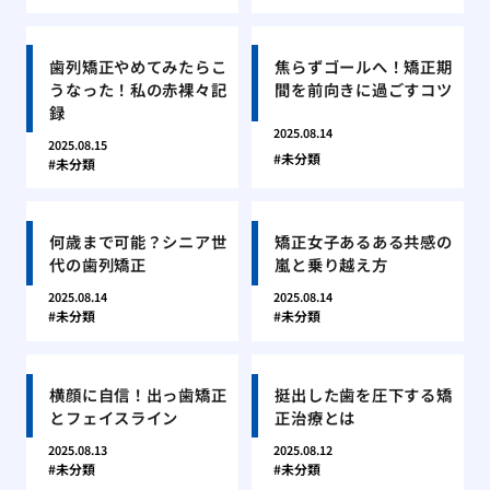
歯列矯正やめてみたらこ
焦らずゴールへ！矯正期
うなった！私の赤裸々記
間を前向きに過ごすコツ
録
2025.08.14
2025.08.15
未分類
未分類
何歳まで可能？シニア世
矯正女子あるある共感の
代の歯列矯正
嵐と乗り越え方
2025.08.14
2025.08.14
未分類
未分類
横顔に自信！出っ歯矯正
挺出した歯を圧下する矯
とフェイスライン
正治療とは
2025.08.13
2025.08.12
未分類
未分類