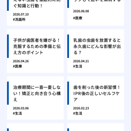
ぐ知識と行動！
2026.06.08
2026.07.10
医療
洗面所
子供が歯医者を嫌がる！
乳歯の虫歯を放置すると
克服するための準備と伝
永久歯にどんな影響が出
え方のポイント
る？
2026.04.26
2026.04.21
医療
生活
治療期間に一喜一憂しな
歯を削った後の新習慣！
い！矯正と向き合う心構
IPR後の正しいセルフケ
え
ア
2026.03.06
2026.02.23
生活
生活