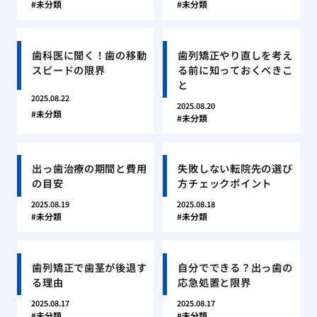
未分類
未分類
歯科医に聞く！歯の移動
歯列矯正やり直しを考え
スピードの限界
る前に知っておくべきこ
と
2025.08.22
2025.08.20
未分類
未分類
出っ歯治療の期間と費用
失敗しない転院先の選び
の目安
方チェックポイント
2025.08.19
2025.08.18
未分類
未分類
歯列矯正で歯茎が後退す
自分でできる？出っ歯の
る理由
応急処置と限界
2025.08.17
2025.08.17
未分類
未分類