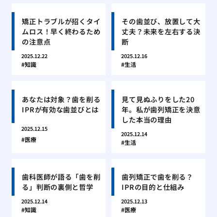
矯正トラブルが招くタイ
その歯並び、放置して大
ムロス！早く終わるため
丈夫？未来を左右する決
の注意点
断
2025.12.22
2025.12.16
知識
生活
あなたは対象？歯を削る
見て見ぬふりをした20
IPRが有効な歯並びとは
年。私が歯列矯正を決意
した本当の理由
2025.12.15
2025.12.14
医療
生活
歯科医師が語る「歯を削
歯列矯正で歯を削る？
る」判断の裏側と哲学
IPRの目的と仕組み
2025.12.14
2025.12.13
知識
医療