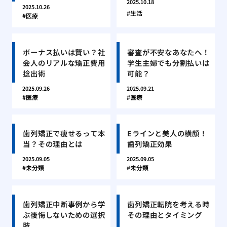
2025.10.18
2025.10.26
生活
医療
ボーナス払いは賢い？社
審査が不安なあなたへ！
会人のリアルな矯正費用
学生主婦でも分割払いは
捻出術
可能？
2025.09.26
2025.09.21
医療
医療
歯列矯正で痩せるって本
Eラインと美人の横顔！
当？その理由とは
歯列矯正効果
2025.09.05
2025.09.05
未分類
未分類
歯列矯正中断事例から学
歯列矯正転院を考える時
ぶ後悔しないための選択
その理由とタイミング
肢