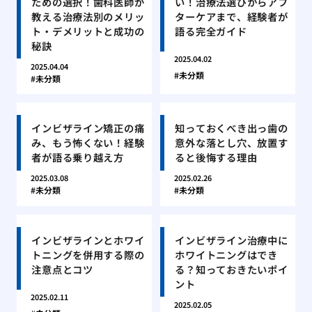
ための選択！歯科医師が
い！治療法選びからアフ
教える治療法別のメリッ
ターケアまで、経験者が
ト・デメリットと成功の
語る完全ガイド
秘訣
2025.04.02
2025.04.04
未分類
未分類
インビザライン矯正の痛
知っておくべき出っ歯の
み、もう怖くない！経験
意外な落とし穴、放置す
者が語る乗り越え方
ると後悔する理由
2025.03.08
2025.02.26
未分類
未分類
インビザラインとホワイ
インビザライン治療中に
トニングを併用する際の
ホワイトニングはでき
注意点とコツ
る？知っておきたいポイ
ント
2025.02.11
2025.02.05