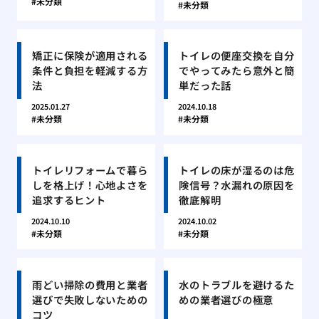
未分類
未分類
矯正に保険が適用される
トイレの便座交換を自分
条件と負担を軽減する方
でやってみたら意外と簡
法
単だった話
2025.01.27
2024.10.18
未分類
未分類
トイレリフォームで暮ら
トイレの床が湿るのは危
しを格上げ！心地よさを
険信号？水漏れの原因を
追求するヒント
徹底解明
2024.10.10
2024.10.02
未分類
未分類
雨どい掃除の費用と業者
水のトラブルを避けるた
選びで失敗しないための
めの業者選びの極意
コツ