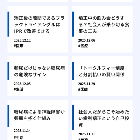
矯正後の隙間であるブラ
矯正中の飲み会どうす
ックトライアングルは
る？社会人が乗り切る食
IPRで改善できる
事の工夫
2025.12.12
2025.12.06
医療
医療
頻尿だけじゃない糖尿病
「トータルフィー制度」
の危険なサイン
と分割払いの賢い関係
2025.12.05
2025.11.29
生活
医療
糖尿病による神経障害が
社会人だからこそ始めた
頻尿を招く仕組み
い歯列矯正という自己投
資
2025.11.14
2025.11.11
生活
医療