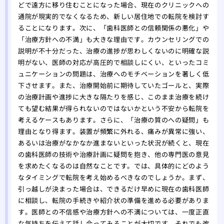
どで遠方に移り住むことになった場合、現在のクリニックへの
通院が現実的でなくなるため、新しい居住地での転院を検討す
ることになります。次に、「歯科医師との信頼関係の悪化」や
「治療方針への不満」も大きな理由です。カウンセリングでの
説明が不十分だった、治療の進捗が思わしくないのに明確な説
明がない、医師の対応が高圧的で相談しにくい、といったコミ
ュニケーションの問題は、治療へのモチベーションを著しく低
下させます。また、治療開始前に期待していたゴールと、実際
の治療計画や進捗に大きな隔たりを感じ、このまま治療を続け
ても望む結果が得られないのではないかという不安から転院を
考えるケースもあります。さらに、「治療の質のへの疑問」も
理由となり得ます。装置が頻繁に外れる、痛みが異常に強い、
あるいは治療がなかなか進まないといった状況が続くと、現在
の歯科医師の技術や治療計画に疑問を抱き、他の専門医の意見
を求めたくなるのは自然なことです。では、具体的にどのよう
なタイミングで転院を考え始めるべきなのでしょうか。まず、
引っ越しが決まった場合は、できるだけ早めに現在の歯科医師
に相談し、転院の手続きや紹介状の準備を進める必要がありま
す。医師との不信感や治療方針への不満については、一度正直
な気持ちを伝えて話し合ってみることが大切です。それでも改